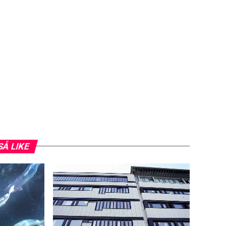
SÅ LIKE