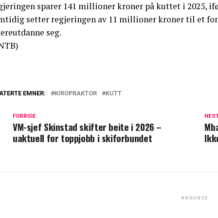
jeringen sparer 141 millioner kroner på kuttet i 2025, ifø
tidig setter regjeringen av 11 millioner kroner til et fon
dereutdanne seg.
NTB)
ATERTE EMNER:
KIROPRAKTOR
KUTT
FORRIGE
NES
VM-sjef Skinstad skifter beite i 2026 –
Mba
uaktuell for toppjobb i skiforbundet
Ikk
ANNONSE