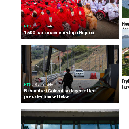
Hau
NTB
7 timer siden
åpn
1500 par i massebryllup i Nigeria
Fry
NTB
8 timer siden
lær
Bilbombe i Colombia dagen etter
presidentinnsettelse