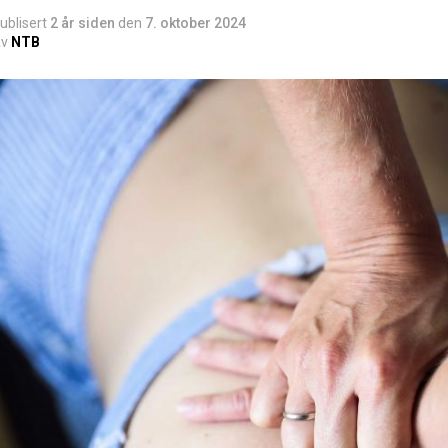
ublisert
2 år siden
den
7. oktober 2024
v
NTB