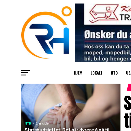
HJEM
LOKALT
NTB
US
S
t
NTB
2 år siden
Statsbudsjettet: Det blir dyrere å gå til