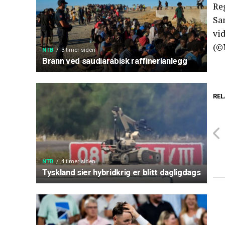
Reg
Sam
vi
(©
NTB
3 timer siden
Brann ved saudiarabisk raffinerianlegg
REL
NTB
4 timer siden
Tyskland sier hybridkrig er blitt dagligdags