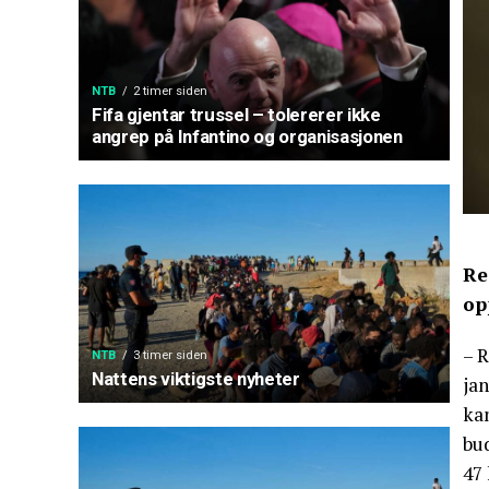
NTB
2 timer siden
Fifa gjentar trussel – tolererer ikke
angrep på Infantino og organisasjonen
Re
op
– R
NTB
3 timer siden
Nattens viktigste nyheter
jan
kan
bud
47 