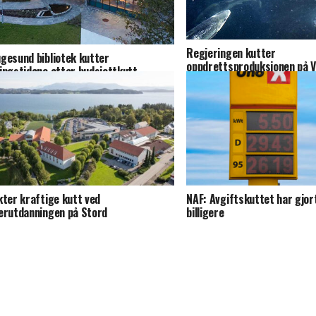
Regjeringen kutter
gesund bibliotek kutter
oppdrettsproduksjonen på V
ingstidene etter budsjettkutt
kter kraftige kutt ved
NAF: Avgiftskuttet har gjor
erutdanningen på Stord
billigere