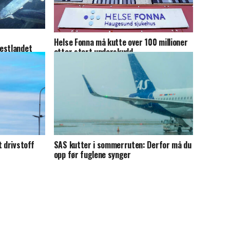
Helse Fonna må kutte over 100 millioner
estlandet
etter stort underskudd
t drivstoff
SAS kutter i sommerruten: Derfor må du
opp før fuglene synger