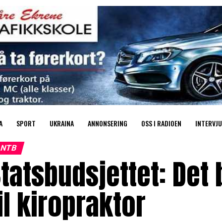
A
SPORT
UKRAINA
ANNONSERING
OSS I RADIOEN
INTERVJU
NTB
tatsbudsjettet: Det 
il kiropraktor