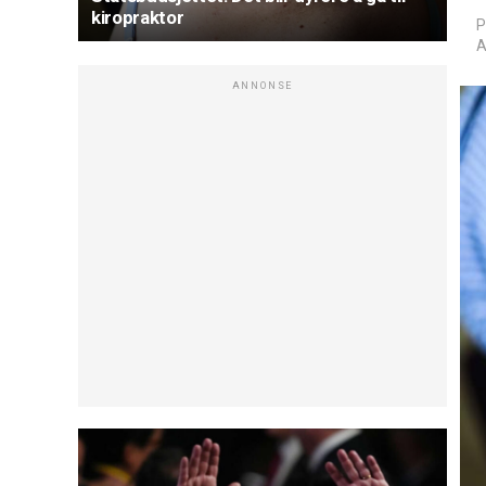
kiropraktor
P
A
ANNONSE