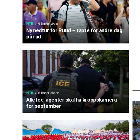
NTB
6 timer siden
Ny nedtur for Ruud – tapte for andre dag
på rad
NTB
6 timer siden
Alle Ice-agenter skal ha kroppskamera
før september