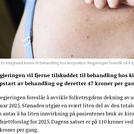
En høygravid kvinne til behandling hos kiropraktor. Regjeringen foreslår nå å fj
gjeringen vil fjerne tilskuddet til behandling hos k
pstart av behandling og deretter 47 kroner per gan
egjeringen foreslår å avvikle folketrygdens dekning av ut
uar 2025. Stønaden utgjør en svært liten del av den tota
 antas å ha liten innvirkning på pasientenes bruk av kirop
sjettforslag for 2025. Dagens satser er på 110 kroner ve
kroner per gang.