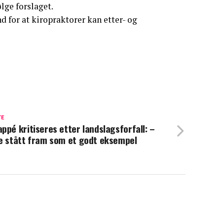
lge forslaget.
d for at kiropraktorer kan etter- og
TE
ppé kritiseres etter landslagsforfall: –
e stått fram som et godt eksempel