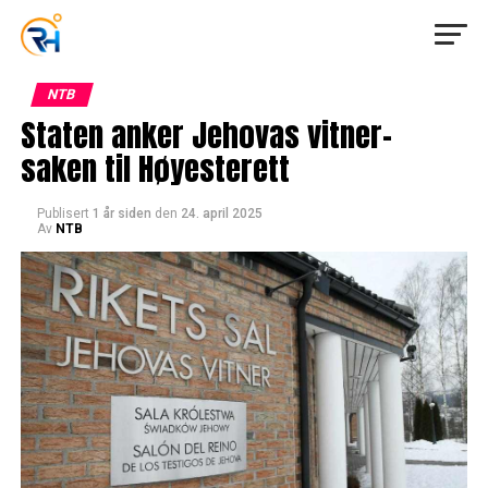
NTB
Staten anker Jehovas vitner-
saken til Høyesterett
Publisert
1 år siden
den
24. april 2025
Av
NTB