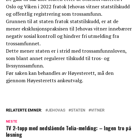
Oslo og Viken i 2022 fratok Jehovas vitner statstilskudd
og offentlig registrering som trossamfunn.
Grunnen til at staten fratok statstilskudd, er at de
mener eksklusjonspraksisen til Jehovas vitner innebærer
negativ sosial kontroll og hindrer fri utmelding fra
trossamfunnet.
Dette mener staten er i strid med trossamfunnsloven,
som blant annet regulerer tilskudd til tros- og
livssynssamfunn.
Før saken kan behandles av Høyesterett, må den
gjennom Høyesteretts ankeutvalg.
RELATERTE EMNER:
JEHOVAS
STATEN
VITNER
NESTE
TV 2-topp med nedslående Telia-melding: – Ingen tro på
løsning