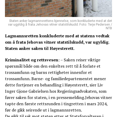
Staten anker lagmannsrettens kjennelse, som konkluderte med at det
var ugyldig å frata Jehovas vitner statstilskudd. Foto: Terje Pedersen /
NTB
Lagmannsretten konkluderte med at statens vedtak
om å frata Jehovas vitner statstilskudd, var ugyldig.
Staten anker saken til Høyesterett.
Kriminalitet og rettsvesen
: – Saken reiser viktige
spørsmål både om den enkeltes rett til å forlate et
trossamfunn og barns rettigheter innenfor et
trossamfunn. Barne- og familiedepartementet mener
dette fortjener en behandling i Høyesterett, sier Liv
Inger Gjone Gabrielsen hos Regjeringsadvokaten, som
fører saken for staten, i en pressemelding.Jehovas vitner
tapte den første rettsrunden i tingretten i mars 2024,
før de gikk seirende ut i lagmannsretten.
De gikk til sak mot staten etter at Statsforvalteren i