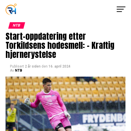
NTB
Start-oppdatering etter
Torkildsens hodesmell: – Kraftig
hjernerystelse
Publisert
2 år siden
den
16. april 2024
Av
NTB