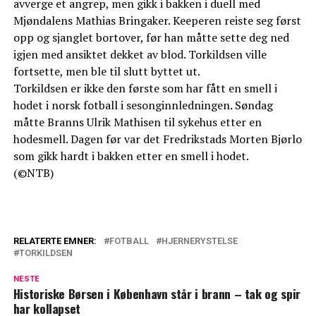
avverge et angrep, men gikk i bakken i duell med
Mjøndalens Mathias Bringaker. Keeperen reiste seg først
opp og sjanglet bortover, før han måtte sette deg ned
igjen med ansiktet dekket av blod. Torkildsen ville
fortsette, men ble til slutt byttet ut.
Torkildsen er ikke den første som har fått en smell i
hodet i norsk fotball i sesonginnledningen. Søndag
måtte Branns Ulrik Mathisen til sykehus etter en
hodesmell. Dagen før var det Fredrikstads Morten Bjørlo
som gikk hardt i bakken etter en smell i hodet.
(©NTB)
RELATERTE EMNER:
FOTBALL
HJERNERYSTELSE
TORKILDSEN
NESTE
Historiske Børsen i København står i brann – tak og spir
har kollapset