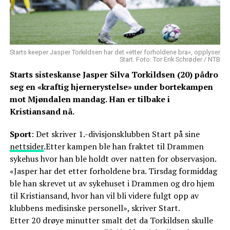
Starts keeper Jasper Torkildsen har det «etter forholdene bra», opplyser
Start. Foto: Tor Erik Schrøder / NTB
Starts sisteskanse Jasper Silva Torkildsen (20) pådro
seg en «kraftig hjernerystelse» under bortekampen
mot Mjøndalen mandag. Han er tilbake i
Kristiansand nå.
Sport
: Det skriver 1.-divisjonsklubben Start på sine
nettsider
.Etter kampen ble han fraktet til Drammen
sykehus hvor han ble holdt over natten for observasjon.
«Jasper har det etter forholdene bra. Tirsdag formiddag
ble han skrevet ut av sykehuset i Drammen og dro hjem
til Kristiansand, hvor han vil bli videre fulgt opp av
klubbens medisinske personell», skriver Start.
Etter 20 drøye minutter smalt det da Torkildsen skulle