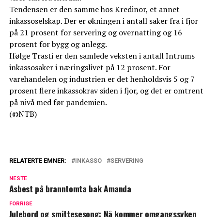
Tendensen er den samme hos Kredinor, et annet
inkassoselskap. Der er økningen i antall saker fra i fjor
på 21 prosent for servering og overnatting og 16
prosent for bygg og anlegg.
Ifølge Trasti er den samlede veksten i antall Intrums
inkassosaker i næringslivet på 12 prosent. For
varehandelen og industrien er det henholdsvis 5 og 7
prosent flere inkassokrav siden i fjor, og det er omtrent
på nivå med før pandemien.
(©NTB)
RELATERTE EMNER:
INKASSO
SERVERING
NESTE
Asbest på branntomta bak Amanda
FORRIGE
Julebord og smittesesong: Nå kommer omgangssyken