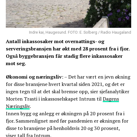
Indre kai, Haugesund. FOTO: E. Solberg / Radio Haugaland
Antall inkassosaker mot overnattings- og
serveringsbransjen har økt med 28 prosent fra i fjor.
Også byggebransjen får stadig flere inkassosaker
mot seg.
Økonomi og næringsliv
: – Det har vært en jevn økning
for disse bransjene hvert kvartal siden 2021, og det er
ingen tegn til at det skal bremse opp, sier sjefanalytiker
Morten Trasti i inkassoselskapet Intrum til
Dagens
Næringsliv
.
Innen bygg og anlegg er økningen på 20 prosent fra i
fjor. Sammenlignet med før pandemien er økningen for
disse to bransjene på henholdsvis 20 og 30 prosent,
viser tall fra Intrum.