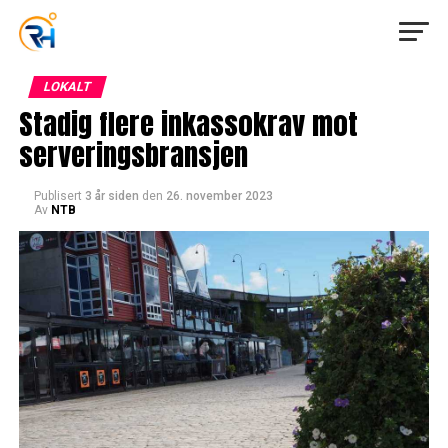
LOKALT
Stadig flere inkassokrav mot
serveringsbransjen
Publisert
3 år siden
den
26. november 2023
Av
NTB