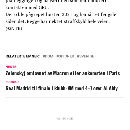
planleggingen og ha vært den som har håndtert
kontakten med GRU.
De to ble pågrepet høsten 2021 og har sittet fengslet
siden det. Begge har nektet straffskyld hele veien.
(©NTB)
RELATERTE EMNER:
DOM
SPIONER
SVERIGE
NESTE
Zelenskyj omfavnet av Macron etter ankomsten i Paris
FORRIGE
Real Madrid til finale i klubb-VM med 4-1 over Al Ahly
ANNONSE