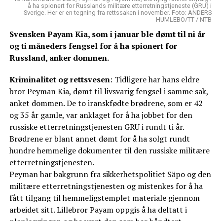
å ha spionert for Russlands militære etterretningstjeneste (GRU) i
Sverige. Her er en tegning fra rettssaken i november. Foto: ANDERS
HUMLEBO/TT / NTB
Svensken Payam Kia, som i januar ble dømt til ni år
og ti måneders fengsel for å ha spionert for
Russland, anker dommen.
Kriminalitet og rettsvesen
: Tidligere har hans eldre
bror Peyman Kia, dømt til livsvarig fengsel i samme sak,
anket dommen. De to iranskfødte brødrene, som er 42
og 35 år gamle, var anklaget for å ha jobbet for den
russiske etterretningstjenesten GRU i rundt ti år.
Brødrene er blant annet dømt for å ha solgt rundt
hundre hemmelige dokumenter til den russiske militære
etterretningstjenesten.
Peyman har bakgrunn fra sikkerhetspolitiet Säpo og den
militære etterretningstjenesten og mistenkes for å ha
fått tilgang til hemmeligstemplet materiale gjennom
arbeidet sitt. Lillebror Payam oppgis å ha deltatt i