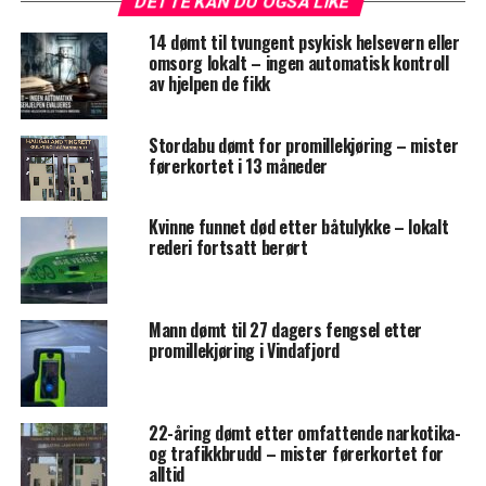
DETTE KAN DU OGSÅ LIKE
14 dømt til tvungent psykisk helsevern eller
omsorg lokalt – ingen automatisk kontroll
av hjelpen de fikk
Stordabu dømt for promillekjøring – mister
førerkortet i 13 måneder
Kvinne funnet død etter båtulykke – lokalt
rederi fortsatt berørt
Mann dømt til 27 dagers fengsel etter
promillekjøring i Vindafjord
22-åring dømt etter omfattende narkotika-
og trafikkbrudd – mister førerkortet for
alltid