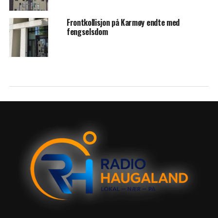
Frontkollisjon på Karmøy endte med
fengselsdom