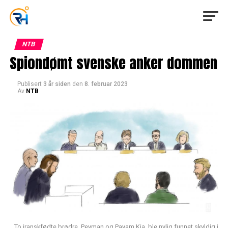
NTB
Spiondømt svenske anker dommen
Publisert
3 år siden
den
8. februar 2023
Av
NTB
To iranskfødte brødre, Peyman og Payam Kia, ble nylig funnet skyldig i