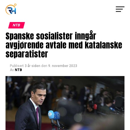
NTB
Spanske sosialister inngår
avgjørende avtale med katalanske
separatister
Publisert
3 år siden
den
9. november 2023
Av
NTB