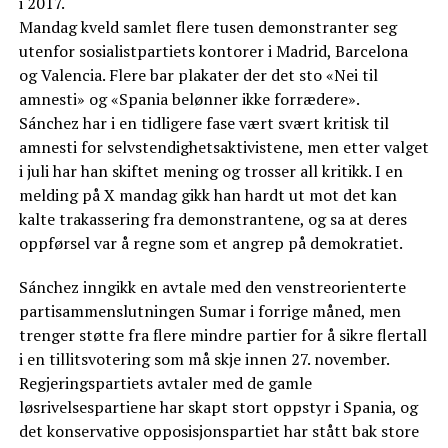
i 2017.
Mandag kveld samlet flere tusen demonstranter seg
utenfor sosialistpartiets kontorer i Madrid, Barcelona
og Valencia. Flere bar plakater der det sto «Nei til
amnesti» og «Spania belønner ikke forrædere».
Sánchez har i en tidligere fase vært svært kritisk til
amnesti for selvstendighetsaktivistene, men etter valget
i juli har han skiftet mening og trosser all kritikk. I en
melding på X mandag gikk han hardt ut mot det kan
kalte trakassering fra demonstrantene, og sa at deres
oppførsel var å regne som et angrep på demokratiet.
Sánchez inngikk en avtale med den venstreorienterte
partisammenslutningen Sumar i forrige måned, men
trenger støtte fra flere mindre partier for å sikre flertall
i en tillitsvotering som må skje innen 27. november.
Regjeringspartiets avtaler med de gamle
løsrivelsespartiene har skapt stort oppstyr i Spania, og
det konservative opposisjonspartiet har stått bak store