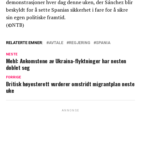
demonstrasjoner hver dag denne uken, der Sánchez blir
beskyldt for å sette Spanias sikkerhet i fare for å sikre
sin egen politiske framtid.
(©NTB)
RELATERTE EMNER:
AVTALE
REGJERING
SPANIA
NESTE
Mehl: Ankomstene av Ukraina-flyktninger har nesten
doblet seg
FORRIGE
Britisk høyesterett vurderer omstridt migrantplan neste
uke
ANNONSE