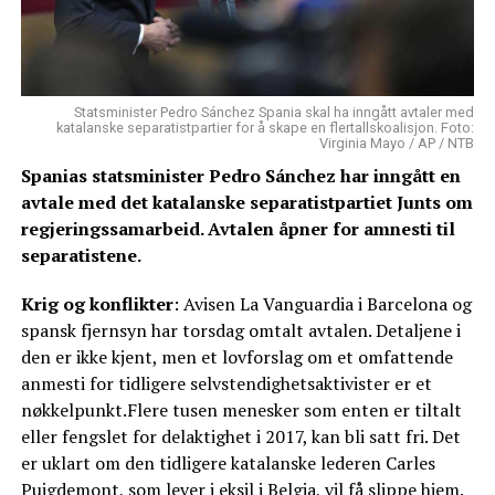
Statsminister Pedro Sánchez Spania skal ha inngått avtaler med
katalanske separatistpartier for å skape en flertallskoalisjon. Foto:
Virginia Mayo / AP / NTB
Spanias statsminister Pedro Sánchez har inngått en
avtale med det katalanske separatistpartiet Junts om
regjeringssamarbeid. Avtalen åpner for amnesti til
separatistene.
Krig og konflikter
: Avisen La Vanguardia i Barcelona og
spansk fjernsyn har torsdag omtalt avtalen. Detaljene i
den er ikke kjent, men et lovforslag om et omfattende
anmesti for tidligere selvstendighetsaktivister er et
nøkkelpunkt.Flere tusen menesker som enten er tiltalt
eller fengslet for delaktighet i 2017, kan bli satt fri. Det
er uklart om den tidligere katalanske lederen Carles
Puigdemont, som lever i eksil i Belgia, vil få slippe hjem.