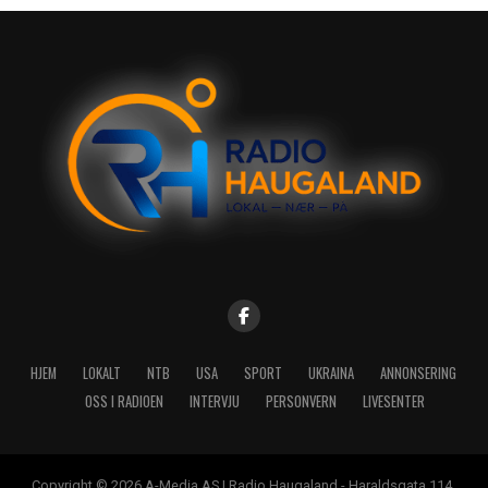
HJEM
LOKALT
NTB
USA
SPORT
UKRAINA
ANNONSERING
OSS I RADIOEN
INTERVJU
PERSONVERN
LIVESENTER
Copyright © 2026 A-Media AS | Radio Haugaland - Haraldsgata 114,