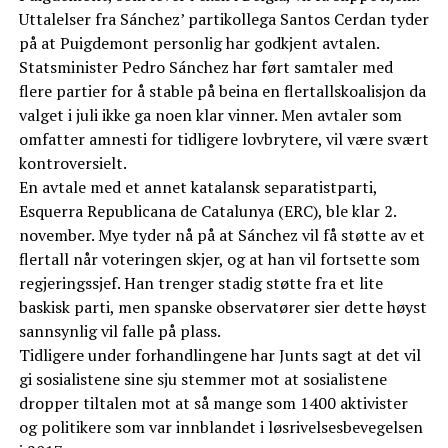
Uttalelser fra Sánchez’ partikollega Santos Cerdan tyder
på at Puigdemont personlig har godkjent avtalen.
Statsminister Pedro Sánchez har ført samtaler med
flere partier for å stable på beina en flertallskoalisjon da
valget i juli ikke ga noen klar vinner. Men avtaler som
omfatter amnesti for tidligere lovbrytere, vil være svært
kontroversielt.
En avtale med et annet katalansk separatistparti,
Esquerra Republicana de Catalunya (ERC), ble klar 2.
november. Mye tyder nå på at Sánchez vil få støtte av et
flertall når voteringen skjer, og at han vil fortsette som
regjeringssjef. Han trenger stadig støtte fra et lite
baskisk parti, men spanske observatører sier dette høyst
sannsynlig vil falle på plass.
Tidligere under forhandlingene har Junts sagt at det vil
gi sosialistene sine sju stemmer mot at sosialistene
dropper tiltalen mot at så mange som 1400 aktivister
og politikere som var innblandet i løsrivelsesbevegelsen