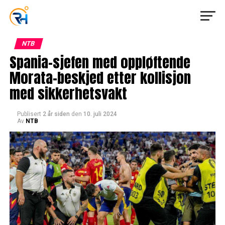
NTB
Spania-sjefen med oppløftende
Morata-beskjed etter kollisjon
med sikkerhetsvakt
Publisert
2 år siden
den
10. juli 2024
Av
NTB