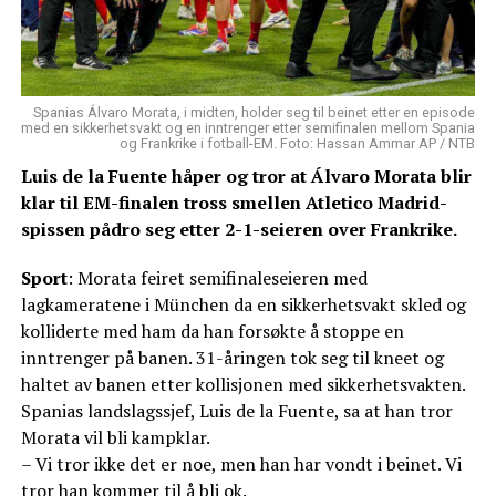
Spanias Álvaro Morata, i midten, holder seg til beinet etter en episode
med en sikkerhetsvakt og en inntrenger etter semifinalen mellom Spania
og Frankrike i fotball-EM. Foto: Hassan Ammar AP / NTB
Luis de la Fuente håper og tror at Álvaro Morata blir
klar til EM-finalen tross smellen Atletico Madrid-
spissen pådro seg etter 2-1-seieren over Frankrike.
Sport
: Morata feiret semifinaleseieren med
lagkameratene i München da en sikkerhetsvakt skled og
kolliderte med ham da han forsøkte å stoppe en
inntrenger på banen. 31-åringen tok seg til kneet og
haltet av banen etter kollisjonen med sikkerhetsvakten.
Spanias landslagssjef, Luis de la Fuente, sa at han tror
Morata vil bli kampklar.
– Vi tror ikke det er noe, men han har vondt i beinet. Vi
tror han kommer til å bli ok.