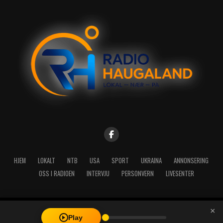
HJEM
LOKALT
NTB
USA
SPORT
UKRAINA
ANNONSERING
OSS I RADIOEN
INTERVJU
PERSONVERN
LIVESENTER
×
Copyright © 2026 A-Media AS | Radio Haugaland - Haraldsgata 114,
Play
5527 Haugesund - Mail: post@radioh.no - Telefon: 52717273