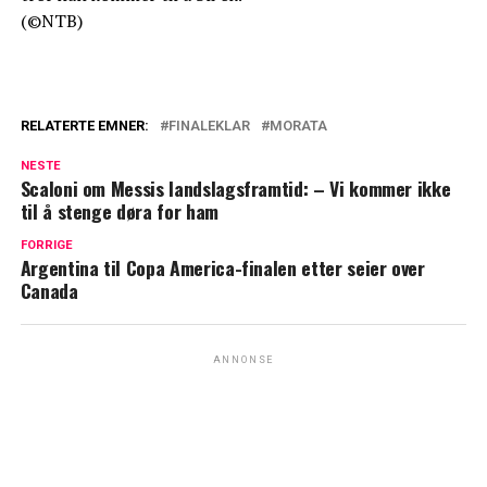
(©NTB)
RELATERTE EMNER:
FINALEKLAR
MORATA
NESTE
Scaloni om Messis landslagsframtid: – Vi kommer ikke
til å stenge døra for ham
FORRIGE
Argentina til Copa America-finalen etter seier over
Canada
ANNONSE