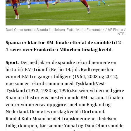
Dani Olmo sendte Spania i ledelsen. Foto: Manu Fernandez / AP Photo /
NTB.
Spania er klar for EM-finale etter at de snudde til 2-
1-seier over Frankrike i München tirsdag kveld.
Sport
: Dermed jakter de spanske rekordmennene en
historisk EM-triumf i Berlin 14. juli. Rødtrøyene har
vunnet EM tre ganger tidligere (1964, 2008 og 2012),
noe som er rekord sammen med Tyskland/Vest-
Tyskland (1972, 1980 og 1996).En seier vil dermed gjøre
Spania til historiens mestvinnende EM-nasjon. I finalen
venter vinneren av oppgjøret mellom England og
Nederland. De møtes onsdag kveld i Dortmund.
Randal Kolo Muani headet franskmennene i ledelsen
tidlig i kampen, før Lamine Yamal og Dani Olmo snudde