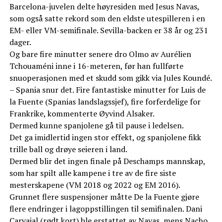
Barcelona-juvelen delte høyresiden med Jesus Navas,
som også satte rekord som den eldste utespilleren i en
EM- eller VM-semifinale. Sevilla-backen er 38 år og 231
dager.
Og bare fire minutter senere dro Olmo av Aurélien
Tchouaméni inne i 16-meteren, før han fullførte
snuoperasjonen med et skudd som gikk via Jules Koundé.
– Spania snur det. Fire fantastiske minutter for Luis de
la Fuente (Spanias landslagssjef), fire forferdelige for
Frankrike, kommenterte Øyvind Alsaker.
Dermed kunne spanjolene gå til pause i ledelsen.
Det ga imidlertid ingen stor effekt, og spanjolene fikk
trille ball og drøye seieren i land.
Dermed blir det ingen finale på Deschamps mannskap,
som har spilt alle kampene i tre av de fire siste
mesterskapene (VM 2018 og 2022 og EM 2016).
Grunnet flere suspensjoner måtte De la Fuente gjøre
flere endringer i lagoppstillingen til semifinalen. Dani
Carvajal (rødt kort) ble erstattet av Navas, mens Nacho