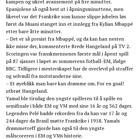
kampen og sikret avansement på fire minutter.
Spanjolene så også best ut i åpningsminuttene, men
likevel var det Frankrike som kunne slippe jubelen løs
først da Muani stanget inn et innlegg fra Kylian Mbappé
etter bare åtte minutter.
– Det er så presist fra Mbappé, og da kan han nesten
ikke misse der, kommenterte Brede Hangeland på TV 2.
Scoringen var franskmennenes første mål i åpent spill
på 87 sjanser i løpet av sommerens fotball-EM, ifølge
BBC. Tidligere i mesterskapet har de overlevd på straffer
og selvmål fra motstanderne sine.
– Et øyeblikk man bare kan drømme om. For en goal!
utbrøt Hangeland.
Yamal ble tirsdag den yngste spilleren til å spille en
semifinale i både EM og VM med sine 16 år og 362 dager.
Legenden Pelé hadde rekorden fra da han var 17 år og
244 dager da Brasil møtte Frankrike i 1958. Yamals
drømmetreff gjorde han også til den yngste
målscoreren i EM og VMs historie.