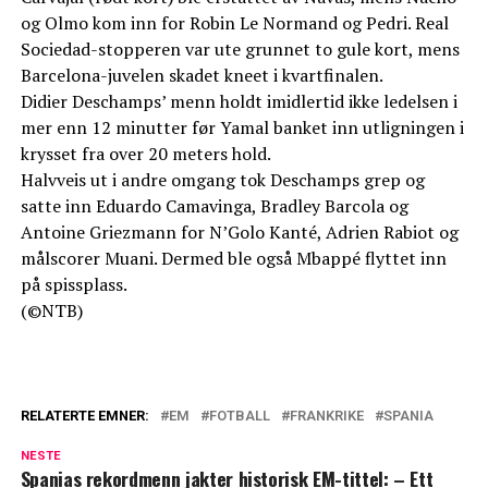
og Olmo kom inn for Robin Le Normand og Pedri. Real
Sociedad-stopperen var ute grunnet to gule kort, mens
Barcelona-juvelen skadet kneet i kvartfinalen.
Didier Deschamps’ menn holdt imidlertid ikke ledelsen i
mer enn 12 minutter før Yamal banket inn utligningen i
krysset fra over 20 meters hold.
Halvveis ut i andre omgang tok Deschamps grep og
satte inn Eduardo Camavinga, Bradley Barcola og
Antoine Griezmann for N’Golo Kanté, Adrien Rabiot og
målscorer Muani. Dermed ble også Mbappé flyttet inn
på spissplass.
(©NTB)
RELATERTE EMNER:
EM
FOTBALL
FRANKRIKE
SPANIA
NESTE
Spanias rekordmenn jakter historisk EM-tittel: – Ett