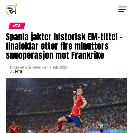
NTB
Spania jakter historisk EM-tittel –
finaleklar etter fire minutters
snuoperasjon mot Frankrike
Publisert
2 år siden
den
9. juli 2024
Av
NTB