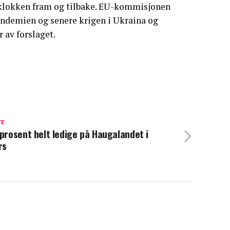
le klokken fram og tilbake. EU-kommisjonen
andemien og senere krigen i Ukraina og
 av forslaget.
TE
 prosent helt ledige på Haugalandet i
rs