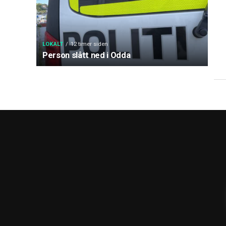
LOKALT
12 timer siden
Person slått ned i Odda