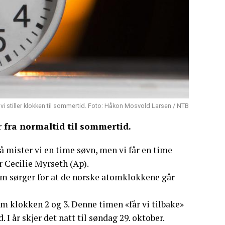
vi stiller klokken til sommertid. Foto: Håkon Mosvold Larsen / NTB
r fra normaltid til sommertid.
så mister vi en time søvn, men vi får en time
r Cecilie Myrseth (Ap).
om sørger for at de norske atomklokkene går
m klokken 2 og 3. Denne timen «får vi tilbake»
. I år skjer det natt til søndag 29. oktober.