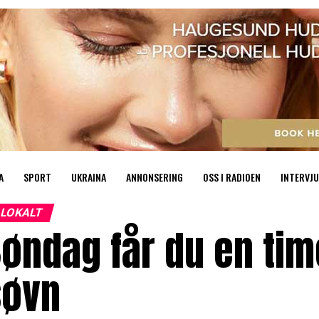
A
SPORT
UKRAINA
ANNONSERING
OSS I RADIOEN
INTERVJU
LOKALT
Søndag får du en ti
søvn