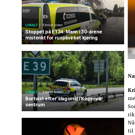
LOKALT
3 timer siden
Stoppet på E134: Mann i 30-årene
mistenkt for ruspåvirket kjøring
Na
Kr
LOKALT
3 timer siden
mer
Bortvist etter slagsmål i Kopervik
sentrum
So
rik
Når
til