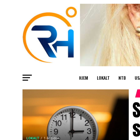
HJEM
LOKALT
NTB
US
LOKALT
1 år siden