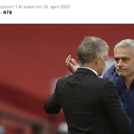
ublisert
1 år siden
den
26. april 2025
v
NTB