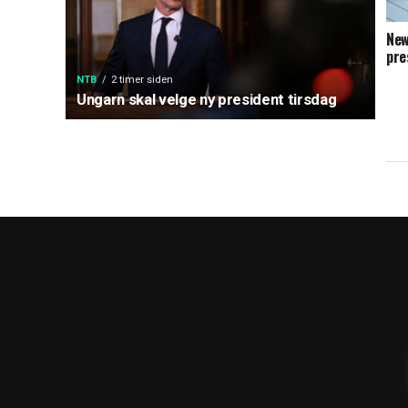
New
pre
NTB
2 timer siden
Ungarn skal velge ny president tirsdag