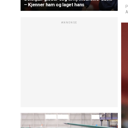
– Kjenner ham og laget hans
P
A
ANNONSE