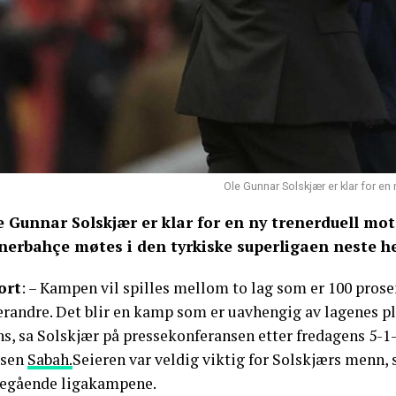
Ole Gunnar Solskjær er klar for en
e Gunnar Solskjær er klar for en ny trenerduell mo
nerbahçe møtes i den tyrkiske superligaen neste he
ort
: – Kampen vil spilles mellom to lag som er 100 pros
erandre. Det blir en kamp som er uavhengig av lagenes pl
s, sa Solskjær på pressekonferansen etter fredagens 5-1-
isen
Sabah.
Seieren var veldig viktig for Solskjærs menn, 
regående ligakampene.