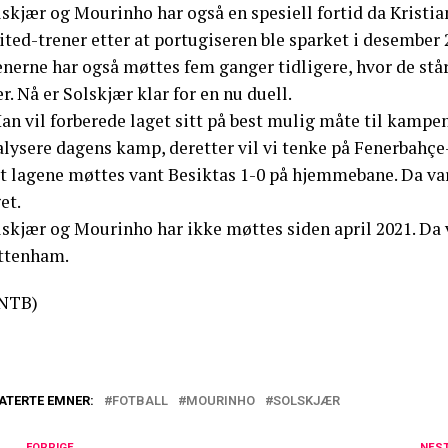
lskjær og Mourinho har også en spesiell fortid da Kris
ted-trener etter at portugiseren ble sparket i desember 
nerne har også møttes fem ganger tidligere, hvor de står 
r. Nå er Solskjær klar for en nu duell.
an vil forberede laget sitt på best mulig måte til kampen
lysere dagens kamp, deretter vil vi tenke på Fenerbahçe-
st lagene møttes vant Besiktas 1-0 på hjemmebane. Da va
et.
lskjær og Mourinho har ikke møttes siden april 2021. D
ttenham.
NTB)
ATERTE EMNER:
FOTBALL
MOURINHO
SOLSKJÆR
FORRIGE
NES