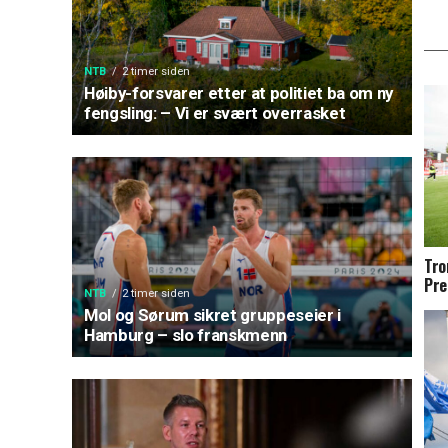
NTB
2 timer siden
Høiby-forsvarer etter at politiet ba om ny
fengsling: – Vi er svært overrasket
Tro
Pre
NTB
2 timer siden
Mol og Sørum sikret gruppeseier i
Hamburg – slo franskmenn