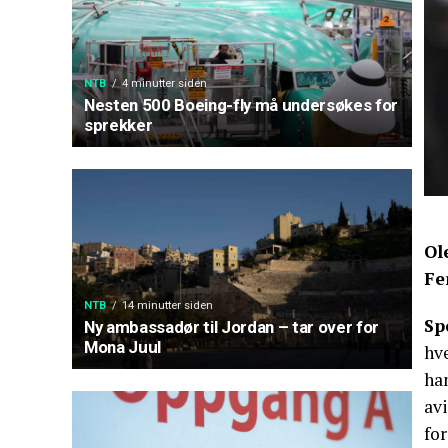
NTB
4 minutter siden
Nesten 500 Boeing-fly må undersøkes for
sprekker
Ol
Fe
NTB
14 minutter siden
Sp
Ny ambassadør til Jordan – tar over for
Mona Juul
hv
han
av
fo