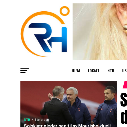
HJEM
LOKALT
NTB
US
S
d
NTB
1 år siden
Solskjær gleder seg til ny Mourinho-duell: