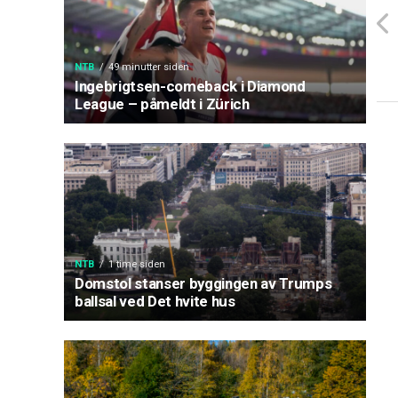
NTB
49 minutter siden
Ingebrigtsen-comeback i Diamond
League – påmeldt i Zürich
NTB
1 time siden
Domstol stanser byggingen av Trumps
ballsal ved Det hvite hus