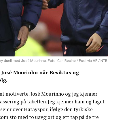
 ny duell med José Mourinho. Foto: Carl Recine / Pool via AP / NTB.
t José Mourinho når Besiktas og
lg.
ent motiverte. José Mourinho og jeg kjenner
assering på tabellen. Jeg kjenner ham og laget
seier over Hatayspor, ifølge den tyrkiske
som sto med to uavgjort og ett tap på de tre