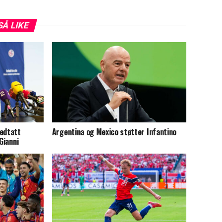
SÅ LIKE
vedtatt
Argentina og Mexico støtter Infantino
Gianni