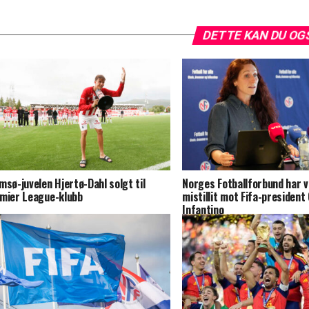
DETTE KAN DU OG
msø-juvelen Hjertø-Dahl solgt til
Norges Fotballforbund har 
mier League-klubb
mistillit mot Fifa-president 
Infantino