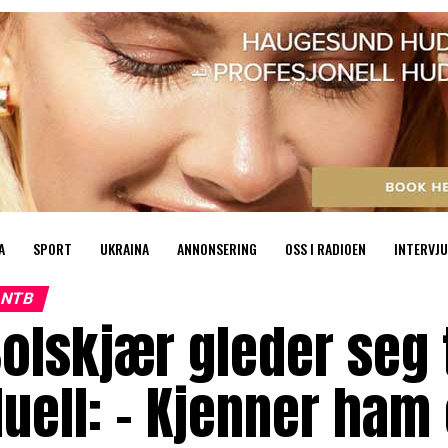
A
SPORT
UKRAINA
ANNONSERING
OSS I RADIOEN
INTERVJU
NTB
olskjær gleder seg 
uell: – Kjenner ham