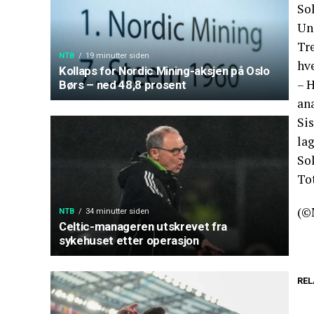
So
Uni
Tre
NTB
19 minutter siden
hve
Kollaps for Nordic Mining-aksjen på Oslo
– H
Børs – ned 48,8 prosent
ana
Si
lag
So
To
(©
NTB
34 minutter siden
Celtic-manageren utskrevet fra
sykehuset etter operasjon
REL