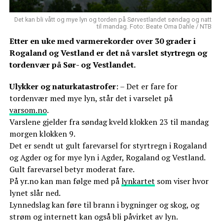
Det kan bli vått og mye lyn og torden på Sørvestlandet søndag og natt
til mandag. Foto: Beate Oma Dahle / NTB
Etter en uke med varmerekorder over 30 grader i
Rogaland og Vestland er det nå varslet styrtregn og
tordenvær på Sør- og Vestlandet.
Ulykker og naturkatastrofer
: – Det er fare for
tordenvær med mye lyn, står det i varselet på
varsom.no
.
Varslene gjelder fra søndag kveld klokken 23 til mandag
morgen klokken 9.
Det er sendt ut gult farevarsel for styrtregn i Rogaland
og Agder og for mye lyn i Agder, Rogaland og Vestland.
Gult farevarsel betyr moderat fare.
På yr.no kan man følge med på
lynkartet
som viser hvor
lynet slår ned.
Lynnedslag kan føre til brann i bygninger og skog, og
strøm og internett kan også bli påvirket av lyn.