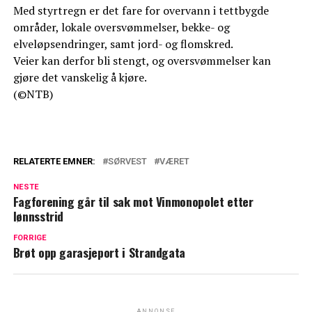
Med styrtregn er det fare for overvann i tettbygde
områder, lokale oversvømmelser, bekke- og
elveløpsendringer, samt jord- og flomskred.
Veier kan derfor bli stengt, og oversvømmelser kan
gjøre det vanskelig å kjøre.
(©NTB)
RELATERTE EMNER:
SØRVEST
VÆRET
NESTE
Fagforening går til sak mot Vinmonopolet etter
lønnsstrid
FORRIGE
Brøt opp garasjeport i Strandgata
ANNONSE