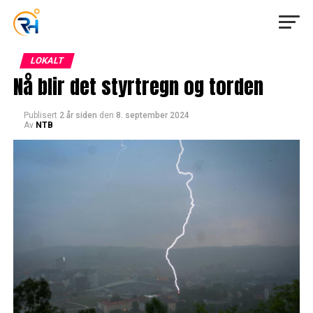
LOKALT
Nå blir det styrtregn og torden
Publisert
2 år siden
den
8. september 2024
Av
NTB