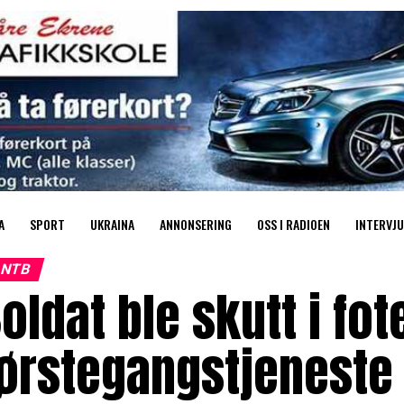
A
SPORT
UKRAINA
ANNONSERING
OSS I RADIOEN
INTERVJU
NTB
oldat ble skutt i fot
førstegangstjeneste