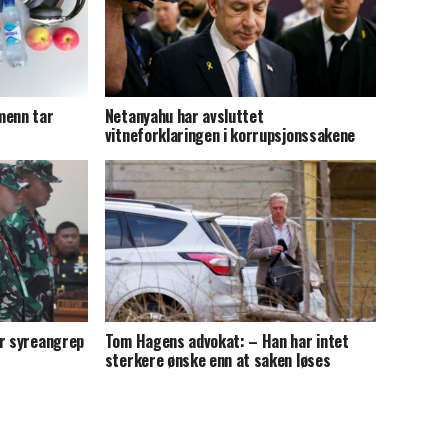
menn tar
Netanyahu har avsluttet
vitneforklaringen i korrupsjonssakene
or syreangrep
Tom Hagens advokat: – Han har intet
sterkere ønske enn at saken løses