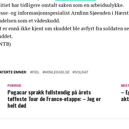
itiet har tidligere omtalt saken som en arbeidsulykke.
esse- og informasjonsspesialist Arnfinn Sjøenden i Hæ
ndelsen som et vådeskudd.
 er ennå ikke kjent om skuddet ble avfyrt fra soldaten se
uddet.
NTB)
ATERTE EMNER:
FEIL
HENLEGGELSE
SOLDAT
FORRIGE
NES
Pogacar sprakk fullstendig på årets
– E
tøffeste Tour de France-etappe: – Jeg er
akt
helt død