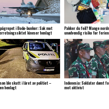
 pågrepet i Bodø-bunker: Sak mot
Pakker du feil? Mange nord
erretningssiktet kineser henlagt
unødvendig risiko før ferien
son ble skutt i låret av politiet –
Indonesia: Soldater dømt f
en henlagt
mot aktivist