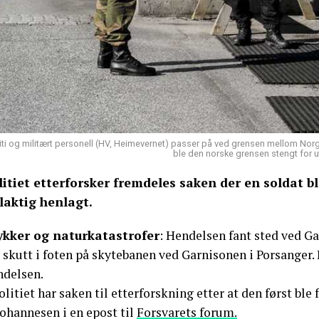
iti og militært personell (HV, Heimevernet) passer på ved grensen mellom Nor
ble den norske grensen stengt for u
litiet etterforsker fremdeles saken der en soldat bl
ilaktig henlagt.
ykker og naturkatastrofer
: Hendelsen fant sted ved Ga
 skutt i foten på skytebanen ved Garnisonen i Porsanger.
ndelsen.
olitiet har saken til etterforskning etter at den først ble
Johannesen i en epost til
Forsvarets forum.