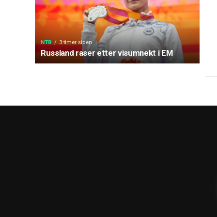
NTB
3 timer siden
Russland raser etter visumnekt i EM