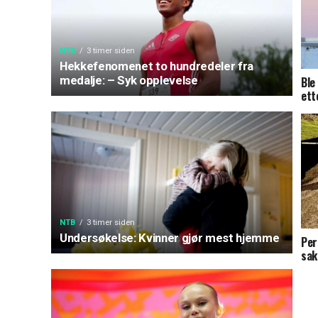
NTB
3 timer siden
Hekkefenomenet to hundredeler fra
medalje: – Syk opplevelse
Ble
ett
NTB
3 timer siden
Undersøkelse: Kvinner gjør mest hjemme
Per
sak