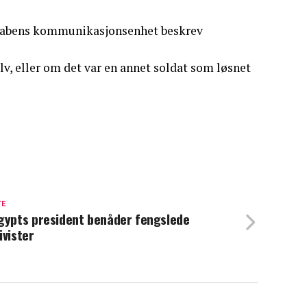
rstabens kommunikasjonsenhet beskrev
lv, eller om det var en annet soldat som løsnet
TE
gypts president benåder fengslede
ivister