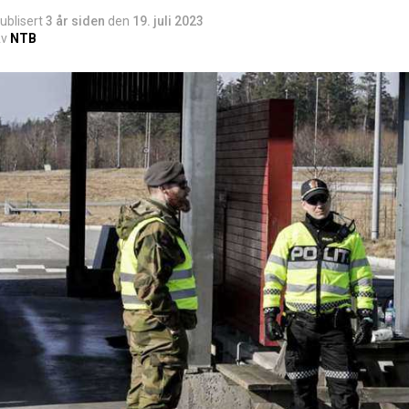
ublisert
3 år siden
den
19. juli 2023
v
NTB