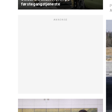
førstegangstjeneste
P
A
ANNONSE