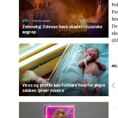
Pol
Pr
he
NTB
2 timer siden
Det
Zelenskyj: Odesas havn skadet i russiske
angrep
sk
(©
REL
NTB
2 timer siden
Virus og smitte kan forklare hvorfor yngre
søsken tjener mindre