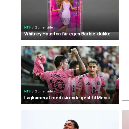
NTB
2 timer siden
Whitney Houston får egen Barbie-dukke
NTB
2 timer siden
Lagkamerat med rørende gest til Messi