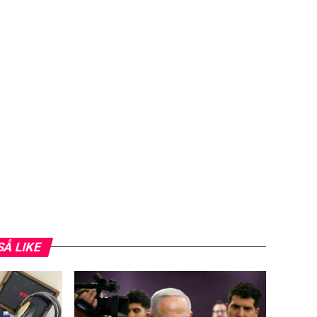
SÅ LIKE