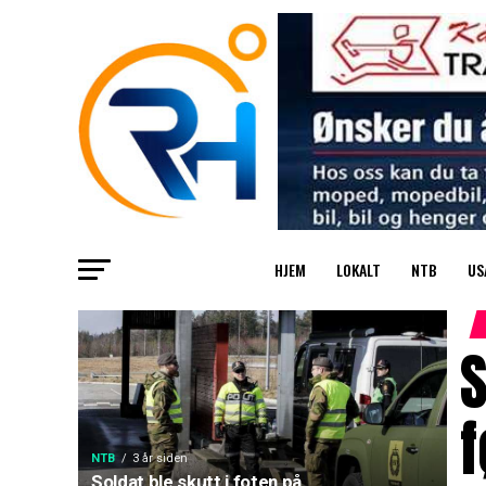
HJEM
LOKALT
NTB
US
S
NTB
3 år siden
Soldat ble skutt i foten på