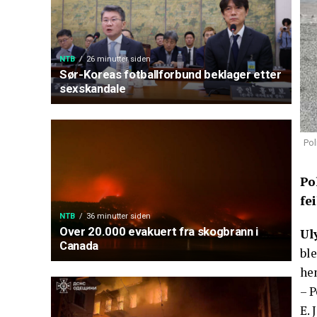
NTB
26 minutter siden
Sør-Koreas fotballforbund beklager etter
sexskandale
Pol
Po
fe
NTB
36 minutter siden
Over 20.000 evakuert fra skogbrann i
Ul
Canada
ble
he
– P
E. 