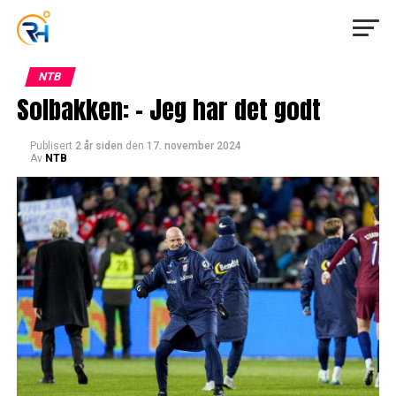
NTB
Solbakken: – Jeg har det godt
Publisert
2 år siden
den
17. november 2024
Av
NTB