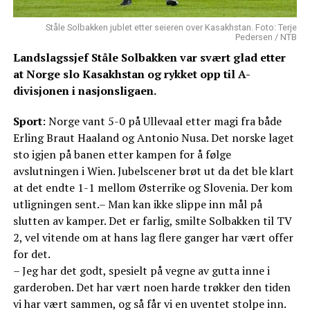
Ståle Solbakken jublet etter seieren over Kasakhstan. Foto: Terje
Pedersen / NTB
Landslagssjef Ståle Solbakken var svært glad etter
at Norge slo Kasakhstan og rykket opp til A-
divisjonen i nasjonsligaen.
Sport
: Norge vant 5-0 på Ullevaal etter magi fra både
Erling Braut Haaland og Antonio Nusa. Det norske laget
sto igjen på banen etter kampen for å følge
avslutningen i Wien. Jubelscener brøt ut da det ble klart
at det endte 1-1 mellom Østerrike og Slovenia. Der kom
utligningen sent.– Man kan ikke slippe inn mål på
slutten av kamper. Det er farlig, smilte Solbakken til TV
2, vel vitende om at hans lag flere ganger har vært offer
for det.
– Jeg har det godt, spesielt på vegne av gutta inne i
garderoben. Det har vært noen harde trøkker den tiden
vi har vært sammen, og så får vi en uventet stolpe inn.