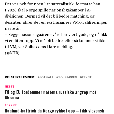
Det var nok for noen litt surrealistisk, fortsatte han.
I 2026 skal Norge spille nasjonsligakamper i A-
divisjonen. Dermed vil det bli bedre matching, og
dessuten sikrer det en ekstrasjanse i VM-kvalifiseringen
neste år.
– Begge nasjonsligaårene våre har vært gode, og nå fikk
vi en liten topp. Vi må bli bedre, eller så kommer vi ikke
til VM, var Solbakkens klare melding.
(©NTB)
RELATERTE EMNER:
FOTBALL
SOLBAKKEN
TEKST
NESTE
FN og EU fordømmer nattens russiske angrep mot
Ukraina
FORRIGE
Haaland-hattrick da Norge rykket opp – fikk slovensk