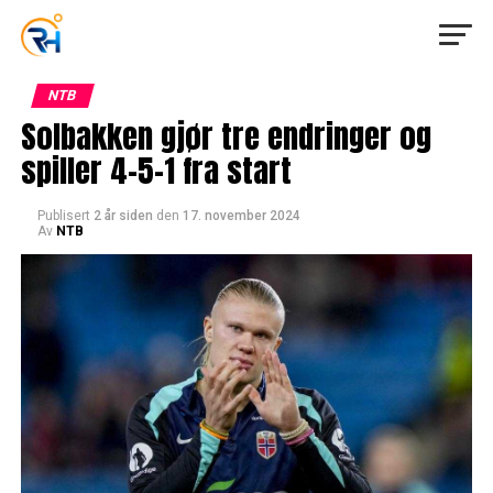
NTB
Solbakken gjør tre endringer og
spiller 4-5-1 fra start
Publisert
2 år siden
den
17. november 2024
Av
NTB