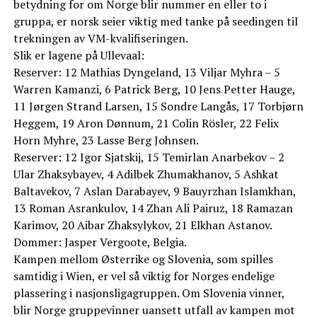
betydning for om Norge blir nummer en eller to i
gruppa, er norsk seier viktig med tanke på seedingen til
trekningen av VM-kvalifiseringen.
Slik er lagene på Ullevaal:
Reserver: 12 Mathias Dyngeland, 13 Viljar Myhra – 5
Warren Kamanzi, 6 Patrick Berg, 10 Jens Petter Hauge,
11 Jørgen Strand Larsen, 15 Sondre Langås, 17 Torbjørn
Heggem, 19 Aron Dønnum, 21 Colin Rösler, 22 Felix
Horn Myhre, 23 Lasse Berg Johnsen.
Reserver: 12 Igor Sjatskij, 15 Temirlan Anarbekov – 2
Ular Zhaksybayev, 4 Adilbek Zhumakhanov, 5 Ashkat
Baltavekov, 7 Aslan Darabayev, 9 Bauyrzhan Islamkhan,
13 Roman Asrankulov, 14 Zhan Ali Pairuz, 18 Ramazan
Karimov, 20 Aibar Zhaksylykov, 21 Elkhan Astanov.
Dommer: Jasper Vergoote, Belgia.
Kampen mellom Østerrike og Slovenia, som spilles
samtidig i Wien, er vel så viktig for Norges endelige
plassering i nasjonsligagruppen. Om Slovenia vinner,
blir Norge gruppevinner uansett utfall av kampen mot