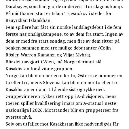
Darabayev, som han gjorde underveis i torsdagens kamp.
På midtbanen starter Islam Tsjesnokov i stedet for
Bauyrzhan Islamkhan.
Fem spillere har fått sin norske landslagsdebut i de fem
første nasjonsligakampene, to av dem fra start. Ingen av
dem er med fra start søndag, men fire av dem sitter på
benken sammen med tre mulige debutanter (Colin
Rösler, Warren Kamanzi og Viljar Myhra).
Blir det uavgjort i Wien, må Norge derimot slå
Kasakhstan for å vinne gruppen.
Norge kan bli nummer en eller to, Østerrike nummer en,
to eller tre, mens Slovenia kan bli nummer to eller tre.
Kasakhstan er dømt til å ende sist og rykke ned.
Gruppevinneren rykker rett opp i A-divisjonen, mens
toeren spiller kvalifisering i mars om A-status i neste
nasjonsliga i 2026. Motstander blir en gruppetreer fra
øverste nivå.
Selv om utfallet mot Kasakhstan ikke nødvendigvis får