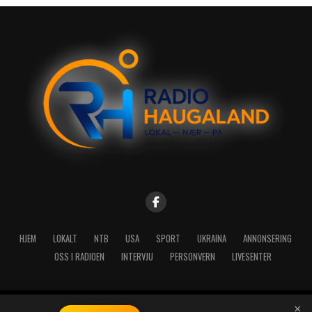
HJEM
LOKALT
NTB
USA
SPORT
UKRAINA
ANNONSERING
OSS I RADIOEN
INTERVJU
PERSONVERN
LIVESENTER
×
Copyright © 2026 A-Media AS | Radio Haugaland - Haraldsgata 114,