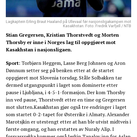
Lagkaptein Erling Braut Haaland på Ullevaal før nasjonsligakampen mot
Kasakhstan. Foto: Fredrik Varfjell / NTB
Stian Gregersen, Kristian Thorstvedt og Morten
Thorsby er inne i Norges lag til oppgjøret mot
Kasakhstan i nasjonsligaen.
Sport
: Torbjørn Heggem, Lasse Berg Johnsen og Aron
Dønnum setter seg på benken etter at de startet
oppgjøret mot Slovenia torsdag. Ståle Solbakken tar
dermed utgangspunkt i laget som dominerte etter
pause i Ljubljana, i 4-5-1-formasjon. Der kom Thorsby
inn ved pause, Thorstvedt etter en time og Gregersen
mot slutten.Kasakhstan gjør også tre endringer i laget
som startet 0-2-tapet for Østerrike i Almaty. Alexander
Marotsjkin er utestengt etter at han ble utvist midtveis i
første omgang, og han erstattes av Nuraly Alip. I
forsvarsrekka kommer også Jerkin Tapalov inn for Aslan