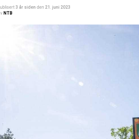
ublisert
3 år siden
den
21. juni 2023
v
NTB