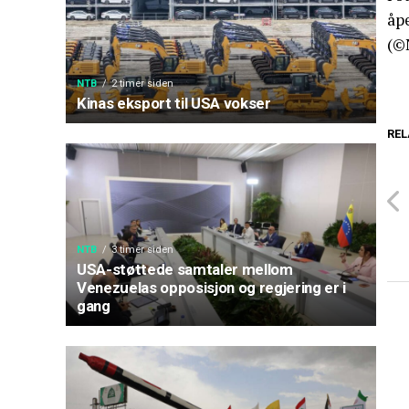
åpe
(©
NTB
2 timer siden
Kinas eksport til USA vokser
REL
NTB
3 timer siden
USA-støttede samtaler mellom
Venezuelas opposisjon og regjering er i
gang