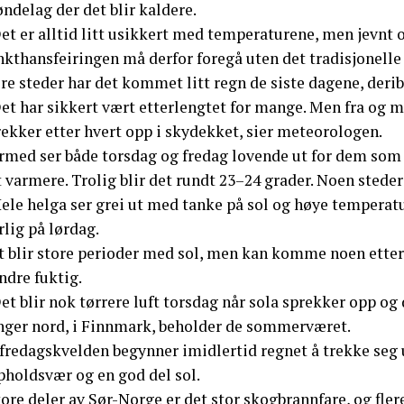
ndelag der det blir kaldere.
et er alltid litt usikkert med temperaturene, men jevnt ov
kthansfeiringen må derfor foregå uten det tradisjonelle 
re steder har det kommet litt regn de siste dagene, deri
et har sikkert vært etterlengtet for mange. Men fra og m
ekker etter hvert opp i skydekket, sier meteorologen.
med ser både torsdag og fredag lovende ut for dem som vi
t varmere. Trolig blir det rundt 23–24 grader. Noen steder
ele helga ser grei ut med tanke på sol og høye temperatur
lig på lørdag.
t blir store perioder med sol, men kan komme noen etter
ndre fuktig.
et blir nok tørrere luft torsdag når sola sprekker opp og
nger nord, i Finnmark, beholder de sommerværet.
 fredagskvelden begynner imidlertid regnet å trekke seg
pholdsvær og en god del sol.
tore deler av Sør-Norge er det stor skogbrannfare, og fl