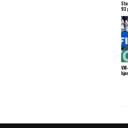
Sto
93 
VM-
hje