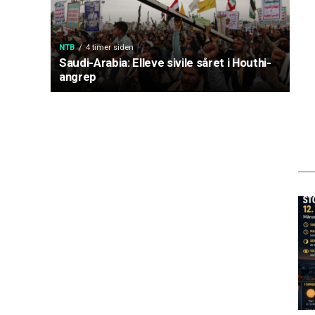
NTB
4 timer siden
Saudi-Arabia: Elleve sivile såret i Houthi-
angrep