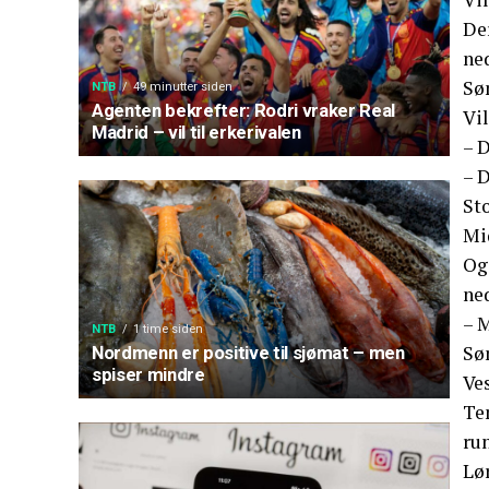
De
ne
Søn
NTB
49 minutter siden
Agenten bekrefter: Rodri vraker Real
Vil
Madrid – vil til erkerivalen
– 
– D
St
Mid
Og
ne
– M
NTB
1 time siden
Sø
Nordmenn er positive til sjømat – men
spiser mindre
Ve
Tem
run
Lør