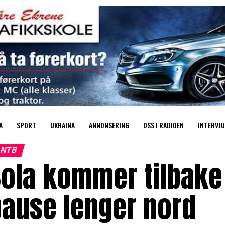
A
SPORT
UKRAINA
ANNONSERING
OSS I RADIOEN
INTERVJU
NTB
ola kommer tilbake i
pause lenger nord