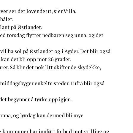
er ser det lovende ut, sier Villa.
bålet.
blant på Østlandet.
ed torsdag flytter nedbøren seg unna, og det
l ha sol på Østlandet og i Agder. Det blir også
 kan det bli opp mot 26 grader.
er. Så blir det nok litt skiftende skydekke,
middagsbyger enkelte steder. Lufta blir også
 det begynner å tørke opp igjen.
 unna, og lørdag kan dermed bli mye
ere kommuner har innført forbud mot grilling og