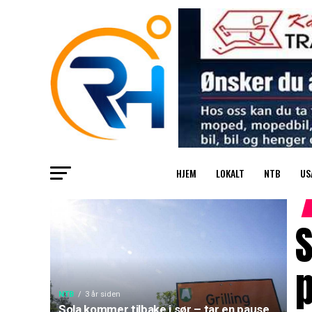
HJEM
LOKALT
NTB
US
S
NTB
3 år siden
Sola kommer tilbake i sør – tar en pause