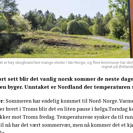
et er høy skogbrannfare mange steder i Sør-Norge, og flere kommuner har derfor
regnet på Østlande
ort sett blir det vanlig norsk sommer de neste dage
en byger. Unntaket er Nordland der temperaturen 
r
: Sommeren har endelig kommet til Nord-Norge. Varmen
er hvert i Troms blir det en liten pause i helga.Torsdag
ekker mot Troms fredag. Temperaturene synker da til run
Til nå har det vært sommervær, men nå kommer det et kjø
la.