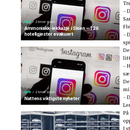
Trø
– D
San
NTB
2 timer siden
Fle
Ammoniakk-lekkasje i Skien – 126
– D
hotellgjester evakuert
spr
Der
lit
– H
sær
De
mi
NTB
2 timer siden
– D
Nattens viktigste nyheter
Le
På
op
I s