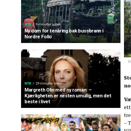
NTB
9 minutter siden
Ny dom for tenåring bak bussbrann i
Nordre Follo
D
St
NTB
29 minutter siden
no
Margreth Olin med ny roman: –
Kjærligheten er nesten umulig, men det
Væ
beste i livet
ett
tr
– 
Vil