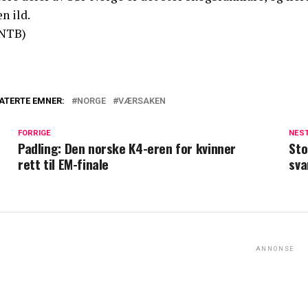
n ild.
NTB)
ATERTE EMNER:
NORGE
VÆRSAKEN
FORRIGE
NES
Padling: Den norske K4-eren for kvinner
Sto
rett til EM-finale
sva
ANNONSE