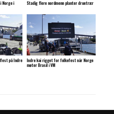
i Norge i
Stadig flere nordmenn planter druetrær
llfest på Indre
Indre kai rigget for folkefest når Norge
møter Brasil i VM