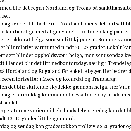
rmed blir det regn i Nordland og Troms på sankthansaft
dbør.
dag ser det litt bedre ut i Nordland, mens det fortsatt bl
la kan berolige med at godværet ikke tar en lang pause.
Det er akkurat helga som ser litt kjipere ut. Sommervarm
et blir relativt varmt med rundt 20–22 grader. Lokalt kan 
ort sett blir det oppholdsvær i helga, men sent søndag k
t i landet blir det litt nedbør torsdag, særlig i Trønde
så Hordaland og Rogaland får enkelte byger. Her bedrer 
dbøren fortsetter i Møre og Romsdal og Trøndelag.
en det blir skiftende skydekke gjennom helga, sier Villa
ndag ettermiddag kommer det dessuten en ny runde med r
stlandet.
peraturene varierer i hele landsdelen. Fredag kan det bl
dt 13–15 grader litt lenger nord.
dag og søndag kan gradestokken trolig vise 20 grader og 