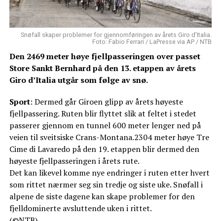
Snøfall skaper problemer for gjennomføringen av årets Giro d'Italia.
Foto: Fabio Ferrari / LaPresse via AP / NTB
Den 2469 meter høye fjellpasseringen over passet
Store Sankt Bernhard på den 13. etappen av årets
Giro d’Italia utgår som følge av snø.
Sport
: Dermed går Giroen glipp av årets høyeste
fjellpassering. Ruten blir flyttet slik at feltet i stedet
passerer gjennom en tunnel 600 meter lenger ned på
veien til sveitsiske Crans-Montana.2304 meter høye Tre
Cime di Lavaredo på den 19. etappen blir dermed den
høyeste fjellpasseringen i årets rute.
Det kan likevel komme nye endringer i ruten etter hvert
som rittet nærmer seg sin tredje og siste uke. Snøfall i
alpene de siste dagene kan skape problemer for den
fjelldominerte avsluttende uken i rittet.
(©NTB)