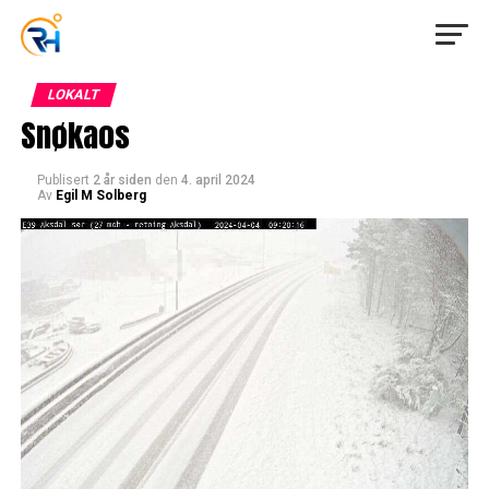
LOKALT
Snøkaos
Publisert
2 år siden
den
4. april 2024
Av
Egil M Solberg