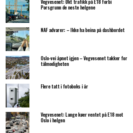
Vegvesenet: Økt trafikk på E18 forbi
Porsgrunn de neste helgene
NAF advarer: – Ikke ha beina på dashbordet
Oslo-vei åpnet igjen – Vegvesenet takker for
tålmodigheten
Flere tatt i fotoboks i år
Vegvesenet: Lange køer ventet på E18 mot
Oslo i helgen