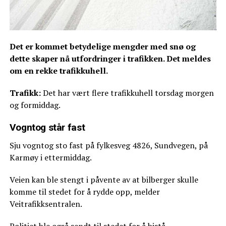
Det er kommet betydelige mengder med snø og
dette skaper nå utfordringer i trafikken. Det meldes
om en rekke trafikkuhell.
Trafikk:
Det har vært flere trafikkuhell torsdag morgen
og formiddag.
Vogntog står fast
Sju vogntog sto fast på fylkesveg 4826, Sundvegen, på
Karmøy i ettermiddag.
Veien kan ble stengt i påvente av at bilberger skulle
komme til stedet for å rydde opp, melder
Veitrafikksentralen.
Politiet ble også sendt til stedet for å bistå.