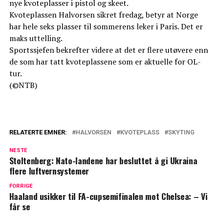
nye kvoteplasser i pistol og skeet.
Kvoteplassen Halvorsen sikret fredag, betyr at Norge
har hele seks plasser til sommerens leker i Paris. Det er
maks uttelling.
Sportssjefen bekrefter videre at det er flere utøvere enn
de som har tatt kvoteplassene som er aktuelle for OL-
tur.
(©NTB)
RELATERTE EMNER:
HALVORSEN
KVOTEPLASS
SKYTING
NESTE
Stoltenberg: Nato-landene har besluttet å gi Ukraina
flere luftvernsystemer
FORRIGE
Haaland usikker til FA-cupsemifinalen mot Chelsea: – Vi
får se