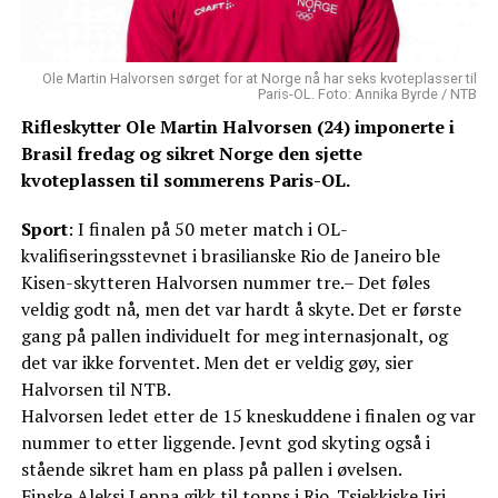
Ole Martin Halvorsen sørget for at Norge nå har seks kvoteplasser til
Paris-OL. Foto: Annika Byrde / NTB
Rifleskytter Ole Martin Halvorsen (24) imponerte i
Brasil fredag og sikret Norge den sjette
kvoteplassen til sommerens Paris-OL.
Sport
: I finalen på 50 meter match i OL-
kvalifiseringsstevnet i brasilianske Rio de Janeiro ble
Kisen-skytteren Halvorsen nummer tre.– Det føles
veldig godt nå, men det var hardt å skyte. Det er første
gang på pallen individuelt for meg internasjonalt, og
det var ikke forventet. Men det er veldig gøy, sier
Halvorsen til NTB.
Halvorsen ledet etter de 15 kneskuddene i finalen og var
nummer to etter liggende. Jevnt god skyting også i
stående sikret ham en plass på pallen i øvelsen.
Finske Aleksi Leppa gikk til topps i Rio. Tsjekkiske Jiri