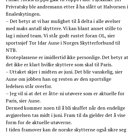
Privratsky ble andremann etter å ha slått ut Halvorsen i
finaleskytingen.
– Det betyr at vi har mulighet til å delta i alle øvelser
med maks antall skyttere. Vi kan blant annet stille to
lag i mixed team. Vi står godt rustet foran OL, sier
sportssjef Tor Idar Aune i Norges Skytterforbund til
NTB.
Kvoteplassene er imidlertid ikke personlige. Det betyr at
det ikke er klart hvilke skyttere som skal til Paris.
– Uttaket skjer i midten av juni. Det blir vanskelig, sier
Aune om jobben han og resten av den sportslige
ledelsen står overfor.
– Jeg vil si at det er åtte-ni utøvere som er aktuelle for
Paris, sier Aune.
Dermed kommer noen til å bli skuffet når den endelige
avgjørelsen tas midt i juni. Fram til da gjelder det å vise
form for de aktuelle utøverne.
I tiden framover kan de norske skytterne også sikre seg