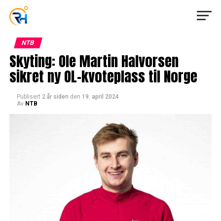
NTB
Skyting: Ole Martin Halvorsen
sikret ny OL-kvoteplass til Norge
Publisert
2 år siden
den
19. april 2024
Av
NTB