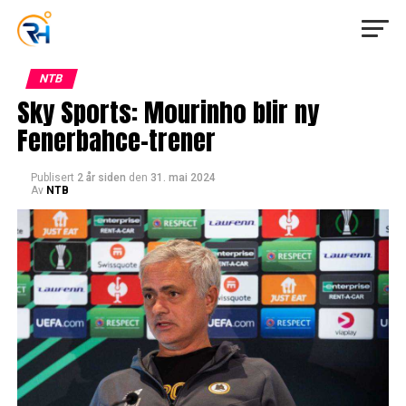
NTB
Sky Sports: Mourinho blir ny
Fenerbahce-trener
Publisert
2 år siden
den
31. mai 2024
Av
NTB