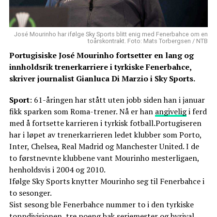
José Mourinho har ifølge Sky Sports blitt enig med Fenerbahce om en
toårskontrakt. Foto: Mats Torbergsen / NTB
Portugisiske José Mourinho fortsetter en lang og
innholdsrik trenerkarriere i tyrkiske Fenerbahce,
skriver journalist Gianluca Di Marzio i Sky Sports.
Sport
: 61-åringen har stått uten jobb siden han i januar
fikk sparken som Roma-trener. Nå er han
angivelig
i ferd
med å fortsette karrieren i tyrkisk fotball.Portugiseren
har i løpet av trenerkarrieren ledet klubber som Porto,
Inter, Chelsea, Real Madrid og Manchester United. I de
to førstnevnte klubbene vant Mourinho mesterligaen,
henholdsvis i 2004 og 2010.
Ifølge Sky Sports knytter Mourinho seg til Fenerbahce i
to sesonger.
Sist sesong ble Fenerbahce nummer to i den tyrkiske
toppdivisjonen, tre poeng bak seriemester og byrival