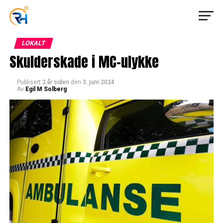
LOKALT
Skulderskade i MC-ulykke
Publisert
2 år siden
den
3. juni 2024
Av
Egil M Solberg