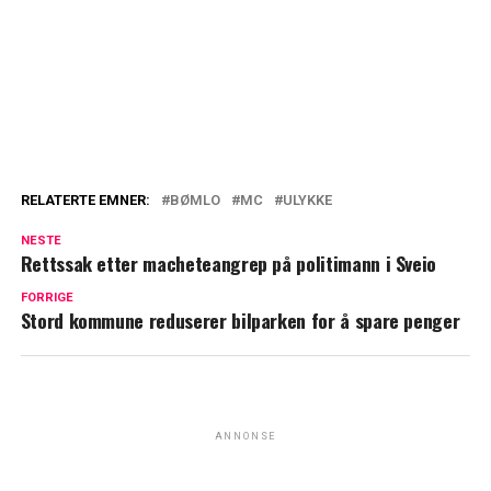
RELATERTE EMNER:
BØMLO
MC
ULYKKE
NESTE
Rettssak etter macheteangrep på politimann i Sveio
FORRIGE
Stord kommune reduserer bilparken for å spare penger
ANNONSE