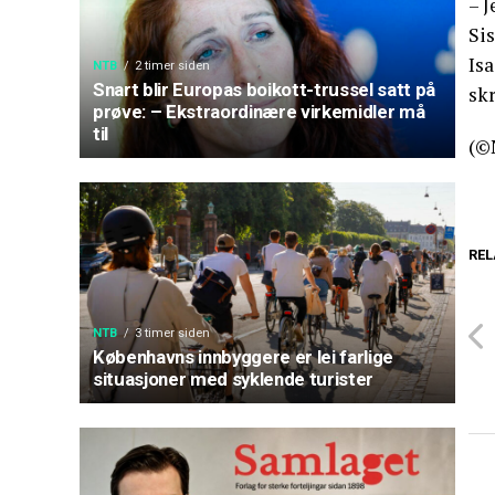
– J
Si
Isa
NTB
2 timer siden
Snart blir Europas boikott-trussel satt på
skr
prøve: – Ekstraordinære virkemidler må
til
(©
REL
NTB
3 timer siden
Københavns innbyggere er lei farlige
situasjoner med syklende turister