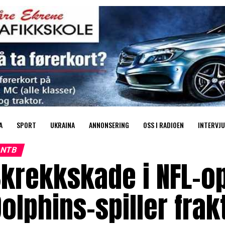
A
SPORT
UKRAINA
ANNONSERING
OSS I RADIOEN
INTERVJU
NTB
krekkskade i NFL-o
olphins-spiller fra