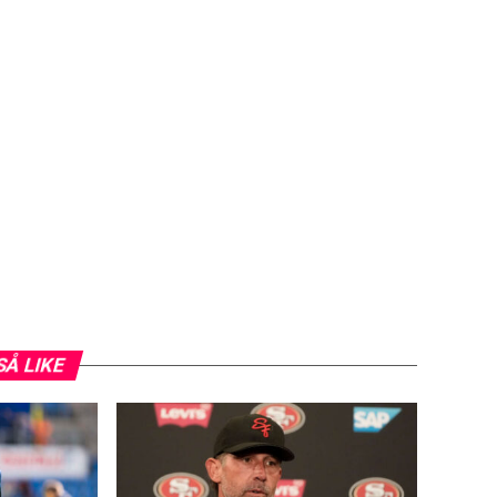
SÅ LIKE