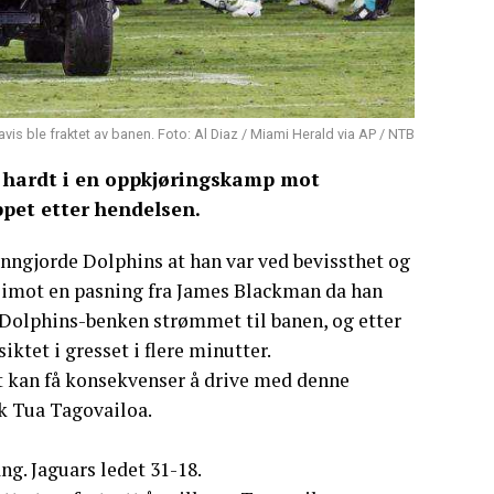
is ble fraktet av banen. Foto: Al Diaz / Miami Herald via AP / NTB
t hardt i en oppkjøringskamp mot
ppet etter hendelsen.
kunngjorde Dolphins at han var ved bevissthet og
 imot en pasning fra James Blackman da han
 Dolphins-benken strømmet til banen, og etter
ktet i gresset i flere minutter.
t kan få konsekvenser å drive med denne
ck Tua Tagovailoa.
g. Jaguars ledet 31-18.