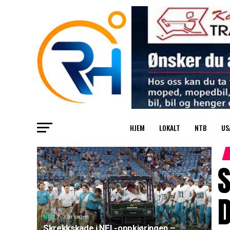
HJEM
LOKALT
NTB
US
S
D
NTB
3 år siden
Skrekkskade i NFL-oppkjøringen –