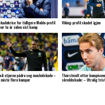
skadekrise for tidligere Molde-profil
Viking-profil skadet igjen
ver to år siden sist kamp
sil-stjerne pådro seg muskelskade –
Thorstvedt etter kompisen
 miste flere kamper
skrekkskade: – Utrolig tris