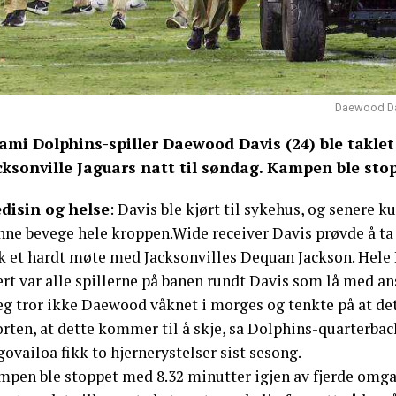
Daewood Dav
ami Dolphins-spiller Daewood Davis (24) ble takle
cksonville Jaguars natt til søndag. Kampen ble sto
disin og helse
: Davis ble kjørt til sykehus, og senere 
nne bevege hele kroppen.Wide receiver Davis prøvde å ta
kk et hardt møte med Jacksonvilles Dequan Jackson. Hele
rt var alle spillerne på banen rundt Davis som lå med ansi
Jeg tror ikke Daewood våknet i morges og tenkte på at de
orten, at dette kommer til å skje, sa Dolphins-quarterba
ovailoa fikk to hjernerystelser sist sesong.
mpen ble stoppet med 8.32 minutter igjen av fjerde omgan