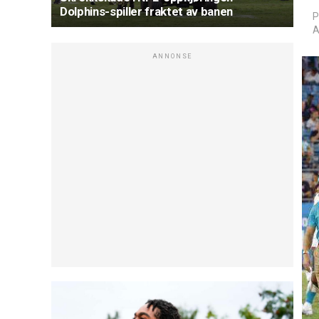
Dolphins-spiller fraktet av banen
P
A
ANNONSE