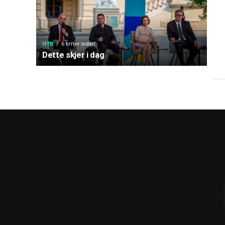
NTB
6 timer siden
Dette skjer i dag