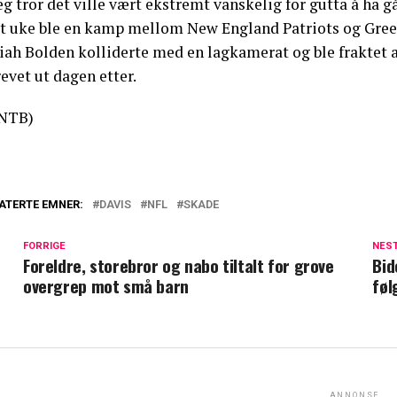
eg tror det ville vært ekstremt vanskelig for gutta å ha gå
st uke ble en kamp mellom New England Patriots og Green
iah Bolden kolliderte med en lagkamerat og ble fraktet a
evet ut dagen etter.
NTB)
ATERTE EMNER:
DAVIS
NFL
SKADE
FORRIGE
NES
Foreldre, storebror og nabo tiltalt for grove
Bid
overgrep mot små barn
føl
ANNONSE