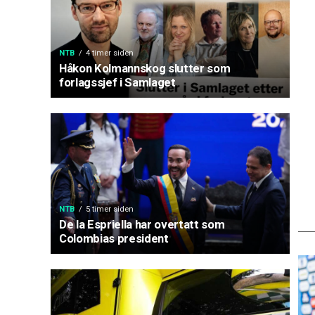
NTB
4 timer siden
Håkon Kolmannskog slutter som
forlagssjef i Samlaget
NTB
5 timer siden
De la Espriella har overtatt som
Colombias president