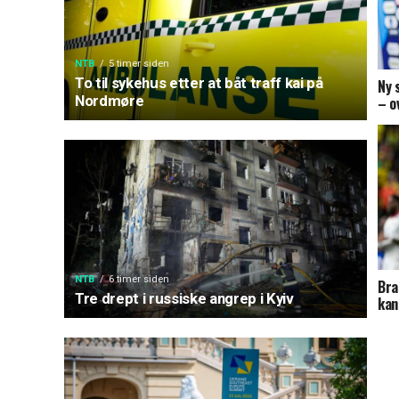
NTB
5 timer siden
To til sykehus etter at båt traff kai på
Ny 
Nordmøre
– o
NTB
6 timer siden
Bra
Tre drept i russiske angrep i Kyiv
kan