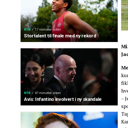
NTB
17 minutter siden
Stortalent til finale med ny rekord
Mi
Ja
Me
ku
fi
hve
NTB
47 minutter siden
– 
Avis: Infantino involvert i ny skandale
sp
Tag
Ka