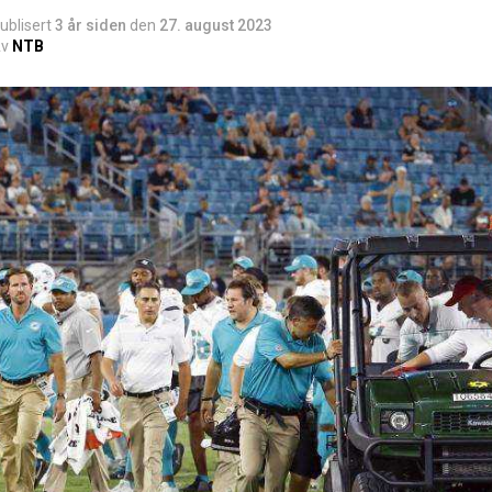
ublisert
3 år siden
den
27. august 2023
v
NTB