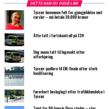
DETTE KAN DU OGSÅ LIKE
Tysvær kommune felt for gjengjeldelse mot
varsler – må betale 30.000 kroner
Åtte tatt i fartskontroll på E39
Ung mann tatt til legevakt etter
utforkjøring
Tysvær-padlere til EM-finale etter sterk
kvalifisering
Førerkort beslaglagt etter trafikkhendelse i
Tysvær
Tomt for 98-bensin flere steder – stor