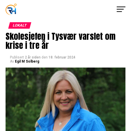
LOKALT
Skolesjefen i Tysvær varslet om
krise i tre år
Publisert
2 år siden
den
18. februar 2024
Av
Egil M Solberg