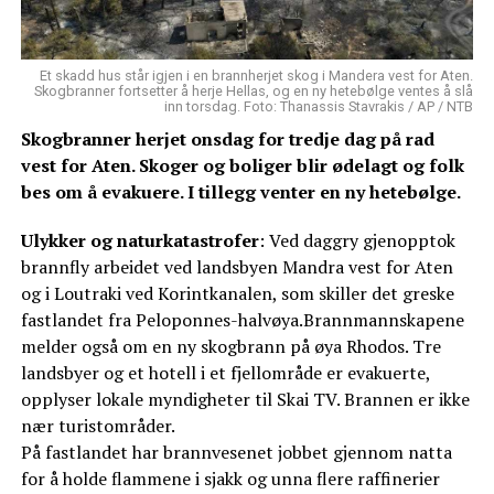
Et skadd hus står igjen i en brannherjet skog i Mandera vest for Aten.
Skogbranner fortsetter å herje Hellas, og en ny hetebølge ventes å slå
inn torsdag. Foto: Thanassis Stavrakis / AP / NTB
Skogbranner herjet onsdag for tredje dag på rad
vest for Aten. Skoger og boliger blir ødelagt og folk
bes om å evakuere. I tillegg venter en ny hetebølge.
Ulykker og naturkatastrofer
: Ved daggry gjenopptok
brannfly arbeidet ved landsbyen Mandra vest for Aten
og i Loutraki ved Korintkanalen, som skiller det greske
fastlandet fra Peloponnes-halvøya.Brannmannskapene
melder også om en ny skogbrann på øya Rhodos. Tre
landsbyer og et hotell i et fjellområde er evakuerte,
opplyser lokale myndigheter til Skai TV. Brannen er ikke
nær turistområder.
På fastlandet har brannvesenet jobbet gjennom natta
for å holde flammene i sjakk og unna flere raffinerier