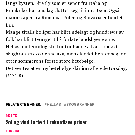
langs kysten. Fire fly som er sendt fra Italia og
Frankrike, har onsdag sluttet seg til innsatsen. Også
mannskaper fra Romania, Polen og Slovakia er hentet
inn.
Mange titalls boliger har blitt ødelagt og hundrevis av
folk har blitt tvunget til å forlate landsbyene sine.
Hellas’ meteorologiske kontor hadde advart om økt
skogbrannrisiko denne uka, mens landet henter seg inn
etter sommerens første store hetebølge.
Det ventes at en ny hetebølge slår inn allerede torsdag.
(©NTB)
RELATERTE EMNER:
HELLAS
SKOGBRANNER
NESTE
Sol og vind førte til rekordlave priser
FORRIGE