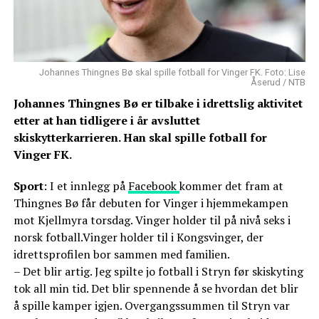
Johannes Thingnes Bø skal spille fotball for Vinger FK. Foto: Lise
Åserud / NTB
Johannes Thingnes Bø er tilbake i idrettslig aktivitet
etter at han tidligere i år avsluttet
skiskytterkarrieren. Han skal spille fotball for
Vinger FK.
Sport
: I et innlegg på
Facebook
kommer det fram at
Thingnes Bø får debuten for Vinger i hjemmekampen
mot Kjellmyra torsdag. Vinger holder til på nivå seks i
norsk fotball.Vinger holder til i Kongsvinger, der
idrettsprofilen bor sammen med familien.
– Det blir artig. Jeg spilte jo fotball i Stryn før skiskyting
tok all min tid. Det blir spennende å se hvordan det blir
å spille kamper igjen. Overgangssummen til Stryn var