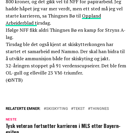
800 kroner, og det gikk vel til NFF for papirarbeid. Jeg
hadde håpet jeg var mer verdt, men ett sted må jeg vel
starte karrieren, sa Thingnes Bø til
Oppland
Arbeiderblad t
irsdag.
Ifølge NFF fikk aldri Thingnes Bø en kamp for Stryns A-
lag.
Tirsdag ble det også kjent at skiskytterkongen har
startet et samarbeid med Nammo. Der skal han bidra til
å utvikle ammunisjon både for skiskyting og jakt.
32-åringen stoppet på 91 verdenscupseirer. Det ble fem
OL-gull og elleville 23 VM-triumfer.
(©NTB)
RELATERTE EMNER:
SKISKYTING
TEKST
THINGNES
NESTE
Tysk veteran fortsetter karrieren i MLS etter Bayern-
exiten