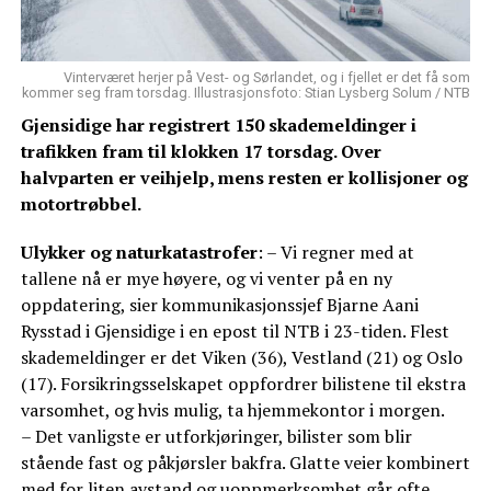
Vinterværet herjer på Vest- og Sørlandet, og i fjellet er det få som
kommer seg fram torsdag. Illustrasjonsfoto: Stian Lysberg Solum / NTB
Gjensidige har registrert 150 skademeldinger i
trafikken fram til klokken 17 torsdag. Over
halvparten er veihjelp, mens resten er kollisjoner og
motortrøbbel.
Ulykker og naturkatastrofer
: – Vi regner med at
tallene nå er mye høyere, og vi venter på en ny
oppdatering, sier kommunikasjonssjef Bjarne Aani
Rysstad i Gjensidige i en epost til NTB i 23-tiden. Flest
skademeldinger er det Viken (36), Vestland (21) og Oslo
(17). Forsikringsselskapet oppfordrer bilistene til ekstra
varsomhet, og hvis mulig, ta hjemmekontor i morgen.
– Det vanligste er utforkjøringer, bilister som blir
stående fast og påkjørsler bakfra. Glatte veier kombinert
med for liten avstand og uoppmerksomhet går ofte