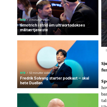
NTB
2 minutter siden
Smotrich i strid om ultraortodokses
militærtjeneste
Sj
fu
NTB
52 minutter siden
Fredrik Solvang starter podkast – skal
Sp
hete Duellen
hov
ban
tal
Uly