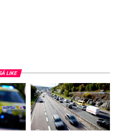
SÅ LIKE