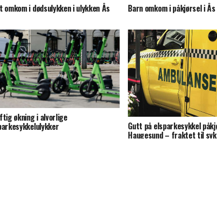
t omkom i dødsulykken i ulykken Ås
Barn omkom i påkjørsel i Ås
ftig økning i alvorlige
Gutt på elsparkesykkel påkjø
parkesykkelulykker
Haugesund – fraktet til sy