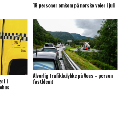
18 personer omkom på norske veier i juli
Alvorlig trafikkulykke på Voss – person
rt i
fastklemt
kehus