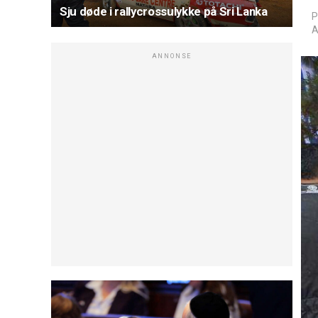
Sju døde i rallycrossulykke på Sri Lanka
P
A
ANNONSE