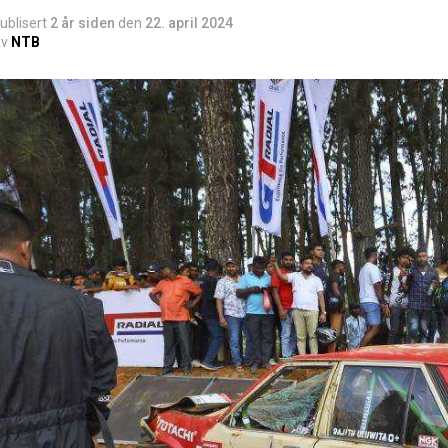
ublisert
2 år siden
den
22. april 2024
v
NTB