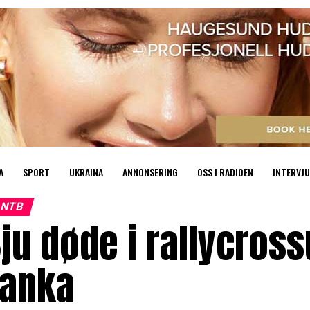
A
SPORT
UKRAINA
ANNONSERING
OSS I RADIOEN
INTERVJU
NTB
ju døde i rallycross
Lanka