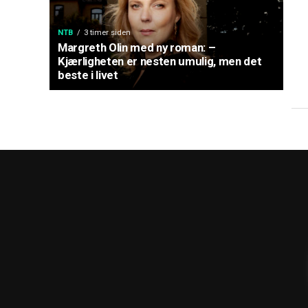
NTB
3 timer siden
Margreth Olin med ny roman: –
Kjærligheten er nesten umulig, men det
beste i livet