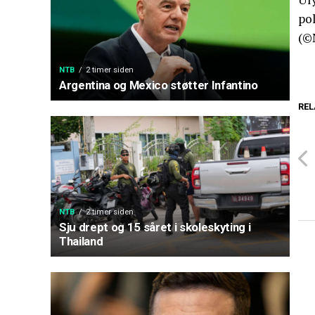
pol
(©
NTB
2 timer siden
Argentina og Mexico støtter Infantino
REL
NTB
2 timer siden
Sju drept og 15 såret i skoleskyting i
Thailand