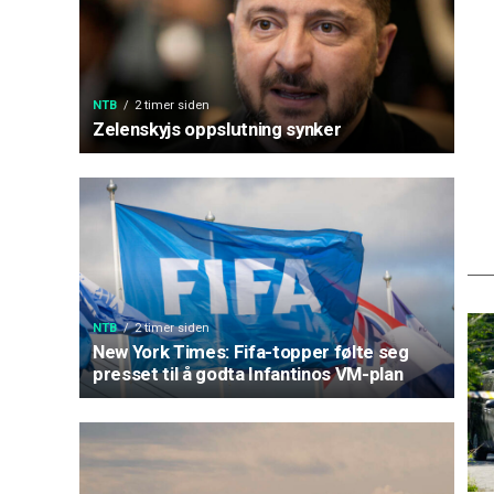
NTB
2 timer siden
Zelenskyjs oppslutning synker
NTB
2 timer siden
New York Times: Fifa-topper følte seg
presset til å godta Infantinos VM-plan