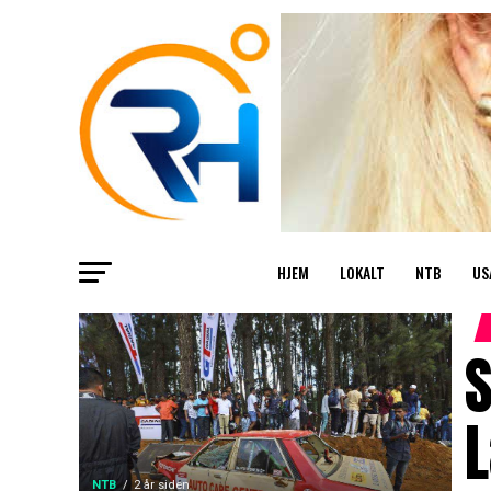
HJEM
LOKALT
NTB
US
S
NTB
2 år siden