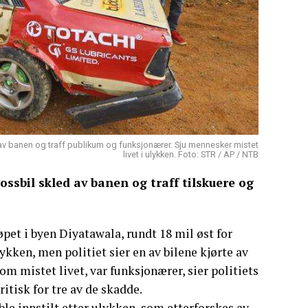
 av banen og traff publikum og funksjonærer. Sju mennesker mistet
livet i ulykken. Foto: STR / AP / NTB
ossbil skled av banen og traff tilskuere og
øpet i byen Diyatawala, rundt 18 mil øst for
kken, men politiet sier en av bilene kjørte av
om mistet livet, var funksjonærer, sier politiets
itisk for tre av de skadde.
ble innstilt etter ulykken, som etterforskes av