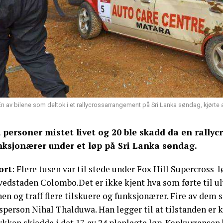
En av bilene som deltok i et rallycrossarrangement på Sri Lanka søndag, kjørte
u personer mistet livet og 20 ble skadd da en rallycr
nksjonærer under et løp på Sri Lanka søndag.
ort
: Flere tusen var til stede under Fox Hill Supercross-l
edstaden Colombo.Det er ikke kjent hva som førte til uly
en og traff flere tilskuere og funksjonærer. Fire av dem s
sperson Nihal Thalduwa. Han legger til at tilstanden er kr
kken skjedde i det 17. av 24 planlagte løp. Konkurransen 