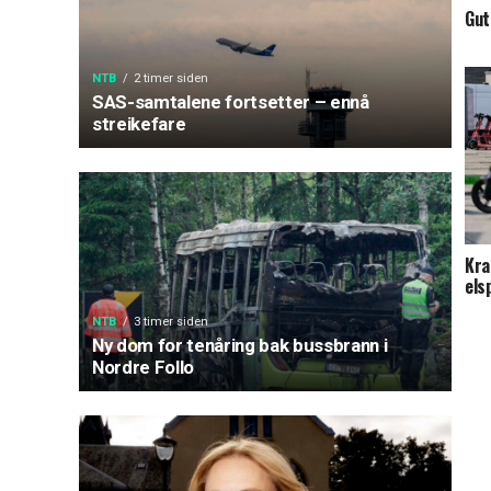
Gut
NTB
2 timer siden
SAS-samtalene fortsetter – ennå
streikefare
Kra
els
NTB
3 timer siden
Ny dom for tenåring bak bussbrann i
Nordre Follo