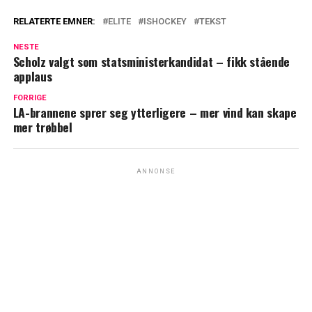
RELATERTE EMNER:
ELITE
ISHOCKEY
TEKST
NESTE
Scholz valgt som statsministerkandidat – fikk stående
applaus
FORRIGE
LA-brannene sprer seg ytterligere – mer vind kan skape
mer trøbbel
ANNONSE