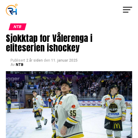
NTB
Sjokktap for Vålerenga i
eliteserien ishockey
Publisert
2 år siden
den
11. januar 2025
Av
NTB