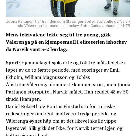
Joona Partanen, her fra tiden som Stavanger-spiller, storspilte da Narvik
slo Vålerenga i eliteserien ishockey. Foto: Carina Johansen / NTB
Mens tetrivalene lekte seg til tre poeng, gikk
Vålerenga på en kjempesmell i eliteserien ishockey
da Narvik vant 3-2 lørdag.
Sport
: Hjemmelaget sjokkerte og tok tre måls ledelse i
løpet av de to første periode, med scoringer av Emil
Ekholm, William Magnusson og Tobias
Åhström.Vålerenga dominerte kampen stort, men Joona
Partanen storspilte i Narvik-målet. Han reddet 48 av 50
skudd i kampen.
Daniel Rokseth og Pontus Finstad sto for to raske
reduseringer omtrent midtveis i tredje periode, og
Vålerenga øynet håp om at det likevel skulle vippe
lagets vei. Slik gikk det ikke, for Narvik tettet igjen og
halte seieren i land.