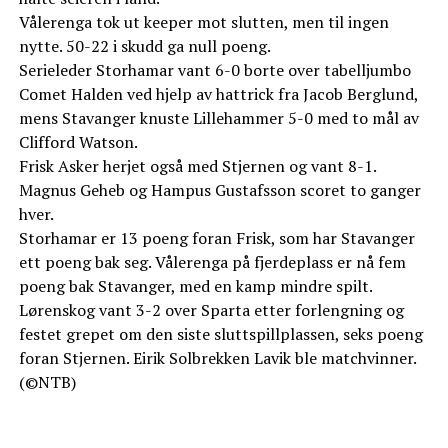
Vålerenga tok ut keeper mot slutten, men til ingen
nytte. 50-22 i skudd ga null poeng.
Serieleder Storhamar vant 6-0 borte over tabelljumbo
Comet Halden ved hjelp av hattrick fra Jacob Berglund,
mens Stavanger knuste Lillehammer 5-0 med to mål av
Clifford Watson.
Frisk Asker herjet også med Stjernen og vant 8-1.
Magnus Geheb og Hampus Gustafsson scoret to ganger
hver.
Storhamar er 13 poeng foran Frisk, som har Stavanger
ett poeng bak seg. Vålerenga på fjerdeplass er nå fem
poeng bak Stavanger, med en kamp mindre spilt.
Lørenskog vant 3-2 over Sparta etter forlengning og
festet grepet om den siste sluttspillplassen, seks poeng
foran Stjernen. Eirik Solbrekken Lavik ble matchvinner.
(©NTB)