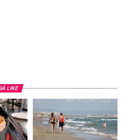
SÅ LIKE