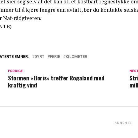
et sier seg selv at det kan bli et kostbart regnestykke o
mer til å kjøre lengre enn avtalt, bør du kontakte selska
r Naf-rådgiveren.
NTB)
ATERTE EMNER:
DYRT
FERIE
KILOMETER
FORRIGE
NES
Stormen «Floris» treffer Rogaland med
Str
kraftig vind
mil
ANNONSE