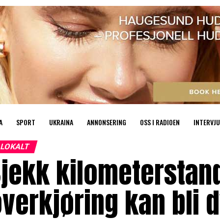
A
SPORT
UKRAINA
ANNONSERING
OSS I RADIOEN
INTERVJU
LOKALT
jekk kilometerstand
verkjøring kan bli d