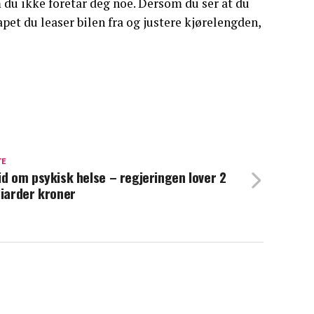
m du ikke foretar deg noe. Dersom du ser at du
pet du leaser bilen fra og justere kjørelengden,
TE
id om psykisk helse – regjeringen lover 2
liarder kroner