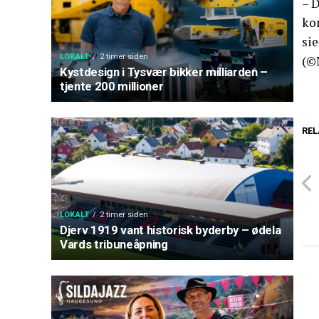
– D
kom
sie
LOKALT
2 timer siden
(©
Kystdesign i Tysvær bikker milliarden –
tjente 200 millioner
REL
LOKALT
2 timer siden
Djerv 1919 vant historisk byderby – ødela
Vards tribuneåpning