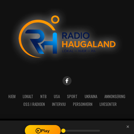
HJEM
LOKALT
NTB
USA
SPORT
UKRAINA
ANNONSERING
OSS I RADIOEN
INTERVJU
PERSONVERN
LIVESENTER
×
Copyright © 2026 A-Media AS | Radio Haugaland - Haraldsgata 114,
Play
5527 Haugesund - Mail: post@radioh.no - Telefon: 52717273