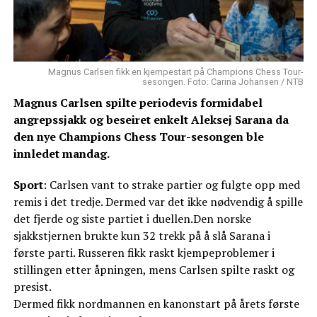
Magnus Carlsen fikk en kjempestart på Champions Chess Tour-
sesongen. Foto: Carina Johansen / NTB
Magnus Carlsen spilte periodevis formidabel
angrepssjakk og beseiret enkelt Aleksej Sarana da
den nye Champions Chess Tour-sesongen ble
innledet mandag.
Sport
: Carlsen vant to strake partier og fulgte opp med
remis i det tredje. Dermed var det ikke nødvendig å spille
det fjerde og siste partiet i duellen.Den norske
sjakkstjernen brukte kun 32 trekk på å slå Sarana i
første parti. Russeren fikk raskt kjempeproblemer i
stillingen etter åpningen, mens Carlsen spilte raskt og
presist.
Dermed fikk nordmannen en kanonstart på årets første