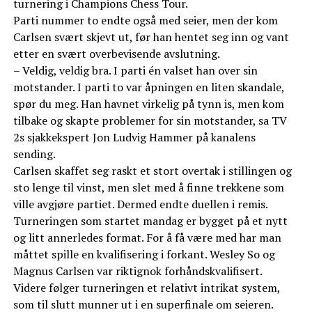
turnering i Champions Chess Tour.
Parti nummer to endte også med seier, men der kom
Carlsen svært skjevt ut, før han hentet seg inn og vant
etter en svært overbevisende avslutning.
– Veldig, veldig bra. I parti én valset han over sin
motstander. I parti to var åpningen en liten skandale,
spør du meg. Han havnet virkelig på tynn is, men kom
tilbake og skapte problemer for sin motstander, sa TV
2s sjakkekspert Jon Ludvig Hammer på kanalens
sending.
Carlsen skaffet seg raskt et stort overtak i stillingen og
sto lenge til vinst, men slet med å finne trekkene som
ville avgjøre partiet. Dermed endte duellen i remis.
Turneringen som startet mandag er bygget på et nytt
og litt annerledes format. For å få være med har man
måttet spille en kvalifisering i forkant. Wesley So og
Magnus Carlsen var riktignok forhåndskvalifisert.
Videre følger turneringen et relativt intrikat system,
som til slutt munner ut i en superfinale om seieren.