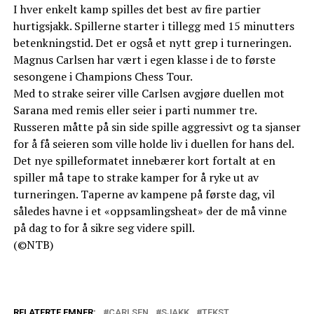
I hver enkelt kamp spilles det best av fire partier
hurtigsjakk. Spillerne starter i tillegg med 15 minutters
betenkningstid. Det er også et nytt grep i turneringen.
Magnus Carlsen har vært i egen klasse i de to første
sesongene i Champions Chess Tour.
Med to strake seirer ville Carlsen avgjøre duellen mot
Sarana med remis eller seier i parti nummer tre.
Russeren måtte på sin side spille aggressivt og ta sjanser
for å få seieren som ville holde liv i duellen for hans del.
Det nye spilleformatet innebærer kort fortalt at en
spiller må tape to strake kamper for å ryke ut av
turneringen. Taperne av kampene på første dag, vil
således havne i et «oppsamlingsheat» der de må vinne
på dag to for å sikre seg videre spill.
(©NTB)
RELATERTE EMNER:
CARLSEN
SJAKK
TEKST