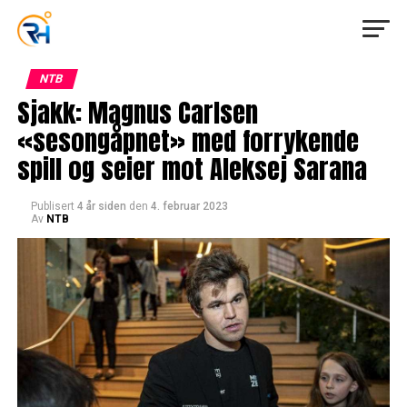
NTB
Sjakk: Magnus Carlsen
«sesongåpnet» med forrykende
spill og seier mot Aleksej Sarana
Publisert
4 år siden
den
4. februar 2023
Av
NTB