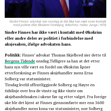
Sindre Finnes' advokat sier onsdag at det ikke han vært noen kontakt
med politiet eller Økokrim foreløpig. Arkivfoto: Heiko Junge / NTB
Sindre Finnes har ikke vært i kontakt med Økokrim
eller andre deler av politiet i forbindelse med
aksjesaken, ifølge advokaten hans.
Politikk
: Finnes’ advokat Thomas Skjelbred sier dette til
Bergens Tidende
onsdag.Tidligere sa han at det etter
hans syn ville vært en fordel om Økokrim åpner
etterforskning av Finnes aksjehandler mens Erna
Solberg var statsminister.
Tirsdag kveld offentliggjorde Solberg og Høyre en
tidslinje over hva de visste og ikke visste om
aksjehandelssaken i ukene før og etter valget. Fra forrige
uke ble det kjent at Finnes gjennomførte mer enn 3600
aksjehandler mens kona var statsminister, noe Solberg