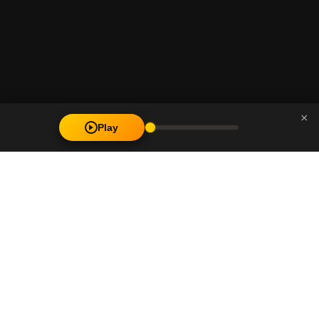
×
Play