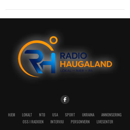
HJEM
LOKALT
NTB
USA
SPORT
UKRAINA
ANNONSERING
OSS I RADIOEN
INTERVJU
PERSONVERN
LIVESENTER