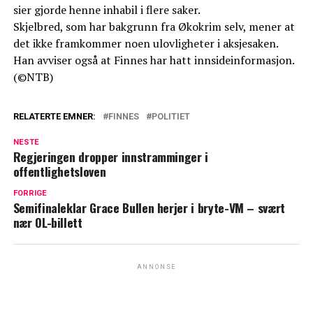
sier gjorde henne inhabil i flere saker.
Skjelbred, som har bakgrunn fra Økokrim selv, mener at
det ikke framkommer noen ulovligheter i aksjesaken.
Han avviser også at Finnes har hatt innsideinformasjon.
(©NTB)
RELATERTE EMNER:
FINNES
POLITIET
NESTE
Regjeringen dropper innstramminger i
offentlighetsloven
FORRIGE
Semifinaleklar Grace Bullen herjer i bryte-VM – svært
nær OL-billett
ANNONSE