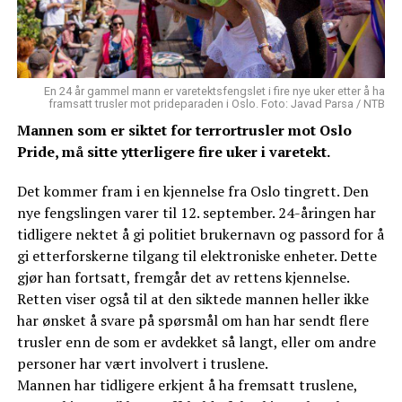
En 24 år gammel mann er varetektsfengslet i fire nye uker etter å ha
framsatt trusler mot prideparaden i Oslo. Foto: Javad Parsa / NTB
Mannen som er siktet for terrortrusler mot Oslo
Pride, må sitte ytterligere fire uker i varetekt.
Det kommer fram i en kjennelse fra Oslo tingrett. Den
nye fengslingen varer til 12. september. 24-åringen har
tidligere nektet å gi politiet brukernavn og passord for å
gi etterforskerne tilgang til elektroniske enheter. Dette
gjør han fortsatt, fremgår det av rettens kjennelse.
Retten viser også til at den siktede mannen heller ikke
har ønsket å svare på spørsmål om han har sendt flere
trusler enn de som er avdekket så langt, eller om andre
personer har vært involvert i truslene.
Mannen har tidligere erkjent å ha fremsatt truslene,