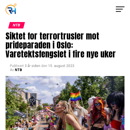
NTB
Siktet for terrortrusler mot
prideparaden i Oslo:
Varetektsfengslet i fire nye uker
Publisert
3 år siden
den
15. august 2023
Av
NTB