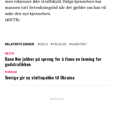
men erkjenner ikke straffskyld. Ifølge kjennelsen har
mannen tatt betenkningstid når det gjelder om han vil
anke den nye kjennelsen.
(©NTB)
RELATERTE EMNER:
OSLO
TRUSLER
VARETEKT
NESTE
Bane Nor jobber på spreng for å finne en løsning for
godstrafikken
FORRIGE
Sverige gir ny støttepakke til Ukraina
ANNONSE