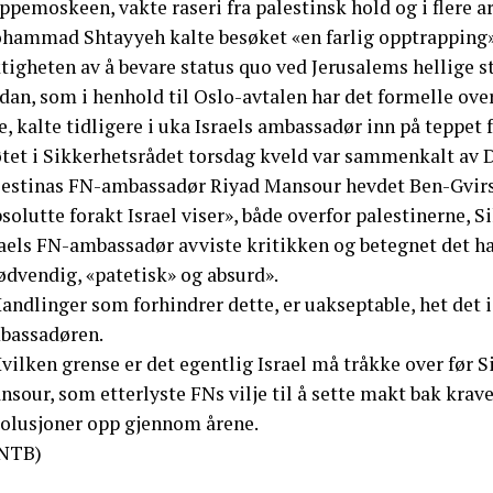
ppemoskeen, vakte raseri fra palestinsk hold og i flere a
hammad Shtayyeh kalte besøket «en farlig opptrapping»,
tigheten av å bevare status quo ved Jerusalems hellige s
dan, som i henhold til Oslo-avtalen har det formelle ove
e, kalte tidligere i uka Israels ambassadør inn på teppet 
tet i Sikkerhetsrådet torsdag kveld var sammenkalt av D
lestinas FN-ambassadør Riyad Mansour hevdet Ben-Gvirs 
solutte forakt Israel viser», både overfor palestinerne,
raels FN-ambassadør avviste kritikken og betegnet det h
ødvendig, «patetisk» og absurd».
andlinger som forhindrer dette, er uakseptable, het det 
bassadøren.
vilken grense er det egentlig Israel må tråkke over før S
sour, som etterlyste FNs vilje til å sette makt bak kraven
solusjoner opp gjennom årene.
NTB)