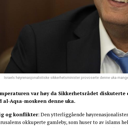
Israels høyrenasjonalistiske sikkerhetsminister provoserte denne uka mang
mperaturen var høy da Sikkerhetsrådet diskuterte 
d al-Aqsa-moskeen denne uka.
ig og konflikter
: Den ytterliggående høyrenasjonaliste
Jerusalems okkuperte gamleby, som huser to av islams he