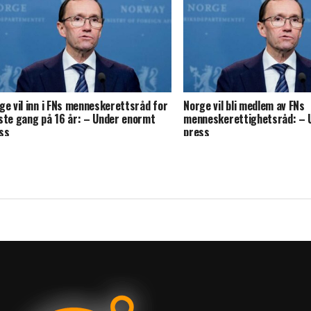
ge vil inn i FNs menneskerettsråd for
Norge vil bli medlem av FNs
ste gang på 16 år: – Under enormt
menneskerettighetsråd: – 
ss
press