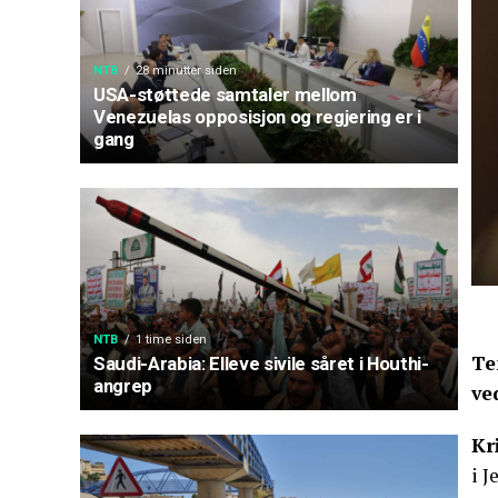
NTB
28 minutter siden
USA-støttede samtaler mellom
Venezuelas opposisjon og regjering er i
gang
NTB
1 time siden
Te
Saudi-Arabia: Elleve sivile såret i Houthi-
angrep
ve
Kr
i 