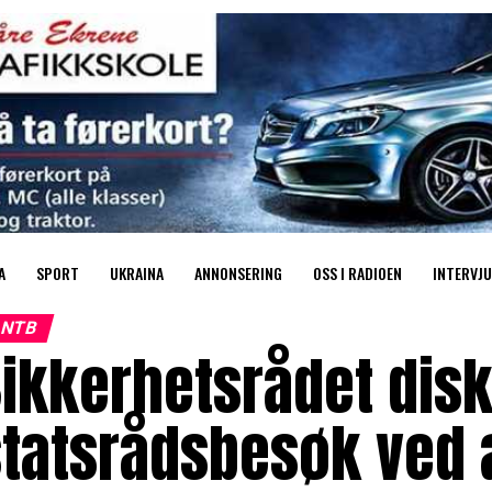
A
SPORT
UKRAINA
ANNONSERING
OSS I RADIOEN
INTERVJU
NTB
ikkerhetsrådet disk
tatsrådsbesøk ved 