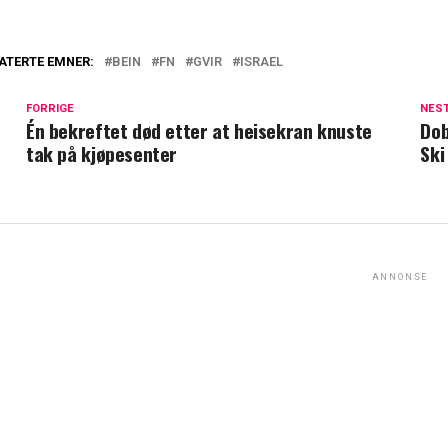
ATERTE EMNER:
BEIN
FN
GVIR
ISRAEL
FORRIGE
NES
Én bekreftet død etter at heisekran knuste
Dob
tak på kjøpesenter
Ski
ANNONSE