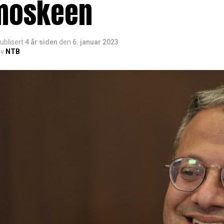
moskeen
ublisert
4 år siden
den
6. januar 2023
v
NTB