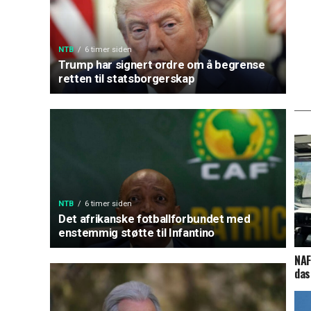
NTB
6 timer siden
Trump har signert ordre om å begrense
retten til statsborgerskap
NTB
6 timer siden
Det afrikanske fotballforbundet med
enstemmig støtte til Infantino
NAF
das