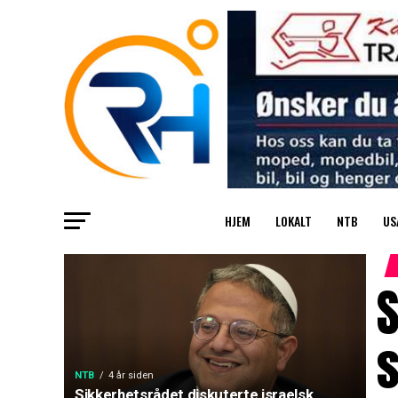
HJEM
LOKALT
NTB
US
S
s
NTB
4 år siden
Sikkerhetsrådet diskuterte israelsk