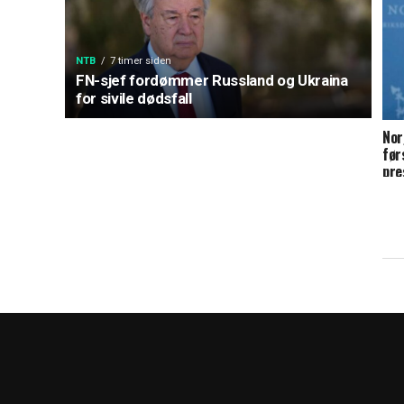
NTB
7 timer siden
FN-sjef fordømmer Russland og Ukraina
for sivile dødsfall
Nor
før
pre