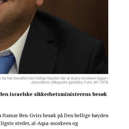
e da han besøkte Den hellige høyden der al-Aqsa-moskeen ligger i
Jerusalems okkuperte gamleby. Foto: AP / NTB
den israelske sikkerhetsministerens besøk
n Itamar Ben-Gvirs besøk på Den hellige høyden
lligste steder, al-Aqsa-moskeen og