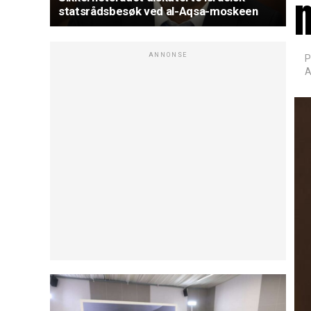
statsrådsbesøk ved al-Aqsa-moskeen
ANNONSE
P
A