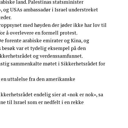
rabiske land. Palestinas statsminister
 og USAs ambassadør i Israel understreket
teder.
roppsynet med høyden der jøder ikke har lov til
for å overlevere en formell protest.
e forente arabiske emirater og Kina, og
besøk var et tydelig eksempel på den
 Sikkerhetsrådet og verdenssamfunnet.
astig sammenkalte møtet i Sikkerhetsrådet for
i en uttalelse fra den amerikanske
ikkerhetsrådet endelig sier at «nok er nok», sa
e til Israel som er nedfelt i en rekke