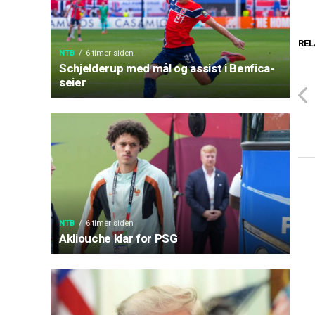
REL
NTB
6 timer siden
Schjelderup med mål og assist i Benfica-
seier
NTB
6 timer siden
Akliouche klar for PSG