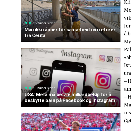
Kli
Mo
vik
NTB
2 timer siden
Jor
Marokko åpner for samarbeid om returer
å b
fra Ceuta
Mø
Pa
«ab
Is
un
– H
am
NTB
3 timer siden
USA: Meta må betale milliardbeløp for å
– H
beskytte barn på Facebook og Instagram
Man
re
(©