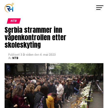
NTB
Serbia strammer inn
våpenkontrollen etter
skoleskyting
Publisert
3 år siden
den
4. mai 2023
Av
NTB