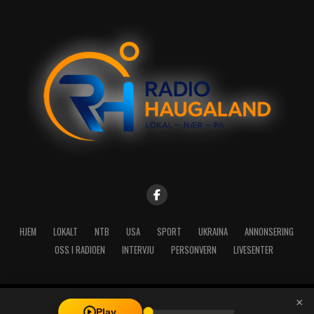
HJEM
LOKALT
NTB
USA
SPORT
UKRAINA
ANNONSERING
OSS I RADIOEN
INTERVJU
PERSONVERN
LIVESENTER
×
Copyright © 2026 A-Media AS | Radio Haugaland - Haraldsgata 114,
Play