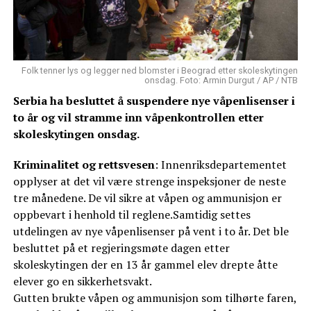
Folk tenner lys og legger ned blomster i Beograd etter skoleskytingen
onsdag. Foto: Armin Durgut / AP / NTB
Serbia ha besluttet å suspendere nye våpenlisenser i
to år og vil stramme inn våpenkontrollen etter
skoleskytingen onsdag.
Kriminalitet og rettsvesen
: Innenriksdepartementet
opplyser at det vil være strenge inspeksjoner de neste
tre månedene. De vil sikre at våpen og ammunisjon er
oppbevart i henhold til reglene.Samtidig settes
utdelingen av nye våpenlisenser på vent i to år. Det ble
besluttet på et regjeringsmøte dagen etter
skoleskytingen der en 13 år gammel elev drepte åtte
elever go en sikkerhetsvakt.
Gutten brukte våpen og ammunisjon som tilhørte faren,