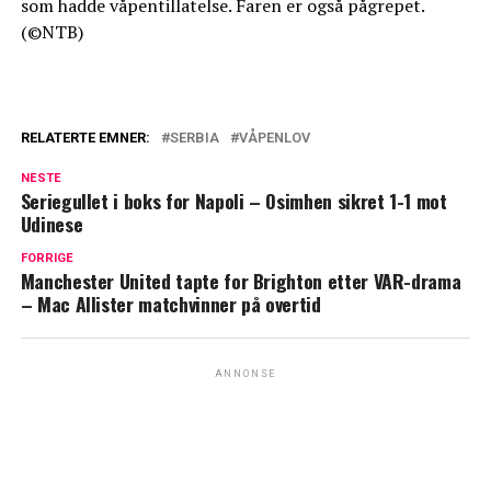
som hadde våpentillatelse. Faren er også pågrepet.
(©NTB)
RELATERTE EMNER:
SERBIA
VÅPENLOV
NESTE
Seriegullet i boks for Napoli – Osimhen sikret 1-1 mot
Udinese
FORRIGE
Manchester United tapte for Brighton etter VAR-drama
– Mac Allister matchvinner på overtid
ANNONSE