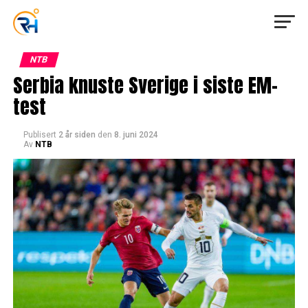
NTB
Serbia knuste Sverige i siste EM-
test
Publisert
2 år siden
den
8. juni 2024
Av
NTB