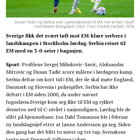
Dusan Tadic og Serbia vant i generalprøven til EM. Her er han i duell
med Martin Ødegaard i 2022. Foto: Fredrik Varfjell / NTB
Sverige fikk det svært tøft mot EM-klare serbere i
landskampen i Stockholm lørdag. Serbia reiser til
EM med en 3-0-seier i bagasjen.
Sport
: Profilene Sergej Milinkovic-Savic, Aleksandar
Mitrovic og Dusan Tadic score målene i lørdagens kamp.
Serbia deltar om kort tid i EM, der de skal møte England,
Danmark og Slovenia i puljespillet. Serbia har ikke
deltatt i EM siden 2000, da under navnet
Jugoslavia.Sverige kom seg ikke til EM og rykket
dessuten ned til C-nivået i nasjonsligaen. Lørdag ble de
slått på hjemmebane. Jon Dahl Tomasson ble i februar
ny landslagssjef etter at Janne Andersson ga seg. Siden
den gang har det blitt to seirer og tre tap. Svenskene
tapte mot Danmark tidligere i uken.