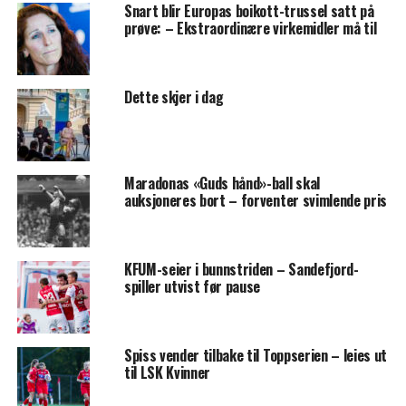
Snart blir Europas boikott-trussel satt på
prøve: – Ekstraordinære virkemidler må til
Dette skjer i dag
Maradonas «Guds hånd»-ball skal
auksjoneres bort – forventer svimlende pris
KFUM-seier i bunnstriden – Sandefjord-
spiller utvist før pause
Spiss vender tilbake til Toppserien – leies ut
til LSK Kvinner