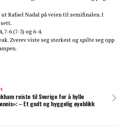
 ut Rafael Nadal på veien til semifinalen. I
sett.
 7-6 (7-5) og 6-4.
ak. Zverev viste seg sterkest og spilte seg opp
kampen.
TE
kham reiste til Sverige for å hylle
ennis»: – Et godt og hyggelig øyeblikk