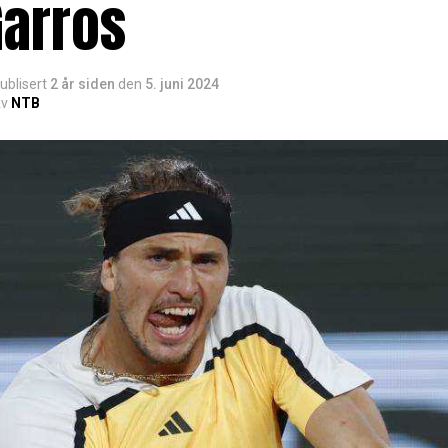
Garros
ublisert
2 år siden
den
5. juni 2024
v
NTB