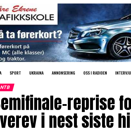
A
SPORT
UKRAINA
ANNONSERING
OSS I RADIOEN
INTERVJU
NTB
emifinale-reprise f
verev i nest siste h