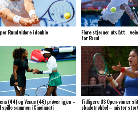
per Ruud videre i double
Flere stjerner utslått – vei
for Ruud
ena (44) og Venus (46) prøver igjen –
Tidligere US Open-vinner sl
l spille sammen i Cincinnati
skadetrøbbel – mister stor