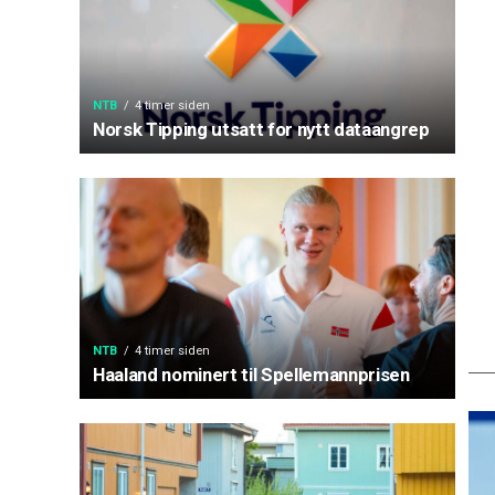
NTB
4 timer siden
Norsk Tipping utsatt for nytt dataangrep
NTB
4 timer siden
Haaland nominert til Spellemannprisen