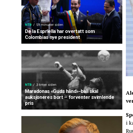
NTB
59 minutter siden
De la Espriella har overtatt som
Colombias nye president
NTB
3 timer siden
Maradonas «Guds hånd»-ball skal
Al
auksjoneres bort – forventer svimlende
ve
pris
Sp
i 
Ru