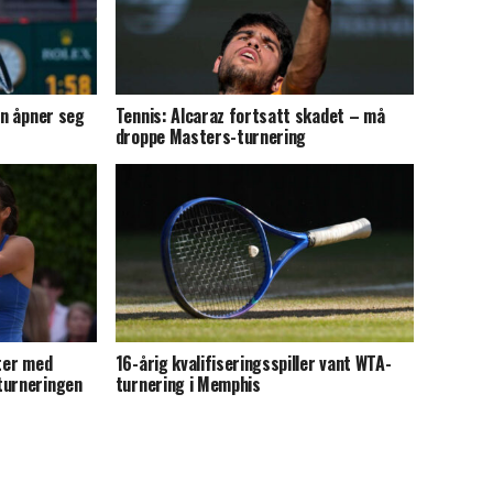
en åpner seg
Tennis: Alcaraz fortsatt skadet – må
droppe Masters-turnering
iter med
16-årig kvalifiseringsspiller vant WTA-
turneringen
turnering i Memphis