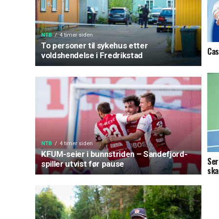
NTB
4 timer siden
To personer til sykehus etter
Cas
voldshendelse i Fredrikstad
NTB
4 timer siden
KFUM-seier i bunnstriden – Sandefjord-
Ser
spiller utvist før pause
ska