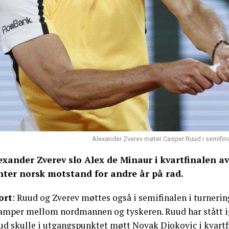
Alexander Zverev møter Casper Ruud i semifina
exander Zverev slo Alex de Minaur i kvartfinalen a
nter norsk motstand for andre år på rad.
ort
: Ruud og Zverev møttes også i semifinalen i turneringe
kamper mellom nordmannen og tyskeren. Ruud har stått ig
ud skulle i utgangspunktet møtt Novak Djokovic i kvartf