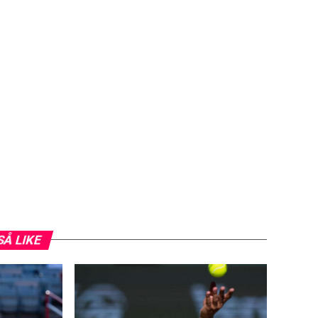
SÅ LIKE