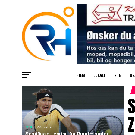
HJEM
LOKALT
NTB
US
S
Z
NTB
2 år siden
Semifinale-reprise for Ruud – møter