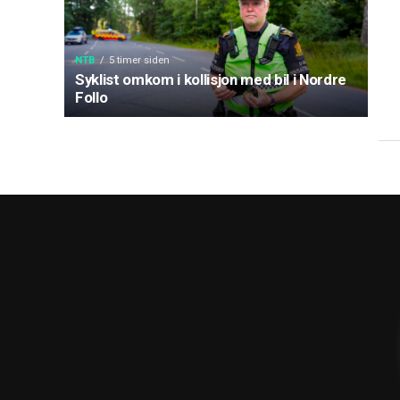
NTB
5 timer siden
Syklist omkom i kollisjon med bil i Nordre
Follo