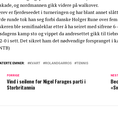
 skade, og nordmannen gikk videre på walkover.
rev er fjerdeseedet i turneringen og har blant annet slått
rde runde tok han seg forbi danske Holger Rune over fem 
keren ble semifinaleklar etter å ha seiret med sifrene 6-4,
dagens kamp sto og vippet da andresettet gikk til tiebre
 2-0 i sett. Det sikret ham det nødvendige forspranget i 
NTB)
ATERTE EMNER:
KVART
ROLANDGARROS
TENNIS
FORRIGE
NES
Vind i seilene for Nigel Farages parti i
Bec
Storbritannia
«Sv