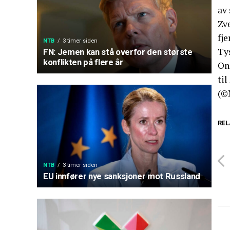
av
Zve
fje
NTB
3 timer siden
Tys
FN: Jemen kan stå overfor den største
konflikten på flere år
Ons
til
(©
REL
NTB
3 timer siden
EU innfører nye sanksjoner mot Russland