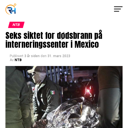
NTB
Seks siktet for dødsbrann på
interneringssenter i Mexico
Publisert
3 år siden
den
31. mars 2023
Av
NTB