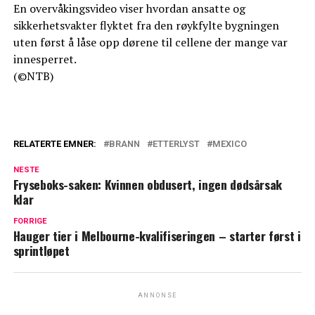
En overvåkingsvideo viser hvordan ansatte og
sikkerhetsvakter flyktet fra den røykfylte bygningen
uten først å låse opp dørene til cellene der mange var
innesperret.
(©NTB)
RELATERTE EMNER:
BRANN
ETTERLYST
MEXICO
NESTE
Fryseboks-saken: Kvinnen obdusert, ingen dødsårsak
klar
FORRIGE
Hauger tier i Melbourne-kvalifiseringen – starter først i
sprintløpet
ANNONSE