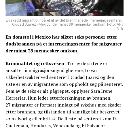
En skadd migrant blir båret ut av det brannherjede interneringssenteret i
Ciudad Juarez i Mexico, der minst 39 mennesker omkom. Foto: AP /
NTB
En domstol i Mexico har siktet seks personer etter
dødsbrannen på et interneringssenter for migranter
der minst 39 mennesker omkom.
Kriminalitet og rettsvesen
: Tre av de siktede er
ansatte i immigrasjonsmyndighetene, to var
sikkerhetsvakter ved senteret i Ciudad Juarez og den
siste er en av migrantene som oppholdt seg på senteret.
Fem av de seks er alt pågrepet, opplyser Sara Irene
Herrerías. Hun leder etterforskningen av brannen.
27 migranter er fortsatt innlagt på sykehus med skader
etter brannen, og tilstanden til samtlige blir beskrevet
som alvorlig eller kritisk. De fleste på senteret kom fra
Guatemala, Honduras, Venezuela og El Salvador.