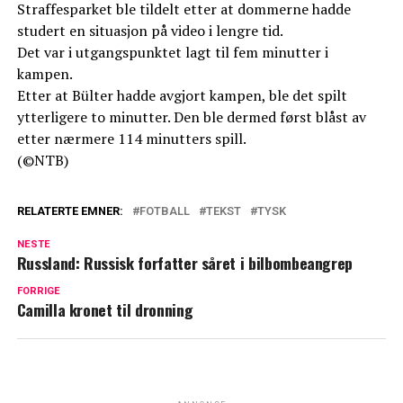
Straffesparket ble tildelt etter at dommerne hadde
studert en situasjon på video i lengre tid.
Det var i utgangspunktet lagt til fem minutter i
kampen.
Etter at Bülter hadde avgjort kampen, ble det spilt
ytterligere to minutter. Den ble dermed først blåst av
etter nærmere 114 minutters spill.
(©NTB)
RELATERTE EMNER:
FOTBALL
TEKST
TYSK
NESTE
Russland: Russisk forfatter såret i bilbombeangrep
FORRIGE
Camilla kronet til dronning