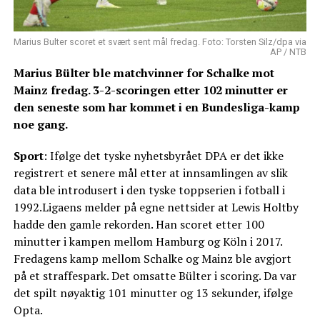
Marius Bulter scoret et svært sent mål fredag. Foto: Torsten Silz/dpa via
AP / NTB
Marius Bülter ble matchvinner for Schalke mot
Mainz fredag. 3-2-scoringen etter 102 minutter er
den seneste som har kommet i en Bundesliga-kamp
noe gang.
Sport
: Ifølge det tyske nyhetsbyrået DPA er det ikke
registrert et senere mål etter at innsamlingen av slik
data ble introdusert i den tyske toppserien i fotball i
1992.Ligaens melder på egne nettsider at Lewis Holtby
hadde den gamle rekorden. Han scoret etter 100
minutter i kampen mellom Hamburg og Köln i 2017.
Fredagens kamp mellom Schalke og Mainz ble avgjort
på et straffespark. Det omsatte Bülter i scoring. Da var
det spilt nøyaktig 101 minutter og 13 sekunder, ifølge
Opta.