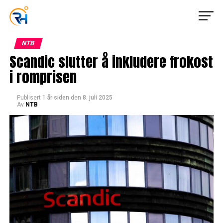
NTB
Scandic slutter å inkludere frokost
i romprisen
Publisert
1 år siden
den
8. juli 2025
Av
NTB