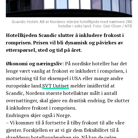
Scandic Hotels AB er Nordens største hotellkjede med nærmere 280
hoteller i seks land. Foto: Geir Olsen / NTB
Hotellkjeden Scandic slutter å inkludere frokost i
romprisen. Prisen vil bli dynamisk og påvirkes av
etterspørsel, sted og tid på året.
Økonomi og næringsliv
: På nordiske hoteller har det
lenge vært vanlig at frokost er inkludert i romprisen, i
motsetning til for eksempel i USA eller mange andre
europeiske land.
SVT Uutiset
melder imidlertid at
Scandic, Nordens største hotellaktør målt i antall
overnattinger, skal gjøre en drastisk endring. De slutter
å inkludere frokost i romprisen.
Endringen skjer også i Norge.
– Vi kommer til å fortsette å tilby frokost til alle våre
gjester. Forskjellen er at vi gir dem fleksibilitet til å
skreddersy hotellopplevelsen sin. Nå kan de velge