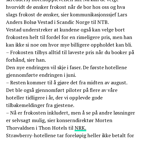
hvorvidt de ønsker frokost når de bor hos oss og hva
slags frokost de ønsker, sier kommunikasjonssjef Lars
Anders Bolsø Vestad i Scandic Norge til NTB.
Vestad understreker at kundene også kan velge bort
frokosten helt til fordel for en rimeligere pris, men han
kan ikke si noe om hvor mye billigere oppholdet kan bli.
– Frokosten tilbys alltid til laveste pris når du booker på
forhånd, sier han.
Den nye endringen vil skje i faser. De første hotellene
gjennomførte endringen i juni.
– Resten kommer til å gjøre det fra midten av august.
Det ble også gjennomført piloter på flere av våre
hoteller tidligere i år, der vi opplevde gode
tilbakemeldinger fra gjestene.
– Nå er frokosten inkludert, men å se på andre løsninger
er selvsagt mulig, sier konserndirektør Morten
Thorvaldsen i Thon Hotels til
NRK.
Strawberry-hotellene tar foreløpig heller ikke betalt for