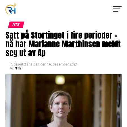
NTB
Satt på Stortinget i fire perioder –
nå har Marianne Marthinsen meldt
seg ut av Ap
Publisert
2 år siden
den
16. desember 2024
Av
NTB