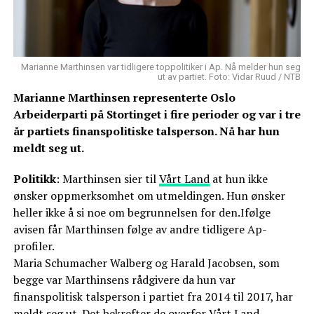
Marianne Marthinsen var tidligere toppolitiker i Ap. Nå melder hun seg
ut av partiet. Foto: Vidar Ruud / NTB
Marianne Marthinsen representerte Oslo
Arbeiderparti på Stortinget i fire perioder og var i tre
år partiets finanspolitiske talsperson. Nå har hun
meldt seg ut.
Politikk
: Marthinsen sier til
Vårt Land
at hun ikke
ønsker oppmerksomhet om utmeldingen. Hun ønsker
heller ikke å si noe om begrunnelsen for den.Ifølge
avisen får Marthinsen følge av andre tidligere Ap-
profiler.
Maria Schumacher Walberg og Harald Jacobsen, som
begge var Marthinsens rådgivere da hun var
finanspolitisk talsperson i partiet fra 2014 til 2017, har
meldt seg ut. Det bekrefter de overfor Vårt Land.