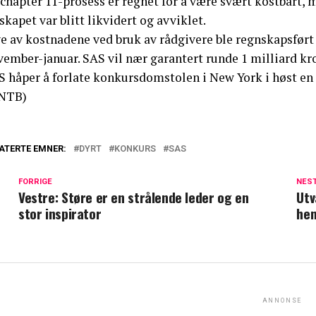
chapter 11-prosess er regnet for å være svært kostbart, 
skapet var blitt likvidert og avviklet.
e av kostnadene ved bruk av rådgivere ble regnskapsført 
ember-januar. SAS vil nær garantert runde 1 milliard kro
S håper å forlate konkursdomstolen i New York i høst en
NTB)
ATERTE EMNER:
DYRT
KONKURS
SAS
FORRIGE
NES
Vestre: Støre er en strålende leder og en
Utv
stor inspirator
hen
ANNONSE