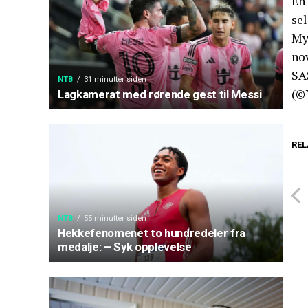
En 
sel
My
nov
SA
NTB
31 minutter siden
(©
Lagkamerat med rørende gest til Messi
REL
NTB
55 minutter siden
Hekkefenomenet to hundredeler fra
medalje: – Syk opplevelse