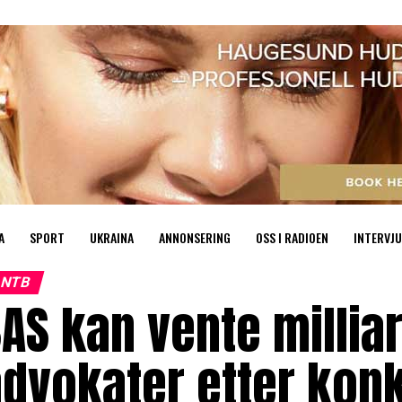
A
SPORT
UKRAINA
ANNONSERING
OSS I RADIOEN
INTERVJU
NTB
AS kan vente milliar
advokater etter kon