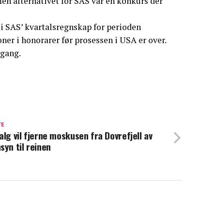
men alternativet for SAS var en konkurs der
i SAS’ kvartalsregnskap for perioden
ner i honorarer før prosessen i USA er over.
 gang.
TE
alg vil fjerne moskusen fra Dovrefjell av
syn til reinen