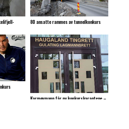
lifjell-
80 ansatte rammes av tunnelkonkurs
onkurs
Karmøymann får ny konkurskarantene –
politiet kobles inn