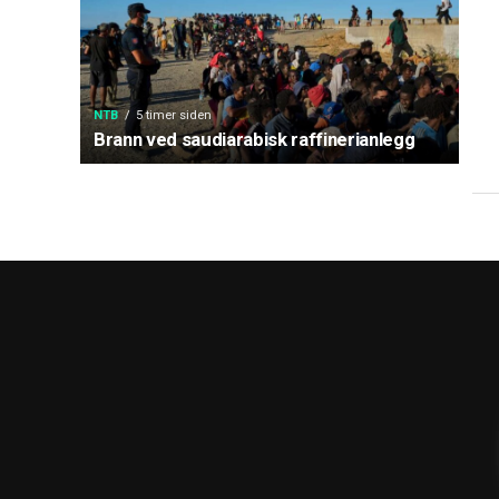
NTB
5 timer siden
Brann ved saudiarabisk raffinerianlegg