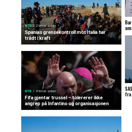
Bar
NTB
2 timer siden
ans
Spanias grensekontroll mot Italia har
trådt i kraft
SAS
NTB
4 timer siden
fra
Fifa gjentar trussel – tolererer ikke
angrep på Infantino og organisasjonen