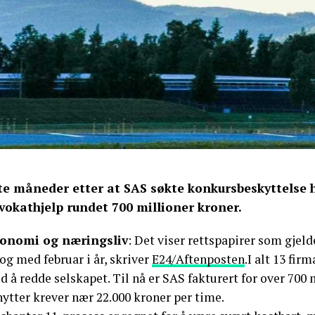
te måneder etter at SAS søkte konkursbeskyttelse 
vokathjelp rundet 700 millioner kroner.
onomi og næringsliv
: Det viser rettspapirer som gjeld
 og med februar i år, skriver
E24/Aftenposten
.I alt 13 fir
 å redde selskapet. Til nå er SAS fakturert for over 700
ytter krever nær 22.000 kroner per time.