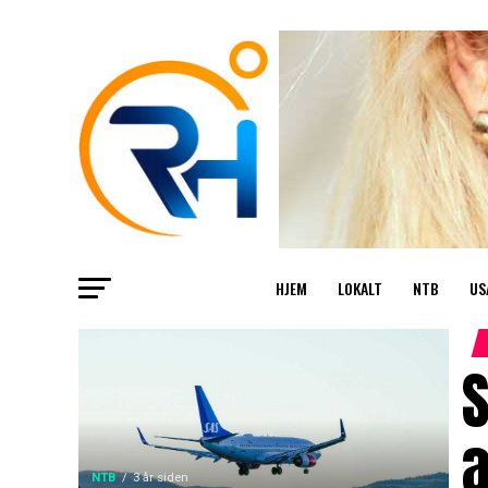
HJEM
LOKALT
NTB
US
S
NTB
3 år siden