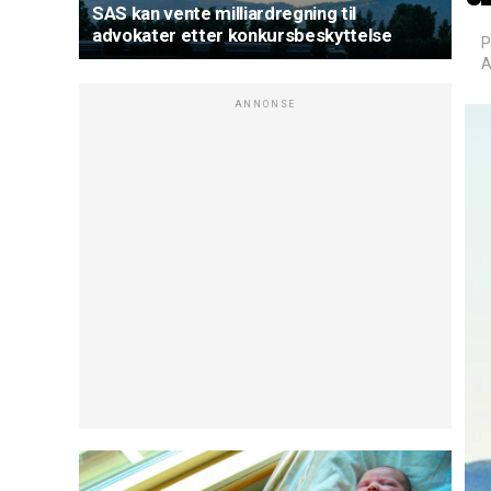
SAS kan vente milliardregning til
advokater etter konkursbeskyttelse
P
A
ANNONSE