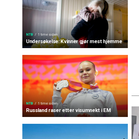
NTB
1 time siden
Undersøkelse: Kvinner gjør mest hjemme
NTB
1 time siden
Russland raser etter visumnekt i EM