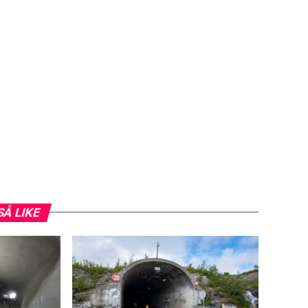
SÅ LIKE