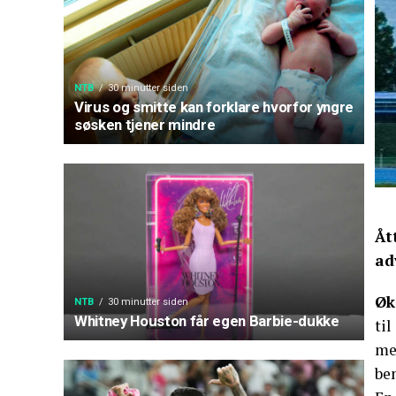
NTB
30 minutter siden
Virus og smitte kan forklare hvorfor yngre
søsken tjener mindre
Åt
ad
Øk
NTB
30 minutter siden
Whitney Houston får egen Barbie-dukke
til
med
ben