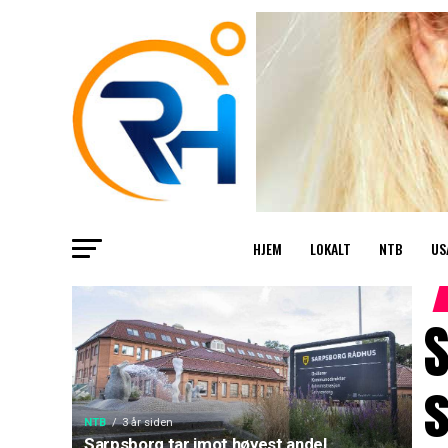
HJEM
LOKALT
NTB
US
S
NTB
3 år siden
Sarpsborg tar imot høyest andel