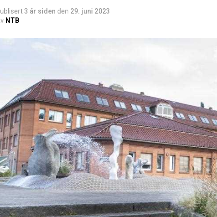
ublisert
3 år siden
den
29. juni 2023
v
NTB