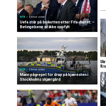
NTB
2 timer siden
Uefa står på boikotten etter Fifa-møtet: –
Betingelsene er ikke oppfylt
Ukr
Kra
NTB
2 timer siden
Mann pågrepet for drap på kjæresten i
Stockholms skjærgård