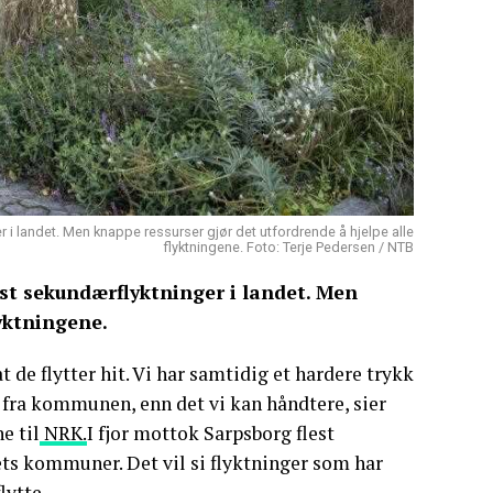
i landet. Men knappe ressurser gjør det utfordrende å hjelpe alle
flyktningene. Foto: Terje Pedersen / NTB
st sekundærflyktninger i landet. Men
lyktningene.
t de flytter hit. Vi har samtidig et hardere trykk
p fra kommunen, enn det vi kan håndtere, sier
e til
NRK.
I fjor mottok Sarpsborg flest
ets kommuner. Det vil si flyktninger som har
lytte.