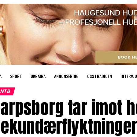
A
SPORT
UKRAINA
ANNONSERING
OSS I RADIOEN
INTERVJU
NTB
arpsborg tar imot h
sekundærflyktninge