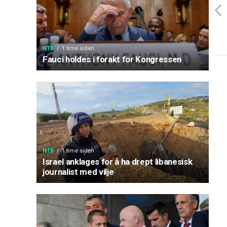
NTB
1 time siden
Fauci holdes i forakt for Kongressen
NTB
1 time siden
Israel anklages for å ha drept libanesisk
journalist med vilje