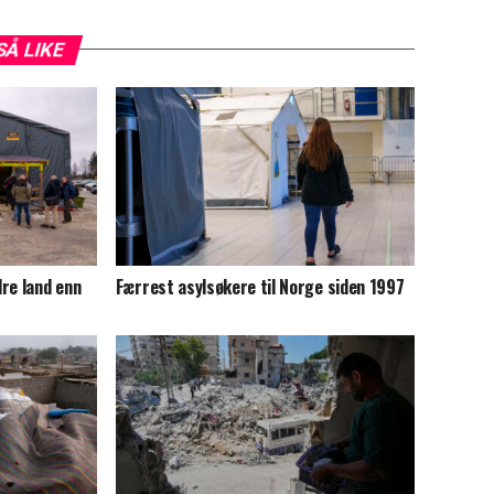
SÅ LIKE
re land enn
Færrest asylsøkere til Norge siden 1997