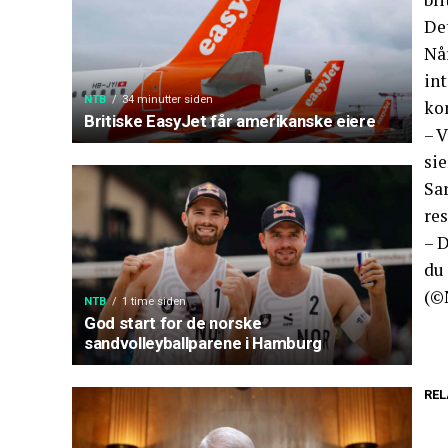
De
Nå
int
NTB
34 minutter siden
ko
Britiske EasyJet får amerikanske eiere
– V
sie
Sa
re
– D
du 
(©
NTB
1 time siden
God start for de norske
sandvolleyballparene i Hamburg
REL