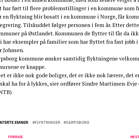
t har ført til flere problemstillinger i en kommune som 
r en flyktning blir bosatt i en kommune i Norge, får k
egrering. Tilskuddet følger personen i fem år. Etter dette
mmuner på Østlandet. Kommunen de flytter til får da ikk
i har eksempler på familier som har flyttet fra fast jobb 
r Johnsen.
rpsborg kommune ønsker samtidig flyktningene velkommen
ssursene er knappe.
et er ikke nok gode boliger, det er ikke nok lærere, det e
skal ha for å lykkes, sier ordfører Sindre Martinsen-Evje 
NTB)
ATERTE EMNER:
FLYKTNINGER
SARPSBORG
FORRIGE
NES