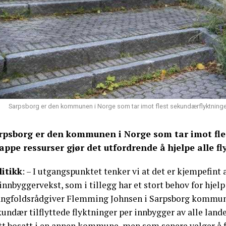
Sarpsborg er den kommunen i Norge som tar imot flest sekundærflyktninger 
rpsborg er den kommunen i Norge som tar imot fle
appe ressurser gjør det utfordrende å hjelpe alle f
litikk
: – I utgangspunktet tenker vi at det er kjempefint a
innbyggervekst, som i tillegg har et stort behov for hjel
ngfoldsrådgiver Flemming Johnsen i Sarpsborg kommun
undær tilflyttede flyktninger per innbygger av alle land
itt bosatt i en annen kommune, men som senere velger å f