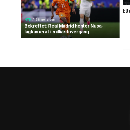
EU 
NTB
2 timer siden
Bekreftet: Real Madrid henter Nusa-
lagkamerat i milliardovergang