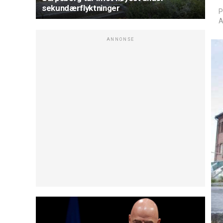
sekundærflyktninger
P
A
ANNONSE