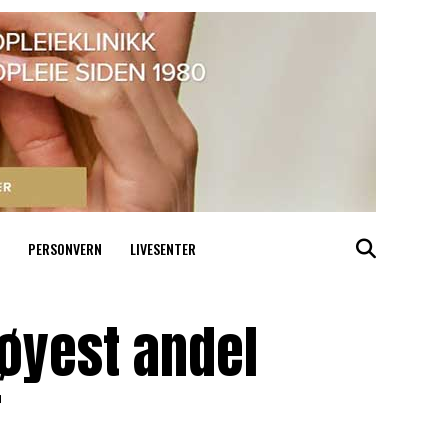
PERSONVERN
LIVESENTER
øyest andel
r