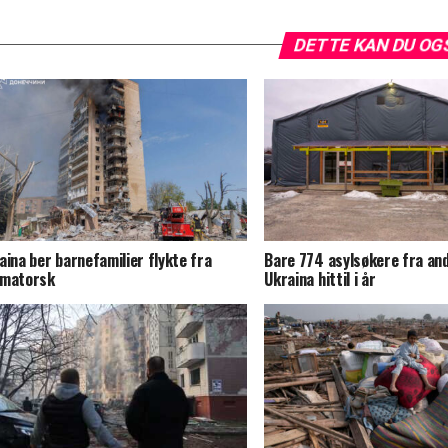
DETTE KAN DU OG
aina ber barnefamilier flykte fra
Bare 774 asylsøkere fra and
matorsk
Ukraina hittil i år