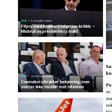
NTB
5 minutter siden
Fifpro med knallhard Infantino-kritikk: –
Misbruk av presidentens makt
Sa
kn
NTB
14 minutter siden
Conmebol uttrykker bekymring, men
Po
støtter ikke mistillit mot Infantino
av 
ma
sek
bl