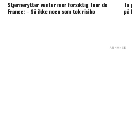
Stjernerytter venter mer forsiktig Tour de
To 
France: – Så ikke noen som tok risiko
på 
ANNONSE