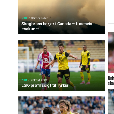
NTB
3 timer siden
Skogbrann herjer i Canada – tusenvis
evakuert
Uni
NTB
3 timer siden
ska
LSK-profil solgt til Tyrkia