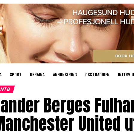
A
SPORT
UKRAINA
ANNONSERING
OSS I RADIOEN
INTERVJU
NTB
Sander Berges Fulha
anchester United ut