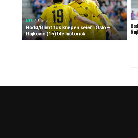
NTB
3 timer siden
Bod
Bodø/Glimt tok knepen seier i Oslo –
Raj
Rajkovic (15) ble historisk