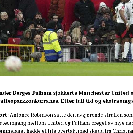
nder Berges Fulham sjokkerte Manchester United og
raffesparkkonkurranse. Etter full tid og ekstraomg
ort
: Antonee Robinson satte den avgjørende straffen som 
rsteomgang mellom United og Fulham preget av mye nerver
emmelaget hadde et lite overtak, med skudd fra Christi