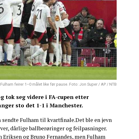
Fulham feirer 1–0 målet like før pause. Foto: Jon Super / AP / NTB
 tok seg videre i FA-cupen etter
anger sto det 1-1 i Manchester.
sendte Fulham til kvartfinale.Det ble en jevn
, dårlige ballberøringer og feilpasninger.
an Eriksen og Bruno Fernandes, men Fulham