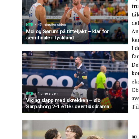
tru
Lik
def
NTB
43 minutter siden
And
Mol og Sørum på titteljakt – klar for
semifinale i Tyskland
ka
I d
fø
De
kom
ek
Ob
NTB
1 time siden
av
Viking slapp med skrekken – slo
Til
Sarpsborg 2-1 etter overtidsdrama
REL