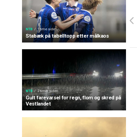
NTB
1 time siden
Stabæk på tabelltopp etter målkaos
NTB
2 timer siden
Gult farevarsel for regn, flom og skred på
Vestlandet