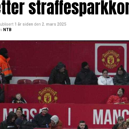
tter straffesparkk
ublisert
1 år siden
den
2. mars 2025
v
NTB