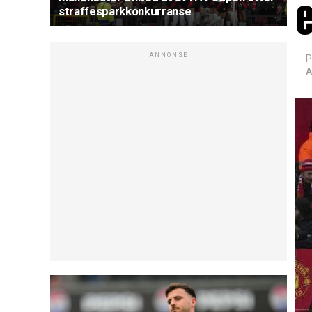
e
straffesparkkonkurranse
ANNONSE
P
A