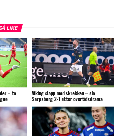
SÅ LIKE
eier – to
Viking slapp med skrekken – slo
ague
Sarpsborg 2-1 etter overtidsdrama