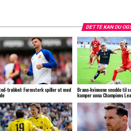
DETTE KAN DU OG
ted-trøbbel: Formsterk spiller ut med
Brann-kvinnene snudde til s
de
kamper unna Champions Le