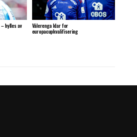
 – hylles av
Vålerenga klar for
europacupkvalifisering