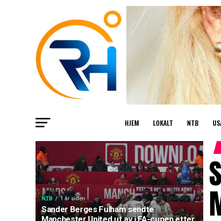
HJEM
LOKALT
NTB
US
M
NTB
1 år siden
Sander Berges Fulham sendte
Manchester United ut av i FA-cupen etter