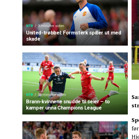
NTB
3 minutter siden
United-trøbbel: Formsterk spiller ut med
skade
NTB
38 minutter siden
Sa
Brann-kvinnene snudde til seier – to
st
kamper unna Champions League
Sp
fø
Hj