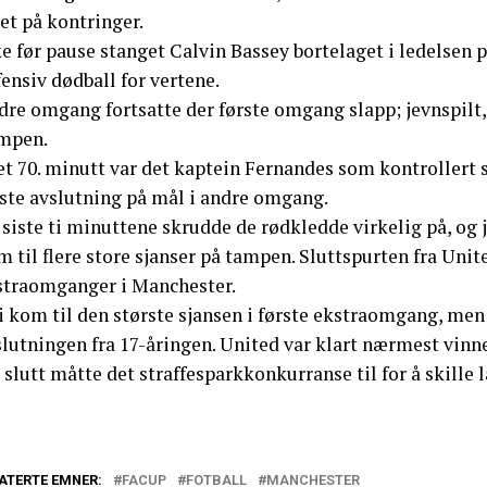
et på kontringer.
e før pause stanget Calvin Bassey bortelaget i ledelsen p
ensiv dødball for vertene.
re omgang fortsatte der første omgang slapp; jevnspilt, 
mpen.
et 70. minutt var det kaptein Fernandes som kontrollert s
rste avslutning på mål i andre omgang.
 siste ti minuttene skrudde de rødkledde virkelig på, o
 til flere store sjanser på tampen. Sluttspurten fra Unite
straomganger i Manchester.
i kom til den største sjansen i første ekstraomgang, me
slutningen fra 17-åringen. United var klart nærmest vin
 slutt måtte det straffesparkkonkurranse til for å skille 
ATERTE EMNER:
FACUP
FOTBALL
MANCHESTER