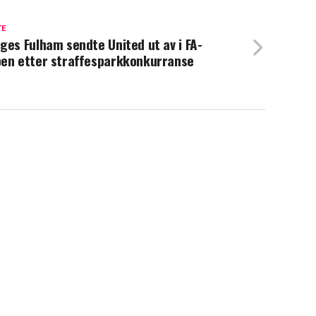
TE
ges Fulham sendte United ut av i FA-
en etter straffesparkkonkurranse