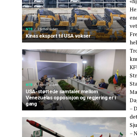
«h
Hen
end
ve
NTB
2 timer siden
Fre
Kinas eksport til USA vokser
hel
Tr
kn
KF
St
St
NTB
3 timer siden
Ma
USA-støttede samtaler mellom
Venezuelas opposisjon og regjering er i
Dag
gang
– D
de
Sju
– N