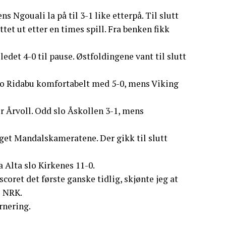
s Ngouali la på til 3-1 like etterpå. Til slutt
ttet ut etter en times spill. Fra benken fikk
det 4-0 til pause. Østfoldingene vant til slutt
o Ridabu komfortabelt med 5-0, mens Viking
r Årvoll. Odd slo Åskollen 3-1, mens
aget Mandalskameratene. Der gikk til slutt
 Alta slo Kirkenes 11-0.
coret det første ganske tidlig, skjønte jeg at
l NRK.
rnering.