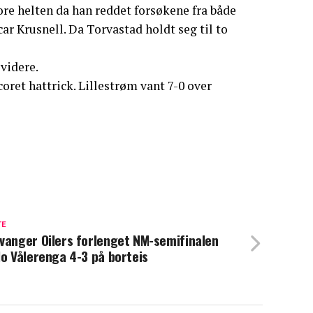
re helten da han reddet forsøkene fra både
r Krusnell. Da Torvastad holdt seg til to
videre.
ret hattrick. Lillestrøm vant 7-0 over
TE
vanger Oilers forlenget NM-semifinalen
lo Vålerenga 4-3 på borteis