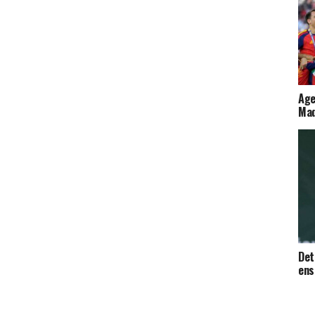
Age
Mad
Det
ens