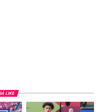
SÅ LIKE