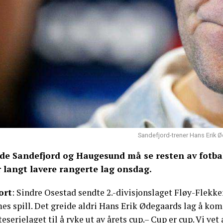
Sandefjord-trener Hans Erik Ø
de Sandefjord og Haugesund må se resten av fotbal
r langt lavere rangerte lag onsdag.
ort
: Sindre Osestad sendte 2.-divisjonslaget Fløy-Flekke
es spill. Det greide aldri Hans Erik Ødegaards lag å kom
teserielaget til å ryke ut av årets cup.– Cup er cup. Vi v