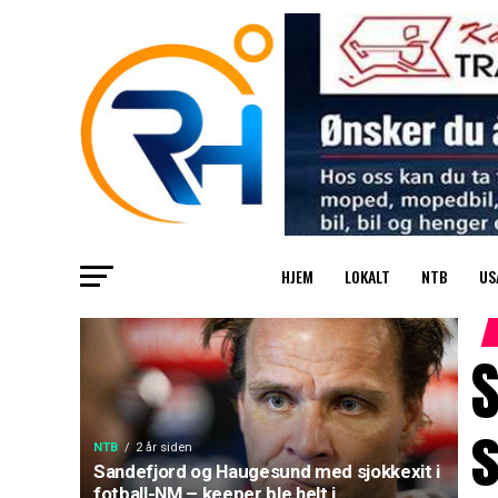
HJEM
LOKALT
NTB
US
s
NTB
2 år siden
Sandefjord og Haugesund med sjokkexit i
fotball-NM – keeper ble helt i