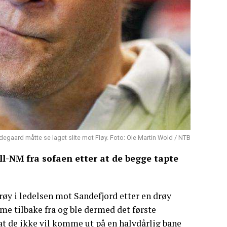
degaard måtte se laget slite mot Fløy. Foto: Ole Martin Wold / NTB
l-NM fra sofaen etter at de begge tapte
røy i ledelsen mot Sandefjord etter en drøy
me tilbake fra og ble dermed det første
et at de ikke vil komme ut på en halvdårlig bane