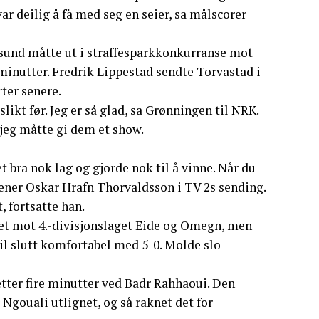
var deilig å få med seg en seier, sa målscorer
esund måtte ut i straffesparkkonkurranse mot
 minutter. Fredrik Lippestad sendte Torvastad i
ter senere.
likt før. Jeg er så glad, sa Grønningen til NRK.
 jeg måtte gi dem et show.
t bra nok lag og gjorde nok til å vinne. Når du
trener Oskar Hrafn Thorvaldsson i TV 2s sending.
, fortsatte han.
t mot 4.-divisjonslaget Eide og Omegn, men
til slutt komfortabel med 5-0. Molde slo
tter fire minutter ved Badr Rahhaoui. Den
r Ngouali utlignet, og så raknet det for