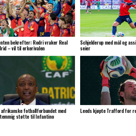
nten bekrefter: Rodri vraker Real
Schjelderup med mål og assi
rid – vil til erkerivalen
seier
 afrikanske fotballforbundet med
Leeds kjøpte Trafford for 
temmig støtte til Infantino