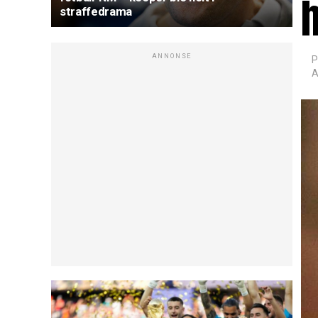
h
straffedrama
ANNONSE
P
A