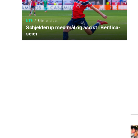
NTB
8 timer siden
Schjelderup med mål og assist i Benfica-
seier