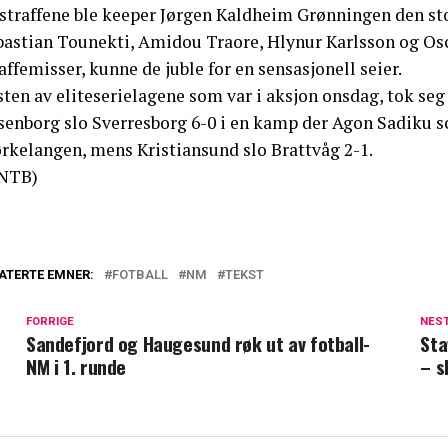
 straffene ble keeper Jørgen Kaldheim Grønningen den sto
bastian Tounekti, Amidou Traore, Hlynur Karlsson og Osca
affemisser, kunne de juble for en sensasjonell seier.
ten av eliteserielagene som var i aksjon onsdag, tok seg 
enborg slo Sverresborg 6-0 i en kamp der Agon Sadiku sco
ørkelangen, mens Kristiansund slo Brattvåg 2-1.
NTB)
ATERTE EMNER:
FOTBALL
NM
TEKST
FORRIGE
NES
Sandefjord og Haugesund røk ut av fotball-
Sta
NM i 1. runde
– s