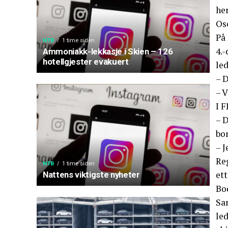
her
Os
På
NTB
1 time siden
4.-
Ammoniakk-lekkasje i Skien – 126
hotellgjester evakuert
led
– D
– V
I F
– D
bom
– J
Re
NTB
1 time siden
ett
Nattens viktigste nyheter
Bod
Sa
led