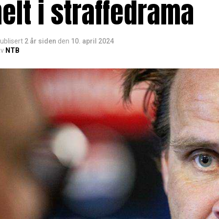
elt i straffedrama
ublisert
2 år siden
den
10. april 2024
v
NTB