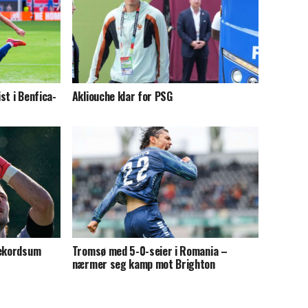
st i Benfica-
Akliouche klar for PSG
rekordsum
Tromsø med 5-0-seier i Romania –
nærmer seg kamp mot Brighton