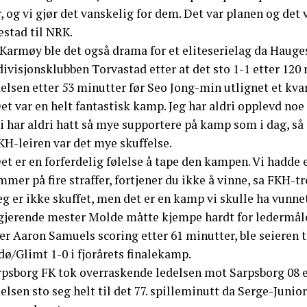
, og vi gjør det vanskelig for dem. Det var planen og det 
estad til NRK.
 Karmøy ble det også drama for et eliteserielag da Haug
divisjonsklubben Torvastad etter at det sto 1-1 etter 120
elsen etter 53 minutter før Seo Jong-min utlignet et kvar
et var en helt fantastisk kamp. Jeg har aldri opplevd noe s
i har aldri hatt så mye supportere på kamp som i dag, så
KH-leiren var det mye skuffelse.
et er en forferdelig følelse å tape den kampen. Vi hadde e
mer på fire straffer, fortjener du ikke å vinne, sa FKH-
eg er ikke skuffet, men det er en kamp vi skulle ha vunnet
gjerende mester Molde måtte kjempe hardt for ledermåle
er Aaron Samuels scoring etter 61 minutter, ble seieren 
ø/Glimt 1-0 i fjorårets finalekamp.
rpsborg FK tok overraskende ledelsen mot Sarpsborg 08 e
elsen sto seg helt til det 77. spilleminutt da Serge-Junio