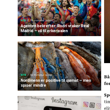
NTB
15 minutter siden
Agenten bekrefter: Rodri vraker Real
Madrid – vil til erkerivalen
NTB
56 minutter siden
Bå
Nordmenn er positive til sjømat – men
fo
spiser mindre
Sp
tim
eli