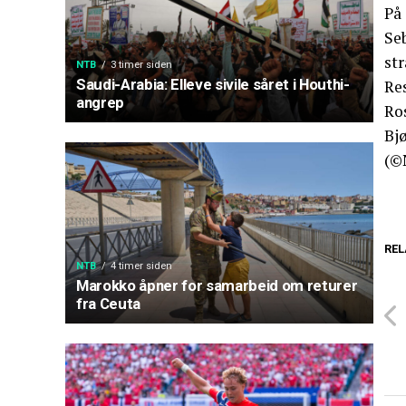
På
Se
str
NTB
3 timer siden
Saudi-Arabia: Elleve sivile såret i Houthi-
Res
angrep
Ros
Bj
(©
REL
NTB
4 timer siden
Marokko åpner for samarbeid om returer
fra Ceuta