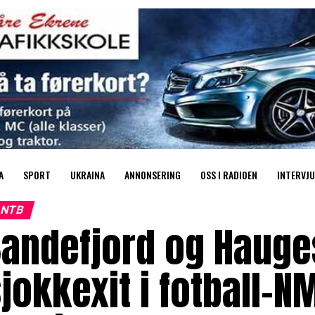
A
SPORT
UKRAINA
ANNONSERING
OSS I RADIOEN
INTERVJU
NTB
Sandefjord og Haug
jokkexit i fotball-N