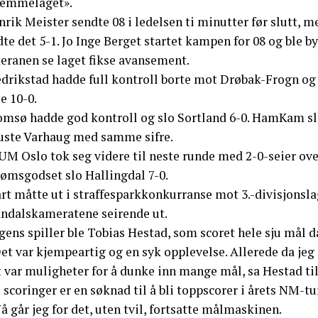
jemmelaget».
rik Meister sendte 08 i ledelsen ti minutter før slutt, men
te det 5-1. Jo Inge Berget startet kampen for 08 og ble by
teranen se laget fikse avansement.
drikstad hadde full kontroll borte mot Drøbak-Frogn og le
e 10-0.
omsø hadde god kontroll og slo Sortland 6-0. HamKam sl
uste Varhaug med samme sifre.
UM Oslo tok seg videre til neste runde med 2-0-seier ove
rømsgodset slo Hallingdal 7-0.
art måtte ut i straffesparkkonkurranse mot 3.-divisjonsl
ndalskameratene seirende ut.
ens spiller ble Tobias Hestad, som scoret hele sju mål da
et var kjempeartig og en syk opplevelse. Allerede da jeg s
t var muligheter for å dunke inn mange mål, sa Hestad ti
 scoringer er en søknad til å bli toppscorer i årets NM-tu
å går jeg for det, uten tvil, fortsatte målmaskinen.