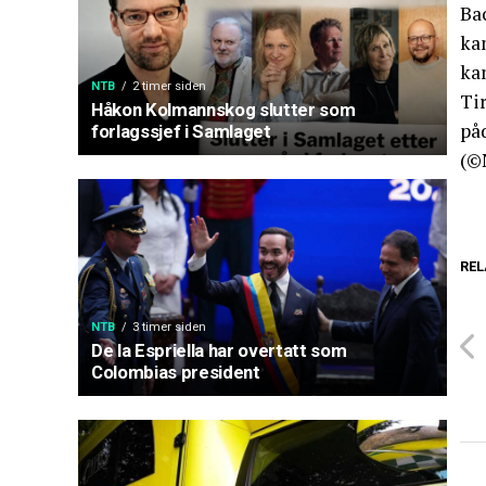
Ba
ka
ka
NTB
2 timer siden
Ti
Håkon Kolmannskog slutter som
på
forlagssjef i Samlaget
(©
REL
NTB
3 timer siden
De la Espriella har overtatt som
Colombias president