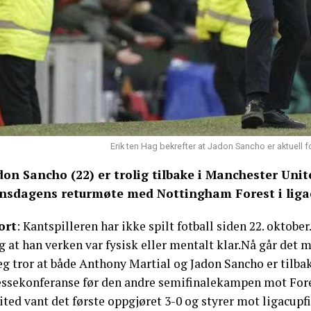
Erik ten Hag bekrefter at Jadon Sancho er aktuell f
don Sancho (22) er trolig tilbake i Manchester Uni
onsdagens returmøte med Nottingham Forest i liga
ort
: Kantspilleren har ikke spilt fotball siden 22. oktob
 at han verken var fysisk eller mentalt klar.Nå går det 
Jeg tror at både Anthony Martial og Jadon Sancho er tilb
essekonferanse før den andre semifinalekampen mot Fore
ted vant det første oppgjøret 3-0 og styrer mot ligacupfi