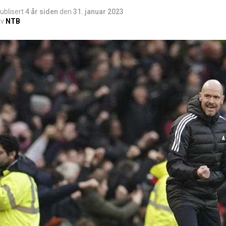
ublisert
4 år siden
den
31. januar 2023
v
NTB