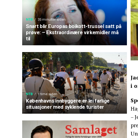
NTB
35 minutter siden
Snart blir Europas boikott-trussel satt på
prøve: – Ekstraordinære virkemidler må
til
Ja
i 
NTB
1 time siden
Sp
Københavns innbyggere er lei farlige
situasjoner med syklende turister
Hag
– 
pr
Uni