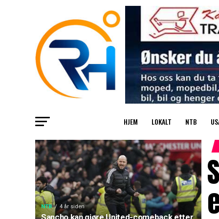
HJEM
LOKALT
NTB
US
e
NTB
4 år siden
Sancho kan gjøre United-comeback etter