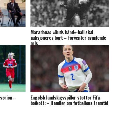
Maradonas «Guds hånd»-ball skal
auksjoneres bort – forventer svimlende
pris
pserien –
Engelsk landslagsspiller støtter Fifa-
boikott: – Handler om fotballens fremtid