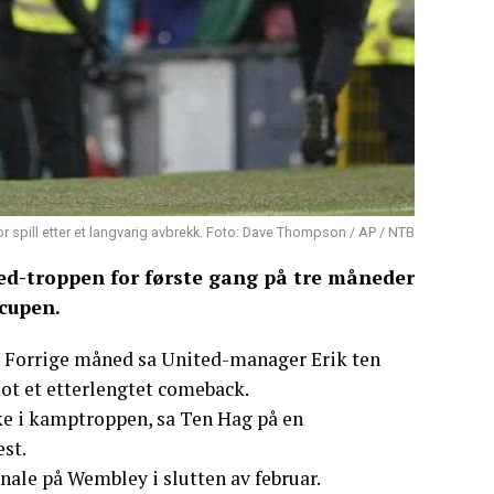
or spill etter et langvarig avbrekk. Foto: Dave Thompson / AP / NTB
ted-troppen for første gang på tre måneder
cupen.
er. Forrige måned sa United-manager Erik ten
mot et etterlengtet comeback.
ake i kamptroppen, sa Ten Hag på en
st.
nale på Wembley i slutten av februar.