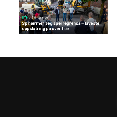
NTB
5 timer siden
Sp nærmer seg sperregrensa – laveste
oppslutning på over ti år