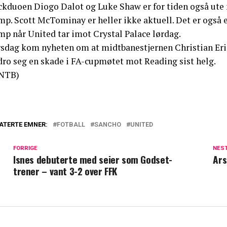
ckduoen Diogo Dalot og Luke Shaw er for tiden også ute m
mp. Scott McTominay er heller ikke aktuell. Det er også 
mp når United tar imot Crystal Palace lørdag.
rsdag kom nyheten om at midtbanestjernen Christian Erik
dro seg en skade i FA-cupmøtet mot Reading sist helg.
NTB)
ATERTE EMNER:
FOTBALL
SANCHO
UNITED
FORRIGE
NES
Isnes debuterte med seier som Godset-
Ars
trener – vant 3-2 over FFK