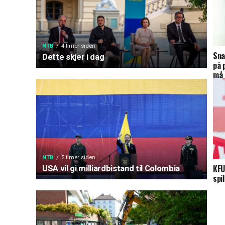
NTB
4 timer siden
Sna
Dette skjer i dag
på 
må 
NTB
5 timer siden
KFU
USA vil gi milliardbistand til Colombia
spi