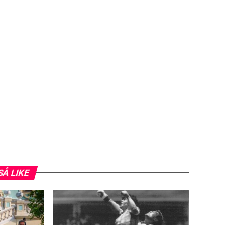
SÅ LIKE