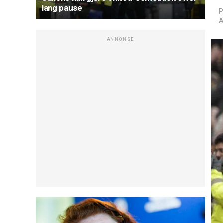
lang pause
P
A
ANNONSE