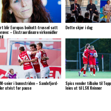
rt blir Europas boikott-trussel satt
Dette skjer i dag
prøve: – Ekstraordinære virkemidler
til
M-seier i bunnstriden – Sandefjord-
Spiss vender tilbake til Top
ller utvist før pause
leies ut til LSK Kvinner