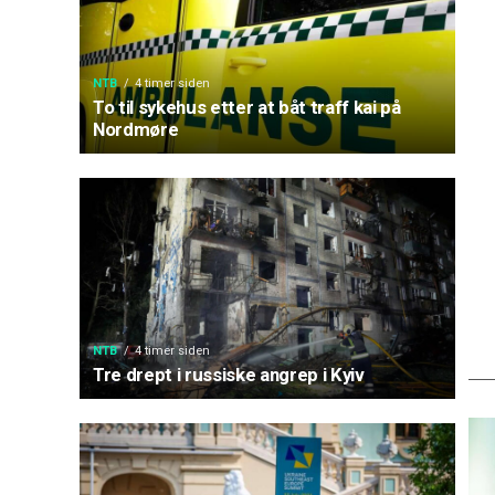
NTB
4 timer siden
To til sykehus etter at båt traff kai på
Nordmøre
NTB
4 timer siden
Tre drept i russiske angrep i Kyiv