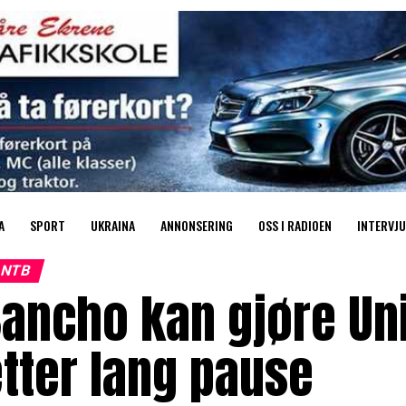
A
SPORT
UKRAINA
ANNONSERING
OSS I RADIOEN
INTERVJU
NTB
Sancho kan gjøre U
tter lang pause