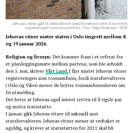
Jehovas vitner gått til søksmål mot statsforvalteren etter å ha mistet
registreringen som trossamfunn. Foto: Terje Pedersen / NTB
Jehovas vitner møter staten i Oslo tingrett mellom 8.
og 19 januar 2024.
Religion og livssyn
: Det kommer fram i et referat fra
et planleggingsmøte mellom partene, som ble avholdt
den 5. mai, skriver
Vårt Land.
I fjor mistet Jehovas vitner
registreringen som trossamfunn, fordi statsforvalteren
i Oslo og Viken mener de bryter trossamfunnsloven om
fri utmelding.
Det betyr at Jehovas også mistet retten til å vigsle par
og motta statsstøtte.
I januar gikk Jehovas vitner til søksmål mot
statsforvalteren. Jehovas vitner mener at vedtaket er
ugyldig, og krever at statsstøtten for 2021 skal bli