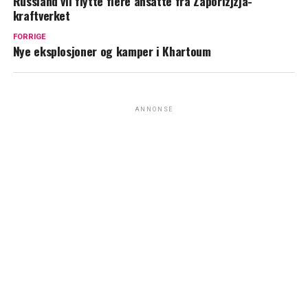
Russland vil flytte flere ansatte fra Zaporizjzja-
kraftverket
FORRIGE
Nye eksplosjoner og kamper i Khartoum
ANNONSE