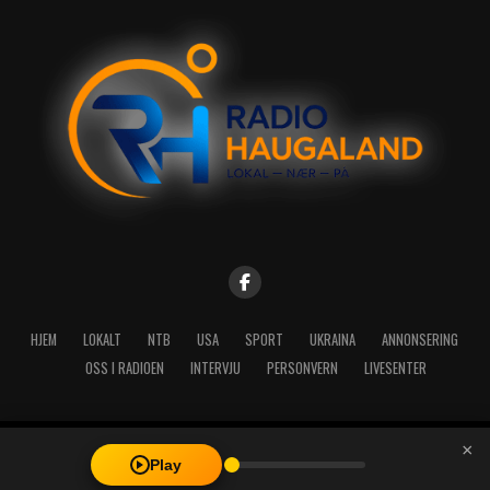
HJEM
LOKALT
NTB
USA
SPORT
UKRAINA
ANNONSERING
OSS I RADIOEN
INTERVJU
PERSONVERN
LIVESENTER
×
Copyright © 2026 A-Media AS | Radio Haugaland - Haraldsgata 114,
Play
5527 Haugesund - Mail: post@radioh.no - Telefon: 52717273