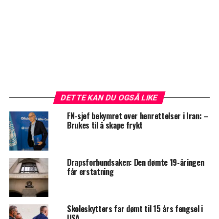
DETTE KAN DU OGSÅ LIKE
FN-sjef bekymret over henrettelser i Iran: –
Brukes til å skape frykt
Drapsforbundsaken: Den dømte 19-åringen
får erstatning
Skoleskytters far dømt til 15 års fengsel i
USA