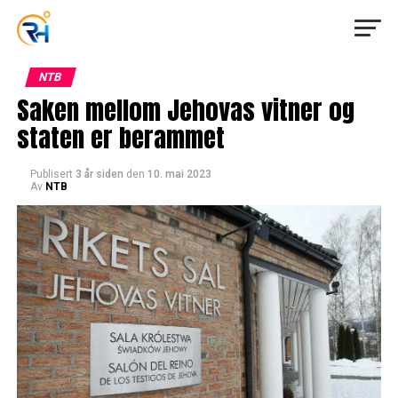
NTB
Saken mellom Jehovas vitner og
staten er berammet
Publisert
3 år siden
den
10. mai 2023
Av
NTB