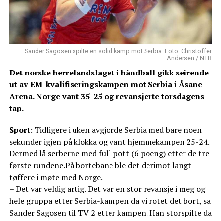
Sander Sagosen spilte en solid kamp mot Serbia. Foto: Christoffer
Andersen / NTB
Det norske herrelandslaget i håndball gikk seirende
ut av EM-kvalifiseringskampen mot Serbia i Åsane
Arena. Norge vant 35-25 og revansjerte torsdagens
tap.
Sport
: Tidligere i uken avgjorde Serbia med bare noen
sekunder igjen på klokka og vant hjemmekampen 25-24.
Dermed lå serberne med full pott (6 poeng) etter de tre
første rundene.På bortebane ble det derimot langt
tøffere i møte med Norge.
– Det var veldig artig. Det var en stor revansje i meg og
hele gruppa etter Serbia-kampen da vi rotet det bort, sa
Sander Sagosen til TV 2 etter kampen. Han storspilte da