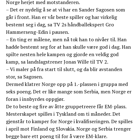
Norge herjet med motstanderen.
– Det er nydelig å se at vi har en Sander Sagosen som
går i front. Han er vår beste spiller og har virkelig
bestemt seg i dag, sa TV 2s håndballekspert Gro
Hammerseng-Edin i pausen.
– En ting er målene, men nå tok han to nivåer til. Han
hadde bestemt seg for at han skulle være god i dag. Han
spilte nesten hele kampen og gjorde en veldig god
kamp, sa landslagstrener Jonas Wille til TV 2.
– Vi maler på fra start til slutt, og da blir avstanden
stor, sa Sagosen.
Dermed klatrer Norge opp på 1.-plassen i gruppa med
seks poeng. Det er like mange som Serbia, men Norge er
foran i innbyrdes oppgjør.
De to beste og fire av åtte gruppetreere får EM-plass.
Mesterskapet spilles i Tyskland om ti måneder. Det
gjenstår to kamper for Norge i kvalifiseringen. De spilles
i april mot Finland og Slovakia. Norge og Serbia trenger
begge bare ett poeng til for å være EM-klare.