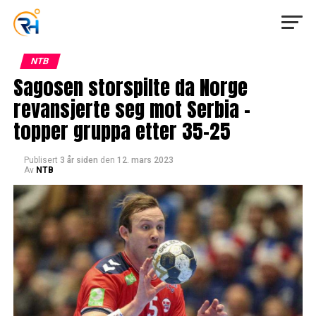
NTB
Sagosen storspilte da Norge
revansjerte seg mot Serbia –
topper gruppa etter 35-25
Publisert
3 år siden
den
12. mars 2023
Av
NTB