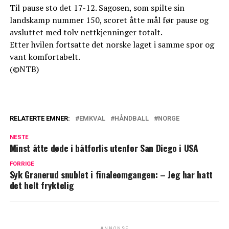
Til pause sto det 17-12. Sagosen, som spilte sin
landskamp nummer 150, scoret åtte mål før pause og
avsluttet med tolv nettkjenninger totalt.
Etter hvilen fortsatte det norske laget i samme spor og
vant komfortabelt.
(©NTB)
RELATERTE EMNER:
EMKVAL
HÅNDBALL
NORGE
NESTE
Minst åtte døde i båtforlis utenfor San Diego i USA
FORRIGE
Syk Granerud snublet i finaleomgangen: – Jeg har hatt
det helt fryktelig
ANNONSE