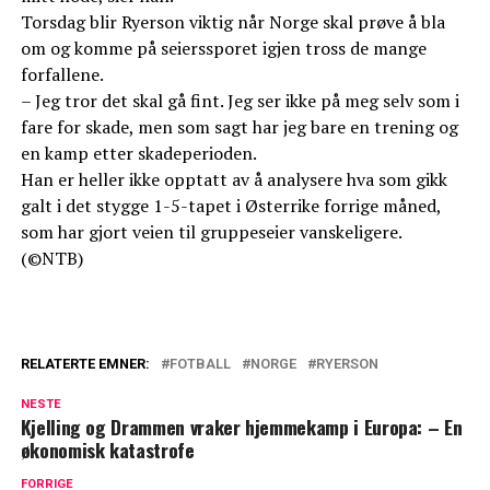
Torsdag blir Ryerson viktig når Norge skal prøve å bla
om og komme på seierssporet igjen tross de mange
forfallene.
– Jeg tror det skal gå fint. Jeg ser ikke på meg selv som i
fare for skade, men som sagt har jeg bare en trening og
en kamp etter skadeperioden.
Han er heller ikke opptatt av å analysere hva som gikk
galt i det stygge 1-5-tapet i Østerrike forrige måned,
som har gjort veien til gruppeseier vanskeligere.
(©NTB)
RELATERTE EMNER:
FOTBALL
NORGE
RYERSON
NESTE
Kjelling og Drammen vraker hjemmekamp i Europa: – En
økonomisk katastrofe
FORRIGE