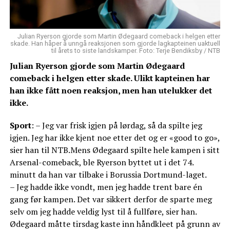
Julian Ryerson gjorde som Martin Ødegaard comeback i helgen etter
skade. Han håper å unngå reaksjonen som gjorde lagkapteinen uaktuell
til årets to siste landskamper. Foto: Terje Bendiksby / NTB
Julian Ryerson gjorde som Martin Ødegaard
comeback i helgen etter skade. Ulikt kapteinen har
han ikke fått noen reaksjon, men han utelukker det
ikke.
Sport
: – Jeg var frisk igjen på lørdag, så da spilte jeg
igjen. Jeg har ikke kjent noe etter det og er «good to go»,
sier han til NTB.Mens Ødegaard spilte hele kampen i sitt
Arsenal-comeback, ble Ryerson byttet ut i det 74.
minutt da han var tilbake i Borussia Dortmund-laget.
– Jeg hadde ikke vondt, men jeg hadde trent bare én
gang før kampen. Det var sikkert derfor de sparte meg
selv om jeg hadde veldig lyst til å fullføre, sier han.
Ødegaard måtte tirsdag kaste inn håndkleet på grunn av