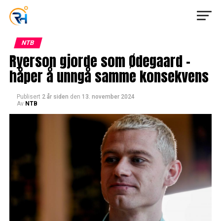
NTB
Ryerson gjorde som Ødegaard –
håper å unngå samme konsekvens
Publisert
2 år siden
den
13. november 2024
Av
NTB