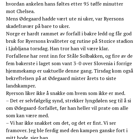
hvordan ankelen hans føltes etter 95 tøffe minutter
mot Chelsea.
Mens Ødegaard hadde vært ute ni uker, var Ryersons
skadefravær på bare to uker.
Norge er hardt rammet av forfall i bakre ledd og får god
bruk for Ryersons kvaliteter og rutine på Stozice stadion
i Ljubljana torsdag. Han tror han vil være klar.
Forfallene har rent inn for Ståle Solbakken, og fire av de
fem bakerste i laget som vant 3-0 over Slovenia i forrige
hjemmekamp er uaktuelle denne gang. Tirsdag kom også
bekreftelsen på at Ødegaard mister årets to siste
landskamper.
Ryerson liker ikke å snakke om hvem som ikke er med.
– Det er selvfølgelig synd, strekker lyngdølen seg til å si
om Ødegaard-forfallet, før han heller vil prate om alle
som kan være med.
– Vi har ikke snakket om det, og det er fint. Vi ser
framover. Jeg ble ferdig med den kampen ganske fort i
mitt hode, sier han.