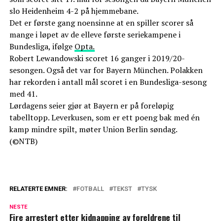
slo Heidenheim 4-2 på hjemmebane.
Det er første gang noensinne at en spiller scorer så
mange i løpet av de elleve første seriekampene i
Bundesliga, ifølge
Opta.
Robert Lewandowski scoret 16 ganger i 2019/20-
sesongen. Også det var for Bayern München. Polakken
har rekorden i antall mål scoret i en Bundesliga-sesong
med 41.
Lørdagens seier gjør at Bayern er på foreløpig
tabelltopp. Leverkusen, som er ett poeng bak med én
kamp mindre spilt, møter Union Berlin søndag.
(©NTB)
RELATERTE EMNER:
FOTBALL
TEKST
TYSK
NESTE
Fire arrestert etter kidnapping av foreldrene til