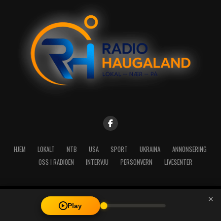
HJEM
LOKALT
NTB
USA
SPORT
UKRAINA
ANNONSERING
OSS I RADIOEN
INTERVJU
PERSONVERN
LIVESENTER
×
Copyright © 2026 A-Media AS | Radio Haugaland - Haraldsgata 114,
Play
5527 Haugesund - Mail: post@radioh.no - Telefon: 52717273