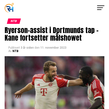
NTB
Ryerson-assist i Dortmunds tap –
Kane fortsetter målshowet
Publisert
3 år siden
den
11. november 2023
Av
NTB