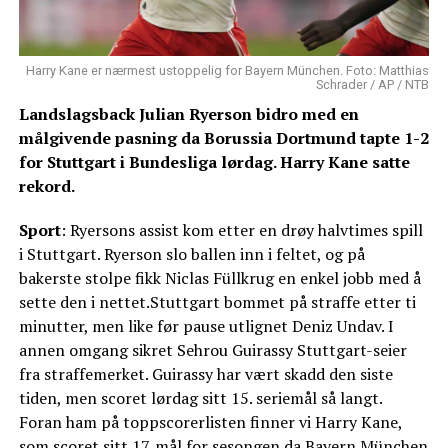
Harry Kane er nærmest ustoppelig for Bayern München. Foto: Matthias
Schrader / AP / NTB
Landslagsback Julian Ryerson bidro med en
målgivende pasning da Borussia Dortmund tapte 1-2
for Stuttgart i Bundesliga lørdag. Harry Kane satte
rekord.
Sport
: Ryersons assist kom etter en drøy halvtimes spill
i Stuttgart. Ryerson slo ballen inn i feltet, og på
bakerste stolpe fikk Niclas Füllkrug en enkel jobb med å
sette den i nettet.Stuttgart bommet på straffe etter ti
minutter, men like før pause utlignet Deniz Undav. I
annen omgang sikret Sehrou Guirassy Stuttgart-seier
fra straffemerket. Guirassy har vært skadd den siste
tiden, men scoret lørdag sitt 15. seriemål så langt.
Foran ham på toppscorerlisten finner vi Harry Kane,
som scoret sitt 17. mål for sesongen da Bayern München