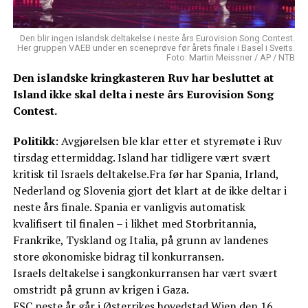
Den blir ingen islandsk deltakelse i neste års Eurovision Song Contest.
Her gruppen VAEB under en sceneprøve før årets finale i Basel i Sveits.
Foto: Martin Meissner / AP / NTB
Den islandske kringkasteren Ruv har besluttet at
Island ikke skal delta i neste års Eurovision Song
Contest.
Politikk
: Avgjørelsen ble klar etter et styremøte i Ruv
tirsdag ettermiddag. Island har tidligere vært svært
kritisk til Israels deltakelse.Fra før har Spania, Irland,
Nederland og Slovenia gjort det klart at de ikke deltar i
neste års finale. Spania er vanligvis automatisk
kvalifisert til finalen – i likhet med Storbritannia,
Frankrike, Tyskland og Italia, på grunn av landenes
store økonomiske bidrag til konkurransen.
Israels deltakelse i sangkonkurransen har vært svært
omstridt på grunn av krigen i Gaza.
ESC neste år går i Østerrikes hovedstad Wien den 16.