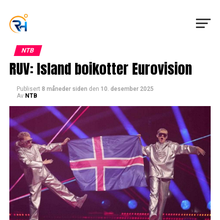
NTB
RUV: Island boikotter Eurovision
Publisert
8 måneder siden
den
10. desember 2025
Av
NTB