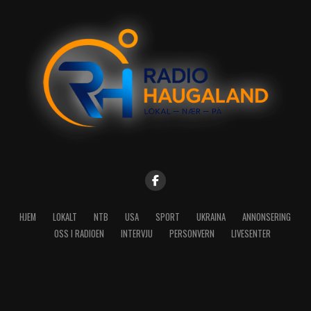
HJEM
LOKALT
NTB
USA
SPORT
UKRAINA
ANNONSERING
OSS I RADIOEN
INTERVJU
PERSONVERN
LIVESENTER