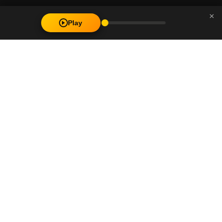
×
Play