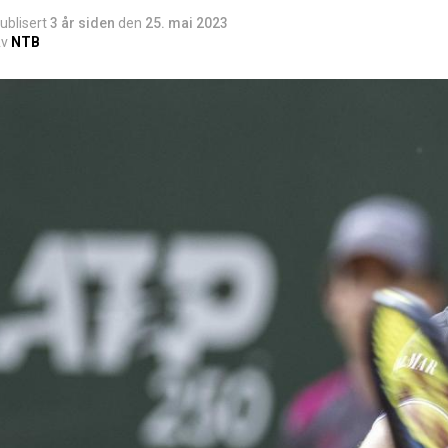
ublisert
3 år siden
den
25. mai 2023
v
NTB