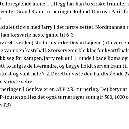
to foregående årene. I tillegg har han to strake triumfer 
venter Grand Slam-turneringen Roland-Garros i Paris for R
.
d slet tidvis med Jarry i det første settet. Nordmannen re
 han forsvarte neste game til 6-3.
ry (54 i verden) slo formsterke Dusan Lajovic (51 i verden)
e var noen kasteball. Storserveren ble klar for kvartfina
kk seg før kampen. Jarry røk ut i 1. runde i både Roma og
ett to fulgte de hverandre, og begge holdt serven fram til 
rkest og vant hele 7-2. Deretter viste den hardtslående 2
e største seire.
rneringen i Genève er en ATP 250-turnering. Det betyr at
P-touren spilles det også turneringer som gir 500, 1000 
NTB)