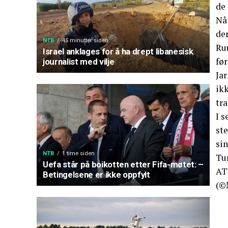
de 
Nå 
der
NTB
45 minutter siden
Ruu
Israel anklages for å ha drept libanesisk
før
journalist med vilje
Jar
ikk
tra
I s
ste
sin
NTB
1 time siden
Tu
Uefa står på boikotten etter Fifa-møtet: –
AT
Betingelsene er ikke oppfylt
(©