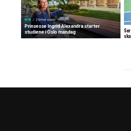
NTB
2 timer siden
Prinsesse Ingrid Alexandra starter
Ser
studiene i Oslo mandag
ska