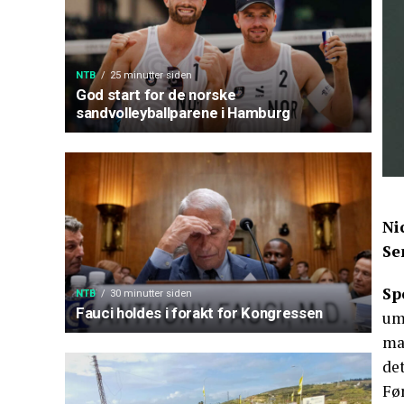
NTB
25 minutter siden
God start for de norske
sandvolleyballparene i Hamburg
Ni
Se
Sp
NTB
30 minutter siden
Fauci holdes i forakt for Kongressen
umi
mat
det
Fø