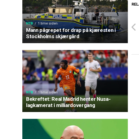
REL
NTB
1 time siden
Mann pågrepet for drap på kjæresten i
Stockholms skjærgård
NTB
1 time siden
Bekreftet: Real Madrid henter Nusa-
lagkamerat i milliardovergang