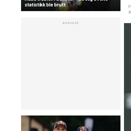
statistikk ble brutt
P
A
ANNONSE