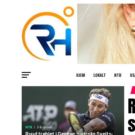
HJEM
LOKALT
NTB
US
R
s
NTB
3 år siden
Ruud trøblet i Genève – utrolig Sveits-