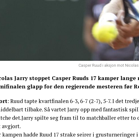
Casper Ruud i aksjon mot Nicolas J
colas Jarry stoppet Casper Ruuds 17 kamper lange r
mifinalen glapp for den regjerende mesteren før R
ort
: Ruud tapte kvartfinalen 6-3, 6-7 (2-7), 5-7. I det tredj
ddelbart tilbake. Så vartet Jarry opp med fantastisk spil
che det.Jarry spilte seg fram til to matchballer etter to 
 avgjort.
r kampen hadde Ruud 17 strake seirer i grusturneringer i