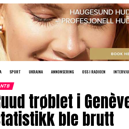
A
SPORT
UKRAINA
ANNONSERING
OSS I RADIOEN
INTERVJU
NTB
uud trøblet i Genève
tatistikk ble brutt