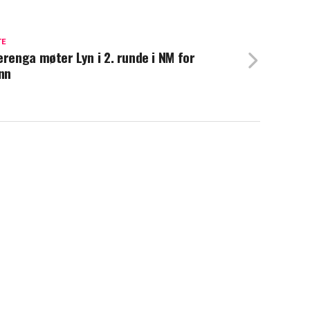
TE
erenga møter Lyn i 2. runde i NM for
nn