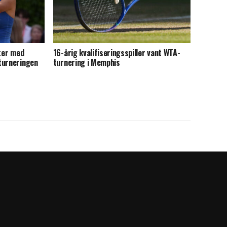
iter med
16-årig kvalifiseringsspiller vant WTA-
turneringen
turnering i Memphis