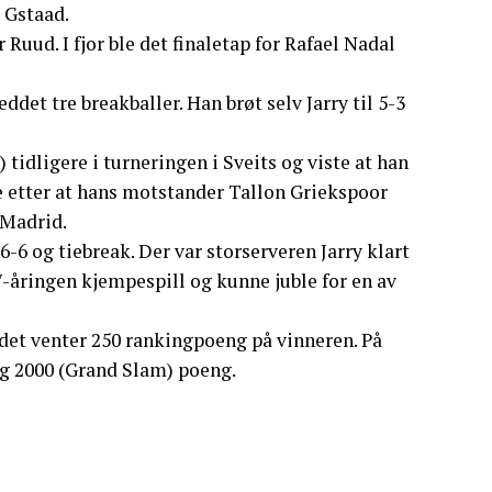
i Gstaad.
uud. I fjor ble det finaletap for Rafael Nadal
ddet tre breakballer. Han brøt selv Jarry til 5-3
 tidligere i turneringen i Sveits og viste at han
le etter at hans motstander Tallon Griekspoor
 Madrid.
6-6 og tiebreak. Der var storserveren Jarry klart
7-åringen kjempespill og kunne juble for en av
 det venter 250 rankingpoeng på vinneren. På
og 2000 (Grand Slam) poeng.