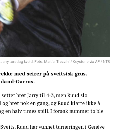
arry torsdag kveld. Foto; Martial Trezzini / Keystone via AP / NTB
ekke med seirer på sveitsisk grus.
oland-Garros.
e settet brøt Jarry til 4-3, men Ruud slo
l og brøt nok en gang, og Ruud klarte ikke å
og en halv times spill. I forsøk nummer to ble
 Sveits. Ruud har vunnet turneringen i Genève