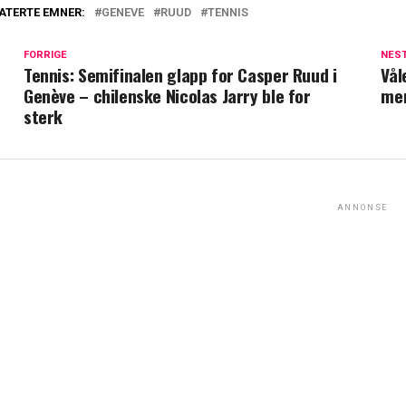
ATERTE EMNER:
GENEVE
RUUD
TENNIS
FORRIGE
NES
Tennis: Semifinalen glapp for Casper Ruud i
Vål
Genève – chilenske Nicolas Jarry ble for
me
sterk
ANNONSE