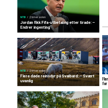
NTB
2 timer siden
Jordan fikk Fifa-utbetaling etter tirade: –
Endrer ingenting
NTB
2 timer siden
Flere døde reinsdyr på Svalbard: – Svært
Fle
uvanlig
for